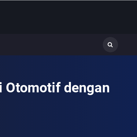
i Otomotif dengan