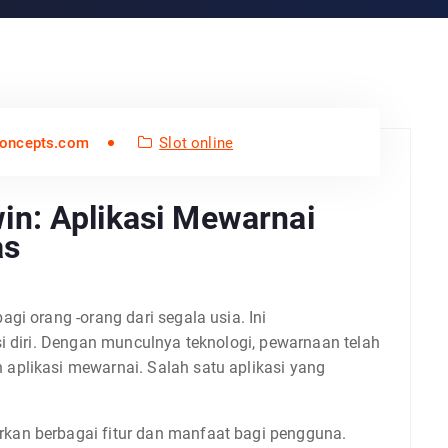
oncepts.com
Slot online
n: Aplikasi Mewarnai
as
gi orang -orang dari segala usia. Ini
si diri. Dengan munculnya teknologi, pewarnaan telah
aplikasi mewarnai. Salah satu aplikasi yang
kan berbagai fitur dan manfaat bagi pengguna.