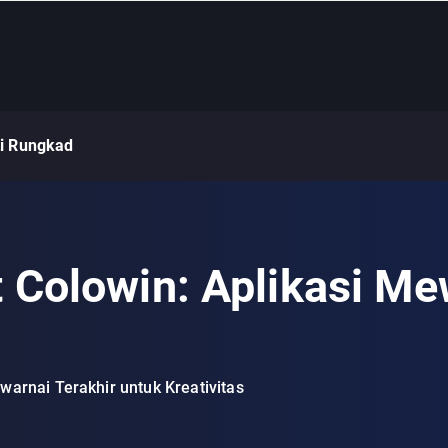
ti Rungkad
Colowin: Aplikasi Mew
arnai Terakhir untuk Kreativitas