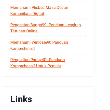
Memahami Plisbet: Masa Depan
Komunikasi Digital
Pengertian Bunga99: Panduan Lengkap
Taruhan Online
Memahami Winlose99: Panduan
Komprehensif
Pengertian Parlay4D: Panduan
Komprehensif Untuk Pemula
Links