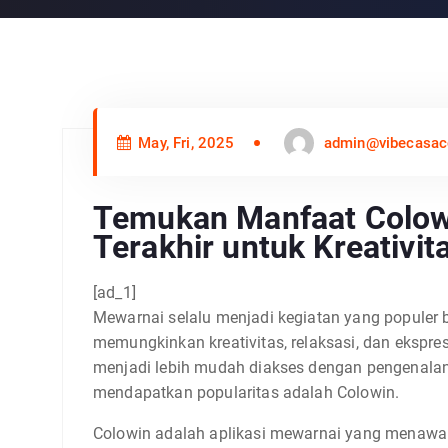
May, Fri, 2025
admin@vibecasac
Temukan Manfaat Colowi
Terakhir untuk Kreativit
[ad_1]
Mewarnai selalu menjadi kegiatan yang populer ba
memungkinkan kreativitas, relaksasi, dan ekspre
menjadi lebih mudah diakses dengan pengenalan 
mendapatkan popularitas adalah Colowin.
Colowin adalah aplikasi mewarnai yang menawar