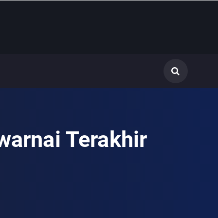
arnai Terakhir