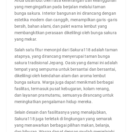
Anda disambut oleh rasa ketenangan dan keanggunan
yang mengingatkan pada berjalan melalui taman
bunga sakura. Interior bangunan ini dirancang dengan
estetika modern dan canggih, menampilkan garis -garis
bersih, bahan alami, dan palet warna lembut yang
membangkitkan perasaan dikelilingi oleh bunga sakura
yang mekar.
Salah satu fitur menonjol dari Sakura118 adalah taman
atapnya, yang dirancang menyerupai taman bunga
sakura tradisional Jepang. Oasis yang damai ini adalah
tempat yang sempurna untuk bersantai dan bersantai,
dikelilingi oleh keindahan alam dan aroma lembut
bunga sakura. Warga juga dapat menikmati berbagai
fasilitas, termasuk pusat kebugaran, kolam renang,
dan layanan pramutamu, semuanya dirancang untuk
meningkatkan pengalaman hidup mereka.
Selain desain dan fasilitasnya yang menakjubkan,
Sakura118 juga terletak di lingkungan yang semarak
yang menawarkan berbagai pilihan makan, belanja,
dan hiburan. Warga dapat dengan mudah menjelajahi