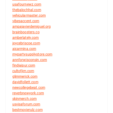
usafournewz.com
thebalochhal.com
vehicularmaster.com
vibesaccent.com
ampajavierdemiguel.org
brainboosters.co
amberlately.com
joycebriscoe.com
aicarmina.com
mypartysupplystore.com
annforwisconsin.com
findjaipur.com
cultofjim.com
glimmerick.com
davidfollett.com
newcollegebeat.com
reverbnewyork.com
skinmerch.com
usvisaforum.com
bestmovierulz.com