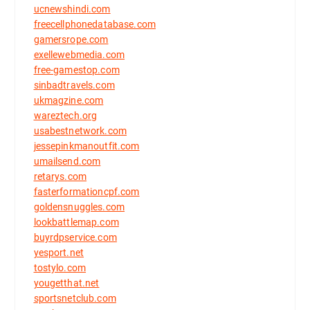
ucnewshindi.com
freecellphonedatabase.com
gamersrope.com
exellewebmedia.com
free-gamestop.com
sinbadtravels.com
ukmagzine.com
wareztech.org
usabestnetwork.com
jessepinkmanoutfit.com
umailsend.com
retarys.com
fasterformationcpf.com
goldensnuggles.com
lookbattlemap.com
buyrdpservice.com
yesport.net
tostylo.com
yougetthat.net
sportsnetclub.com