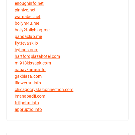
enoughinfo.net
pinhive.net
warnabet.net
bollym4u.me
bolly2tollyblog.me
pandaclub.me
flyttevask.io
byhous.com
hartfordplazahotel.com
m-918kissapk.com
nabavkame.info
gakbiasa.com
iflowerhu.info
chicagocrystalconnection.com
imanabadii.com
trilipohu.info
appruptio.info