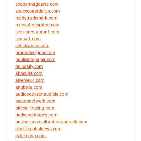
soopermagazine.com
spacecoastdailys.com
readytrademark.com
renovationsrated.com
scoziarestaurant.com
seohart.com
set-cleaning.com
promodesignai.com
publicistspaper.com
quindaily.com
abosulte.com
aiverse24.com
anubella.com
audiobooksonaudible.com
beautenetwork.com
bitcoin-tracing.com
bodyandshapes.com
businessconsultantsroundrock.com
classicglobalnews.com
cybercusp.com