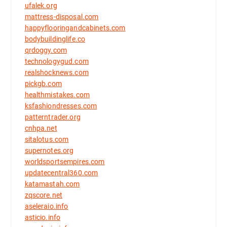
ufalek.org
mattress-disposal.com
happyflooringandcabinets.com
bodybuildinglife.co
qrdoggy.com
technologygud.com
realshocknews.com
pickgb.com
healthmistakes.com
ksfashiondresses.com
patterntrader.org
cnhpa.net
sitalotus.com
supernotes.org
worldsportsempires.com
updatecentral360.com
katamastah.com
zqscore.net
aseleraio.info
asticio.info