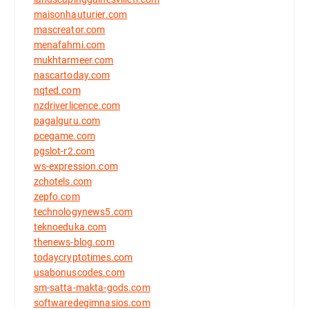
maisonhauturier.com
mascreator.com
menafahmi.com
mukhtarmeer.com
nascartoday.com
nqted.com
nzdriverlicence.com
pagalguru.com
pcegame.com
pgslot-r2.com
ws-expression.com
zchotels.com
zepfo.com
technologynews5.com
teknoeduka.com
thenews-blog.com
todaycryptotimes.com
usabonuscodes.com
sm-satta-makta-gods.com
softwaredegimnasios.com