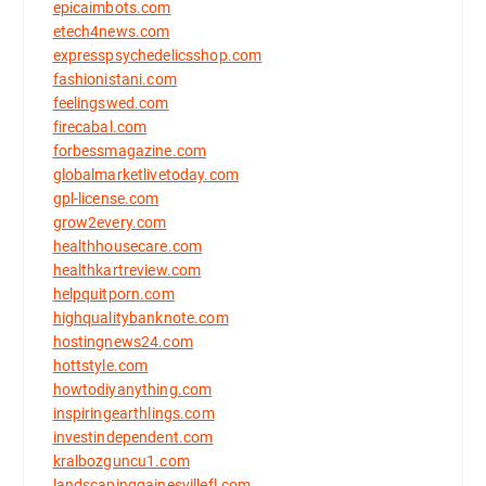
epicaimbots.com
etech4news.com
expresspsychedelicsshop.com
fashionistani.com
feelingswed.com
firecabal.com
forbessmagazine.com
globalmarketlivetoday.com
gpl-license.com
grow2every.com
healthhousecare.com
healthkartreview.com
helpquitporn.com
highqualitybanknote.com
hostingnews24.com
hottstyle.com
howtodiyanything.com
inspiringearthlings.com
investindependent.com
kralbozguncu1.com
landscapinggainesvillefl.com