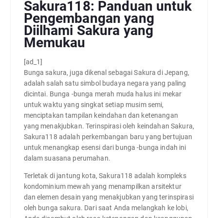
Sakura118: Panduan untuk
Pengembangan yang
Diilhami Sakura yang
Memukau
[ad_1]
Bunga sakura, juga dikenal sebagai Sakura di Jepang,
adalah salah satu simbol budaya negara yang paling
dicintai. Bunga -bunga merah muda halus ini mekar
untuk waktu yang singkat setiap musim semi,
menciptakan tampilan keindahan dan ketenangan
yang menakjubkan. Terinspirasi oleh keindahan Sakura,
Sakura118 adalah perkembangan baru yang bertujuan
untuk menangkap esensi dari bunga -bunga indah ini
dalam suasana perumahan.
Terletak di jantung kota, Sakura118 adalah kompleks
kondominium mewah yang menampilkan arsitektur
dan elemen desain yang menakjubkan yang terinspirasi
oleh bunga sakura. Dari saat Anda melangkah ke lobi,