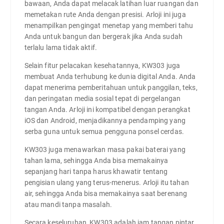
bawaan, Anda dapat melacak latihan luar ruangan dan
memetakan rute Anda dengan presisi. Arloji ini juga
menampilkan pengingat menetap yang memberi tahu
Anda untuk bangun dan bergerak jika Anda sudah
terlalu lama tidak aktif.
Selain fitur pelacakan kesehatannya, KW303 juga
membuat Anda terhubung ke dunia digital Anda. Anda
dapat menerima pemberitahuan untuk panggilan, teks,
dan peringatan media sosial tepat di pergelangan
tangan Anda. Arloji ini kompatibel dengan perangkat
iOS dan Android, menjadikannya pendamping yang
serba guna untuk semua pengguna ponsel cerdas.
KW303 juga menawarkan masa pakai baterai yang
tahan lama, sehingga Anda bisa memakainya
sepanjang hari tanpa harus khawatir tentang
pengisian ulang yang terus-menerus. Arloji itu tahan
air, sehingga Anda bisa memakainya saat berenang
atau mandi tanpa masalah.
Secara keseluruhan, KW303 adalah jam tangan pintar