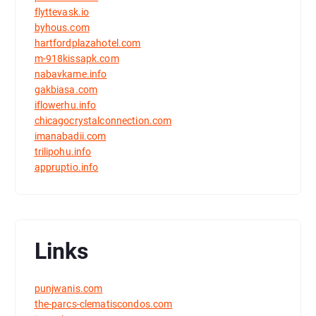
flyttevask.io
byhous.com
hartfordplazahotel.com
m-918kissapk.com
nabavkame.info
gakbiasa.com
iflowerhu.info
chicagocrystalconnection.com
imanabadii.com
trilipohu.info
appruptio.info
Links
punjwanis.com
the-parcs-clematiscondos.com