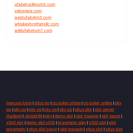
ufabetvalleyum3.com
veloxview.com
westufabetm3.com
whiskeybrothersllc.com
wildufabetum7.com
menuqq login
|
situs qq
|
qq poker online
|
qq poker online
|
pkv
qq
|
pkv qq
|
pkv qq
|
pkv qq
|
pkv qq
|
situs slot
|
slot server
thailand
|
sbobet88
|
pkv
|
demo slot
|
slot maxwin
|
slot gacor
|
x500 slot
|
demo slot x500
|
pragmatic play
|
x500 slot
|
slot
pragmatic
|
situs slot gacor
|
slot maxwin
|
situs slot
|
situs slot