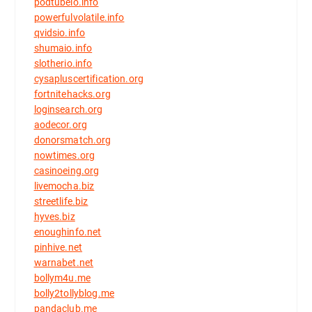
podtubeio.info
powerfulvolatile.info
qvidsio.info
shumaio.info
slotherio.info
cysapluscertification.org
fortnitehacks.org
loginsearch.org
aodecor.org
donorsmatch.org
nowtimes.org
casinoeing.org
livemocha.biz
streetlife.biz
hyves.biz
enoughinfo.net
pinhive.net
warnabet.net
bollym4u.me
bolly2tollyblog.me
pandaclub.me