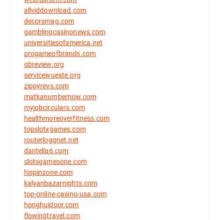
allviddownload.com
decorsmag.com
gamblingcasinonews.com
universitiesofamerica.net
progameofbrands.com
qbreview.org
servicewueste.org
zippyrevs.com
matkanumbernow.com
myjobcirculars.com
healthmoreoverfitness.com
topslotxgames.com
routerloggnet.net
dantella6.com
slotsgamesone.com
hispinzone.com
kalyanbazarnights.com
top-online-casino-usa.com
honghuidoor.com
flowingtravel.com