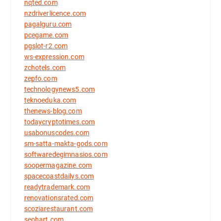
nqted.com
nzdriverlicence.com
pagalguru.com
pcegame.com
pgslot-r2.com
ws-expression.com
zchotels.com
zepfo.com
technologynews5.com
teknoeduka.com
thenews-blog.com
todaycryptotimes.com
usabonuscodes.com
sm-satta-makta-gods.com
softwaredegimnasios.com
soopermagazine.com
spacecoastdailys.com
readytrademark.com
renovationsrated.com
scoziarestaurant.com
seohart.com