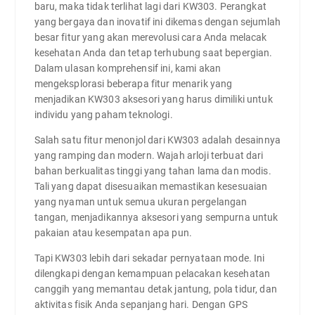
baru, maka tidak terlihat lagi dari KW303. Perangkat
yang bergaya dan inovatif ini dikemas dengan sejumlah
besar fitur yang akan merevolusi cara Anda melacak
kesehatan Anda dan tetap terhubung saat bepergian.
Dalam ulasan komprehensif ini, kami akan
mengeksplorasi beberapa fitur menarik yang
menjadikan KW303 aksesori yang harus dimiliki untuk
individu yang paham teknologi.
Salah satu fitur menonjol dari KW303 adalah desainnya
yang ramping dan modern. Wajah arloji terbuat dari
bahan berkualitas tinggi yang tahan lama dan modis.
Tali yang dapat disesuaikan memastikan kesesuaian
yang nyaman untuk semua ukuran pergelangan
tangan, menjadikannya aksesori yang sempurna untuk
pakaian atau kesempatan apa pun.
Tapi KW303 lebih dari sekadar pernyataan mode. Ini
dilengkapi dengan kemampuan pelacakan kesehatan
canggih yang memantau detak jantung, pola tidur, dan
aktivitas fisik Anda sepanjang hari. Dengan GPS