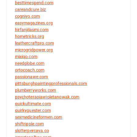
besttimespend.com
careandcure.biz
cogniyo.com
easymagazines.org
hirfanjilasmi.com
hometricks.org
leathercraftpro.com
microgridpower.org
mixiqo.com
needglobe.com
ortocoach.com
passionawe.com
pittsburghpaintingprofessionals.com
plumberryworks.com
psychoterapiawioletanowak.com
quickultimate.com
quirkyquester.com
sexmedicineformen.com
shiftripple.com
slotterpercaya.co