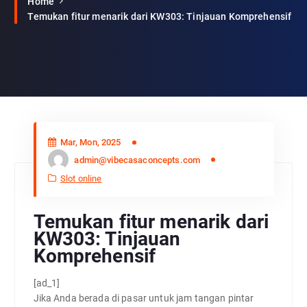
Home
Temukan fitur menarik dari KW303: Tinjauan Komprehensif
Mar, Mon, 2025
admin@vibecasaconcepts.com
Slot online
Temukan fitur menarik dari
KW303: Tinjauan
Komprehensif
[ad_1]
Jika Anda berada di pasar untuk jam tangan pintar