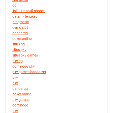
qq
link alternatif sbobet
data hk lengkap
pragmatic
demo slot
bandarqq
poker online
situs qq
situs pkv
situs pkv games
pkv qq
dominoqq pkv
pkv games bandarqq
pkv
pkv
bandarqq
poker online
pkv games
dominoqq
pkv