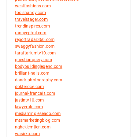
westfashions.com
toolshandy.com
travelstager.com
trendinspires.com
rannyephul.com
reportradar360.com
swaggyfashion.com
taraftariumtv10.com
questionquery.com
bodybuildinglegend.com
brilliant-nails.com
dandr-photography.com
dokteroce.com
journal-francais.com
justintv10.com
lawyerule.com
mediamingleseaco.com
mtsmarketingblog.com
nghekiemtien.com
wasirku.com