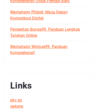
Komprehensif Untuk Pemain Baru
Memahami Plisbet: Masa Depan
Komunikasi Digital
Pengertian Bunga99: Panduan Lengkap
Taruhan Online
Memahami Winlose99: Panduan
Komprehensif
Links
pkv qq
sakong