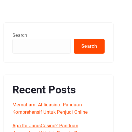
Search
Search
Recent Posts
Memahami Ahlicasino: Panduan
Komprehensif Untuk Penjudi Online
Apa Itu JurusCasino? Panduan