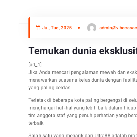
Jul, Tue, 2025
admin@vibecasac
Temukan dunia eksklusif
[ad_1]
Jika Anda mencari pengalaman mewah dan eksklusif,
menawarkan suasana kelas dunia dengan fasilita
yang paling cerdas.
Terletak di beberapa kota paling bergengsi di se
menghargai hal -hal yang lebih baik dalam hidu
tim anggota staf yang penuh perhatian yang be
terbaik.
Salah satu yang menarik dari Ultra88 adalah pr