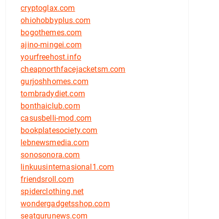
cryptoglax.com
ohiohobbyplus.com
bogothemes.com
ajino-mingei.com
yourfreehost.info
cheapnorthfacejacketsm.com
gurjoshhomes.com
tombradydiet.com
bonthaiclub.com
casusbelli-mod.com
bookplatesociety.com
lebnewsmedia.com
sonosonora.com
linkuusinternasional1.com
friendsroll.com
spiderclothing.net
wondergadgetsshop.com
seatgurunews.com