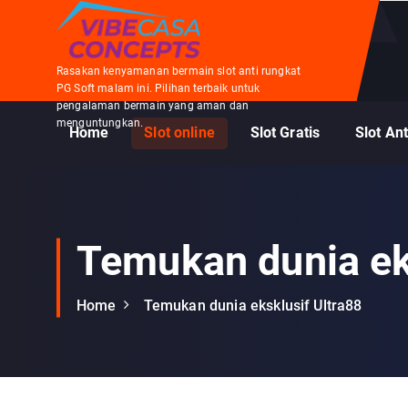
S
k
i
Rasakan kenyamanan bermain slot anti rungkat
p
PG Soft malam ini. Pilihan terbaik untuk
t
pengalaman bermain yang aman dan
o
menguntungkan.
Home
Slot online
Slot Gratis
Slot An
c
o
n
t
e
Temukan dunia ek
n
t
Home
Temukan dunia eksklusif Ultra88