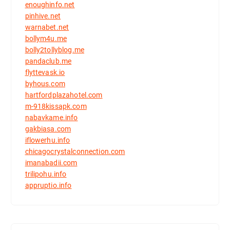
enoughinfo.net
pinhive.net
warnabet.net
bollym4u.me
bolly2tollyblog.me
pandaclub.me
flyttevask.io
byhous.com
hartfordplazahotel.com
m-918kissapk.com
nabavkame.info
gakbiasa.com
iflowerhu.info
chicagocrystalconnection.com
imanabadii.com
trilipohu.info
appruptio.info