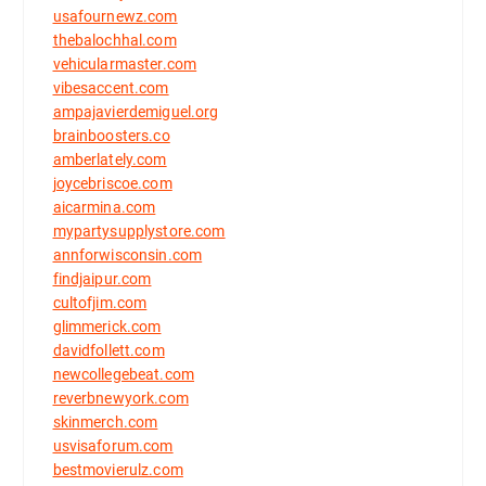
usafournewz.com
thebalochhal.com
vehicularmaster.com
vibesaccent.com
ampajavierdemiguel.org
brainboosters.co
amberlately.com
joycebriscoe.com
aicarmina.com
mypartysupplystore.com
annforwisconsin.com
findjaipur.com
cultofjim.com
glimmerick.com
davidfollett.com
newcollegebeat.com
reverbnewyork.com
skinmerch.com
usvisaforum.com
bestmovierulz.com