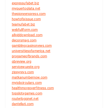
expressufabet.biz
mypuertoplata.net
thepioneerxpress.com
howtofixissue.com
teamufabet.biz
webfullform.com
allviddownload.com
decorsmag.com
gamblingcasinonews.com
universitiesofamerica.net
progameofbrands.com
qbreview.org
servicewueste.org
zippyrevs.com
matkanumbernow.com
myjobcirculars.com
healthmoreoverfitness.com
topslotxgames.com
routerloggnet.net
dantella6.com