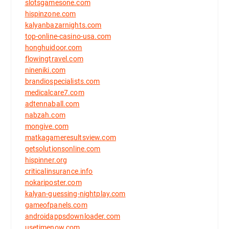
slotsgamesone.com
hispinzone.com
kalyanbazarnights.com
top-online-casino-usa.com
honghuidoor.com
flowingtravel.com
nineniki.com
brandiospecialists.com
medicalcare7.com
adtennaball.com
nabzah.com
mongive.com
matkagameresultsview.com
getsolutionsonline.com
hispinner.org
criticalinsurance.info
nokariposter.com
kalyan-guessing-nightplay.com
gameofpanels.com
androidappsdownloader.com
usetimenow.com