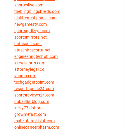
sporteslive.com
theblingblingshields.com
pinkfrenchtipnails.com
newgamestv.com
sportsgallerys.com
sportsmirrors.net
datasports.net
atasehirescortu.net
engineeringtechub.com
jerryescorts.com
attorneylegal.co
voomb.com
techgadgetpoint.com
tvsportsguide24.com
sportsreviews24.com
dubai360blog.com
lucky77slot.org
growmefast.com
mahkotahokislot.com
onlinecancerpharm.com