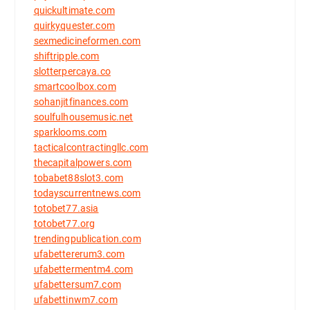
quickultimate.com
quirkyquester.com
sexmedicineformen.com
shiftripple.com
slotterpercaya.co
smartcoolbox.com
sohanjitfinances.com
soulfulhousemusic.net
sparklooms.com
tacticalcontractingllc.com
thecapitalpowers.com
tobabet88slot3.com
todayscurrentnews.com
totobet77.asia
totobet77.org
trendingpublication.com
ufabettererum3.com
ufabettermentm4.com
ufabettersum7.com
ufabettinwm7.com