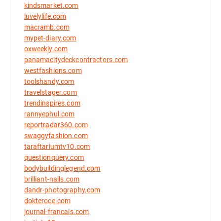
kindsmarket.com
luvelylife.com
macramb.com
mypet-diary.com
oxweekly.com
panamacitydeckcontractors.com
westfashions.com
toolshandy.com
travelstager.com
trendinspires.com
rannyephul.com
reportradar360.com
swaggyfashion.com
taraftariumtv10.com
questionquery.com
bodybuildinglegend.com
brilliant-nails.com
dandr-photography.com
dokteroce.com
journal-francais.com