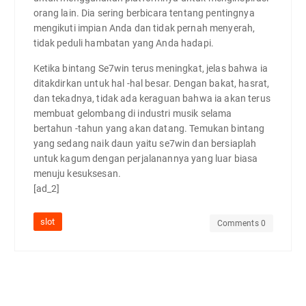
orang lain. Dia sering berbicara tentang pentingnya
mengikuti impian Anda dan tidak pernah menyerah,
tidak peduli hambatan yang Anda hadapi.
Ketika bintang Se7win terus meningkat, jelas bahwa ia
ditakdirkan untuk hal -hal besar. Dengan bakat, hasrat,
dan tekadnya, tidak ada keraguan bahwa ia akan terus
membuat gelombang di industri musik selama
bertahun -tahun yang akan datang. Temukan bintang
yang sedang naik daun yaitu se7win dan bersiaplah
untuk kagum dengan perjalanannya yang luar biasa
menuju kesuksesan.
[ad_2]
slot
Comments 0