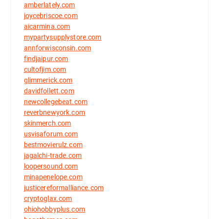
amberlately.com
joycebriscoe.com
aicarmina.com
mypartysupplystore.com
annforwisconsin.com
findjaipur.com
cultofjim.com
glimmerick.com
davidfollett.com
newcollegebeat.com
reverbnewyork.com
skinmerch.com
usvisaforum.com
bestmovierulz.com
jagalchi-trade.com
loopersound.com
minapenelope.com
justicereformalliance.com
cryptoglax.com
ohiohobbyplus.com