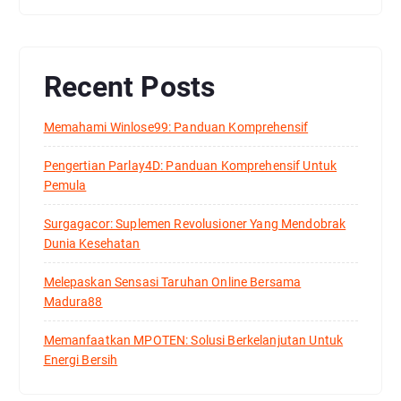
Recent Posts
Memahami Winlose99: Panduan Komprehensif
Pengertian Parlay4D: Panduan Komprehensif Untuk
Pemula
Surgagacor: Suplemen Revolusioner Yang Mendobrak
Dunia Kesehatan
Melepaskan Sensasi Taruhan Online Bersama
Madura88
Memanfaatkan MPOTEN: Solusi Berkelanjutan Untuk
Energi Bersih