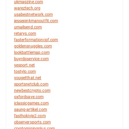
ukmagzine.com
wareztech.org
usabestnetwork.com
jessepinkmanoutfit.com
umailsend.com
retarys.com
fasterformationcpf.com
goldensnuggles.com
lookbattlemap.com
buyrdpservice.com
yesport.net
tostylo.com
yougetthat.net
sportsnetclub.com
newbestcrypto.com
oxfordsave.com
iclassicgames.com
saung-artikel.com
fasthokivip2.com
observersports.com
cryptominingplus.com