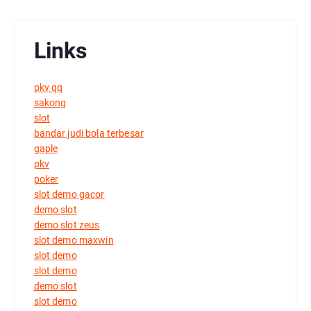
Links
pkv qq
sakong
slot
bandar judi bola terbesar
gaple
pkv
poker
slot demo gacor
demo slot
demo slot zeus
slot demo maxwin
slot demo
slot demo
demo slot
slot demo