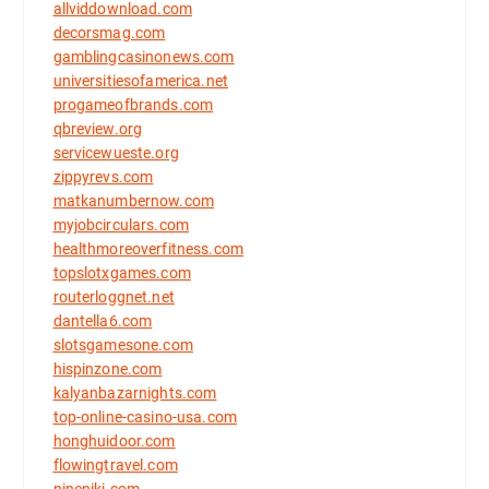
allviddownload.com
decorsmag.com
gamblingcasinonews.com
universitiesofamerica.net
progameofbrands.com
qbreview.org
servicewueste.org
zippyrevs.com
matkanumbernow.com
myjobcirculars.com
healthmoreoverfitness.com
topslotxgames.com
routerloggnet.net
dantella6.com
slotsgamesone.com
hispinzone.com
kalyanbazarnights.com
top-online-casino-usa.com
honghuidoor.com
flowingtravel.com