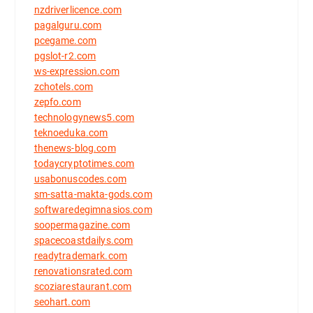
nzdriverlicence.com
pagalguru.com
pcegame.com
pgslot-r2.com
ws-expression.com
zchotels.com
zepfo.com
technologynews5.com
teknoeduka.com
thenews-blog.com
todaycryptotimes.com
usabonuscodes.com
sm-satta-makta-gods.com
softwaredegimnasios.com
soopermagazine.com
spacecoastdailys.com
readytrademark.com
renovationsrated.com
scoziarestaurant.com
seohart.com