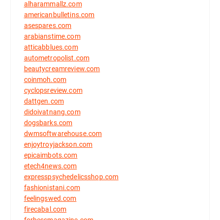
alharammallz.com
americanbulletins.com
asespares.com
arabianstime.com
atticabblues.com
autometropolist.com
beautycreamreview.com
coinmoh.com
cyclopsreview.com
dattgen.com
didoivatnang.com
dogsbarks.com
dwmsoftwarehouse.com
enjoytroyjackson.com
epicaimbots.com
etech4news.com
expresspsychedelicsshop.com
fashionistani.com
feelingswed.com
firecabal.com