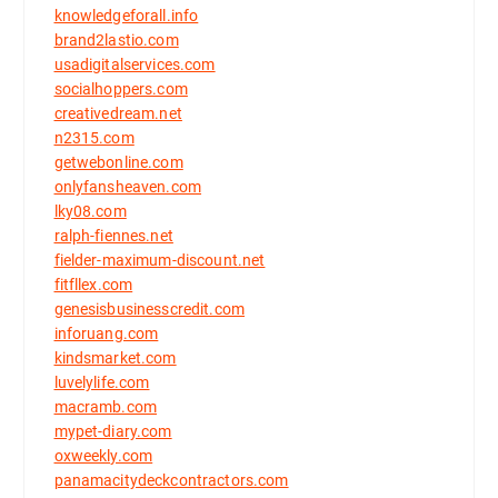
knowledgeforall.info
brand2lastio.com
usadigitalservices.com
socialhoppers.com
creativedream.net
n2315.com
getwebonline.com
onlyfansheaven.com
lky08.com
ralph-fiennes.net
fielder-maximum-discount.net
fitfllex.com
genesisbusinesscredit.com
inforuang.com
kindsmarket.com
luvelylife.com
macramb.com
mypet-diary.com
oxweekly.com
panamacitydeckcontractors.com