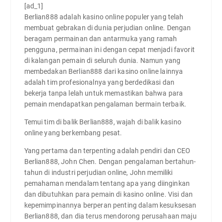
[ad_1]
Berlian888 adalah kasino online populer yang telah
membuat gebrakan di dunia perjudian online. Dengan
beragam permainan dan antarmuka yang ramah
pengguna, permainan ini dengan cepat menjadi favorit
di kalangan pemain di seluruh dunia. Namun yang
membedakan Berlian888 dari kasino online lainnya
adalah tim profesionalnya yang berdedikasi dan
bekerja tanpa lelah untuk memastikan bahwa para
pemain mendapatkan pengalaman bermain terbaik.
Temui tim di balik Berlian888, wajah di balik kasino
online yang berkembang pesat.
Yang pertama dan terpenting adalah pendiri dan CEO
Berlian888, John Chen. Dengan pengalaman bertahun-
tahun di industri perjudian online, John memiliki
pemahaman mendalam tentang apa yang diinginkan
dan dibutuhkan para pemain di kasino online. Visi dan
kepemimpinannya berperan penting dalam kesuksesan
Berlian888, dan dia terus mendorong perusahaan maju