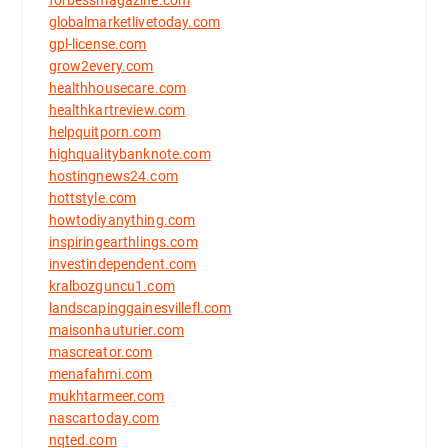
forbessmagazine.com
globalmarketlivetoday.com
gpl-license.com
grow2every.com
healthhousecare.com
healthkartreview.com
helpquitporn.com
highqualitybanknote.com
hostingnews24.com
hottstyle.com
howtodiyanything.com
inspiringearthlings.com
investindependent.com
kralbozguncu1.com
landscapinggainesvillefl.com
maisonhauturier.com
mascreator.com
menafahmi.com
mukhtarmeer.com
nascartoday.com
nqted.com