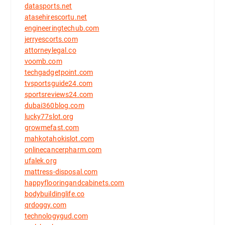
datasports.net
atasehirescortu.net
engineeringtechub.com
jerryescorts.com
attorneylegal.co
voomb.com
techgadgetpoint.com
tvsportsguide24.com
sportsreviews24.com
dubai360blog.com
lucky77slot.org
growmefast.com
mahkotahokislot.com
onlinecancerpharm.com
ufalek.org
mattress-disposal.com
happyflooringandcabinets.com
bodybuildinglife.co
qrdoggy.com
technologygud.com