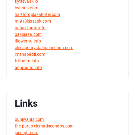
flyttevask.io
byhous.com
hartfordplazahotel.com
m-918kissapk.com
nabavkame.info
gakbiasa.com
iflowerhu.info
chicagocrystalconnection.com
imanabadii.com
trilipohu.info
appruptio.info
Links
punjwanis.com
the-parcs-clematiscondos.com
jusu-gb.com