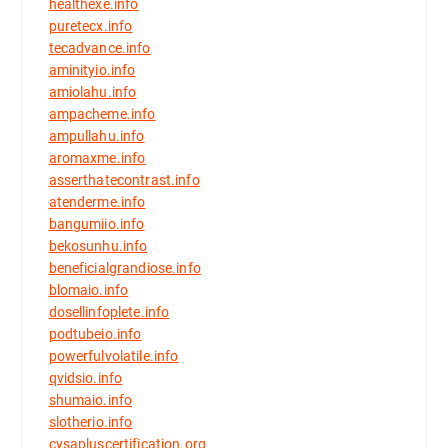
healthexe.info
puretecx.info
tecadvance.info
aminityio.info
amiolahu.info
ampacheme.info
ampullahu.info
aromaxme.info
asserthatecontrast.info
atenderme.info
bangumiio.info
bekosunhu.info
beneficialgrandiose.info
blomaio.info
dosellinfoplete.info
podtubeio.info
powerfulvolatile.info
qvidsio.info
shumaio.info
slotherio.info
cysapluscertification.org