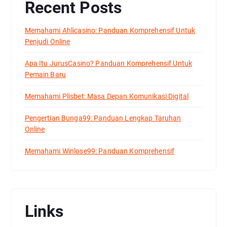
Recent Posts
Memahami Ahlicasino: Panduan Komprehensif Untuk
Penjudi Online
Apa Itu JurusCasino? Panduan Komprehensif Untuk
Pemain Baru
Memahami Plisbet: Masa Depan Komunikasi Digital
Pengertian Bunga99: Panduan Lengkap Taruhan
Online
Memahami Winlose99: Panduan Komprehensif
Links