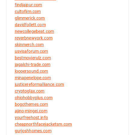
findjaipur.com
cultofjim.com
glimmerick.com
davidfollett.com
newcollegebeat.com
reverbnewyork.com
skinmerch.com
usvisaforum.com
bestmovierulz.com
jagalchi-trade.com
loopersound.com
minapenelope.com
justicereformalliance.com
cryptoglax.com
ohiohobbyplus.com
bogothemes.com
ajino-mingei.com
yourfreehost.info
cheapnorthfacejacketsm.com
gurjoshhomes.com