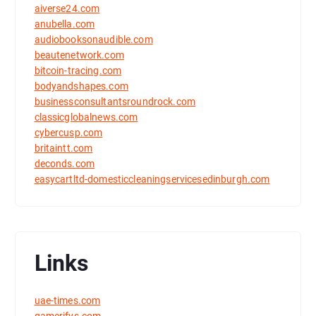
aiverse24.com
anubella.com
audiobooksonaudible.com
beautenetwork.com
bitcoin-tracing.com
bodyandshapes.com
businessconsultantsroundrock.com
classicglobalnews.com
cybercusp.com
britaintt.com
deconds.com
easycartltd-domesticcleaningservicesedinburgh.com
Links
uae-times.com