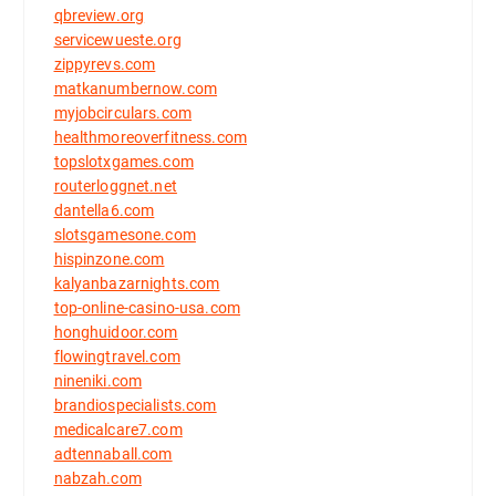
qbreview.org
servicewueste.org
zippyrevs.com
matkanumbernow.com
myjobcirculars.com
healthmoreoverfitness.com
topslotxgames.com
routerloggnet.net
dantella6.com
slotsgamesone.com
hispinzone.com
kalyanbazarnights.com
top-online-casino-usa.com
honghuidoor.com
flowingtravel.com
nineniki.com
brandiospecialists.com
medicalcare7.com
adtennaball.com
nabzah.com