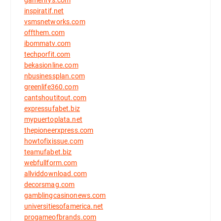
gamerifys.com
inspiratif.net
vsmsnetworks.com
offthem.com
ibommatv.com
techporfit.com
bekasionline.com
nbusinessplan.com
greenlife360.com
cantshoutitout.com
expressufabet.biz
mypuertoplata.net
thepioneerxpress.com
howtofixissue.com
teamufabet.biz
webfullform.com
allviddownload.com
decorsmag.com
gamblingcasinonews.com
universitiesofamerica.net
progameofbrands.com