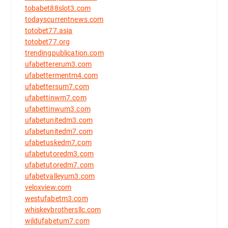
tobabet88slot3.com
todayscurrentnews.com
totobet77.asia
totobet77.org
trendingpublication.com
ufabettererum3.com
ufabettermentm4.com
ufabettersum7.com
ufabettinwm7.com
ufabettinwum3.com
ufabetunitedm3.com
ufabetunitedm7.com
ufabetuskedm7.com
ufabetutoredm3.com
ufabetutoredm7.com
ufabetvalleyum3.com
veloxview.com
westufabetm3.com
whiskeybrothersllc.com
wildufabetum7.com