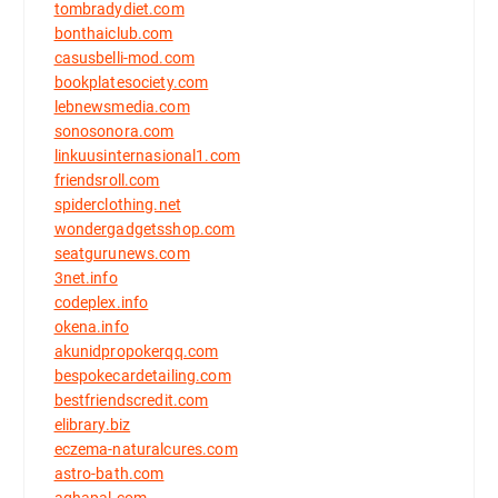
tombradydiet.com
bonthaiclub.com
casusbelli-mod.com
bookplatesociety.com
lebnewsmedia.com
sonosonora.com
linkuusinternasional1.com
friendsroll.com
spiderclothing.net
wondergadgetsshop.com
seatgurunews.com
3net.info
codeplex.info
okena.info
akunidpropokerqq.com
bespokecardetailing.com
bestfriendscredit.com
elibrary.biz
eczema-naturalcures.com
astro-bath.com