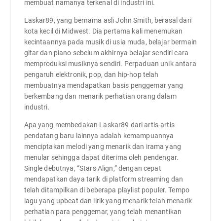
membuat namanya terkenal di industri ini.
Laskar89, yang bernama asli John Smith, berasal dari
kota kecil di Midwest. Dia pertama kali menemukan
kecintaannya pada musik di usia muda, belajar bermain
gitar dan piano sebelum akhirnya belajar sendiri cara
memproduksi musiknya sendiri. Perpaduan unik antara
pengaruh elektronik, pop, dan hip-hop telah
membuatnya mendapatkan basis penggemar yang
berkembang dan menarik perhatian orang dalam
industri.
Apa yang membedakan Laskar89 dari artis-artis
pendatang baru lainnya adalah kemampuannya
menciptakan melodi yang menarik dan irama yang
menular sehingga dapat diterima oleh pendengar.
Single debutnya, “Stars Align,” dengan cepat
mendapatkan daya tarik di platform streaming dan
telah ditampilkan di beberapa playlist populer. Tempo
lagu yang upbeat dan lirik yang menarik telah menarik
perhatian para penggemar, yang telah menantikan