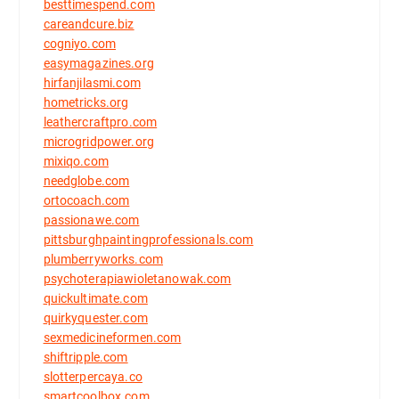
besttimespend.com
careandcure.biz
cogniyo.com
easymagazines.org
hirfanjilasmi.com
hometricks.org
leathercraftpro.com
microgridpower.org
mixiqo.com
needglobe.com
ortocoach.com
passionawe.com
pittsburghpaintingprofessionals.com
plumberryworks.com
psychoterapiawioletanowak.com
quickultimate.com
quirkyquester.com
sexmedicineformen.com
shiftripple.com
slotterpercaya.co
smartcoolbox.com