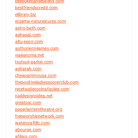
bespokecardetailing.com
bestfriendscredit.com
elibrary.biz
eczema-naturalcures.com
astro-bath.com
aghapal.com
altu-expo.com
authorjennijames.com
viajearoma.net
tsutsuji-parkin.com
agharab.com
cheapammousa.com
thepositiveladiessoccerclub.com
recetasdecocinafaciles.com
naildesignsidea.net
greatpai.com
paperlanterntheatre.org
freeworshipnetwork.com
watercraftllc.com
abourge.com
afiliixs.com