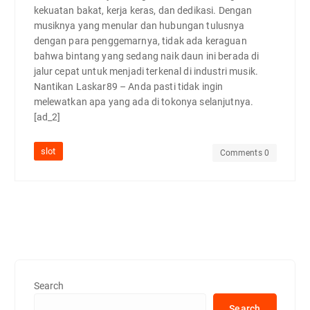
kekuatan bakat, kerja keras, dan dedikasi. Dengan
musiknya yang menular dan hubungan tulusnya
dengan para penggemarnya, tidak ada keraguan
bahwa bintang yang sedang naik daun ini berada di
jalur cepat untuk menjadi terkenal di industri musik.
Nantikan Laskar89 – Anda pasti tidak ingin
melewatkan apa yang ada di tokonya selanjutnya.
[ad_2]
slot
Comments 0
Search
Search