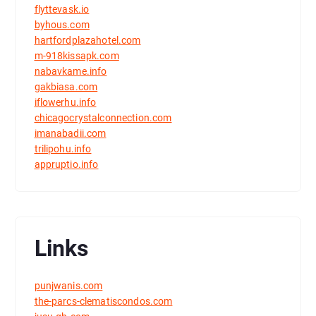
flyttevask.io
byhous.com
hartfordplazahotel.com
m-918kissapk.com
nabavkame.info
gakbiasa.com
iflowerhu.info
chicagocrystalconnection.com
imanabadii.com
trilipohu.info
appruptio.info
Links
punjwanis.com
the-parcs-clematiscondos.com