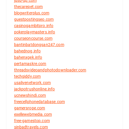
jusu-gb.com
thecarepet.com
blogwriterplus.com
guestpostingseo.com
casinogambitpro.info
pokerplaymasters.info
courseoncourse.com
bantinbatdongsan247.com
bahednog.info
bahenxgek.info
pertamaskre.com
threadsvideoandphotodownloader.com
techgiddy.com
usalivenetwork.com
jackpotrushonline.info
ucnewshindi.com
freecellphonedatabase.com
gamersrope.com
exellewebmedia.com
free-gamestop.com
sinbadtravels.com