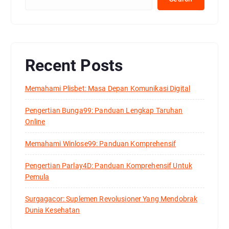
Recent Posts
Memahami Plisbet: Masa Depan Komunikasi Digital
Pengertian Bunga99: Panduan Lengkap Taruhan
Online
Memahami Winlose99: Panduan Komprehensif
Pengertian Parlay4D: Panduan Komprehensif Untuk
Pemula
Surgagacor: Suplemen Revolusioner Yang Mendobrak
Dunia Kesehatan