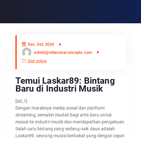
Dec, Sat, 2024
admin@vibecasaconcepts.com
Slot online
Temui Laskar89: Bintang
Baru di Industri Musik
[ad_1]
Dengan maraknya media sosial dan platform
streaming, semakin mudah bagi artis baru untuk
masuk ke industri musik dan mendapatkan pengakuan.
Salah satu bintang yang sedang naik daun adalah
Laskar89, seorang musisi berbakat yang dengan cepat