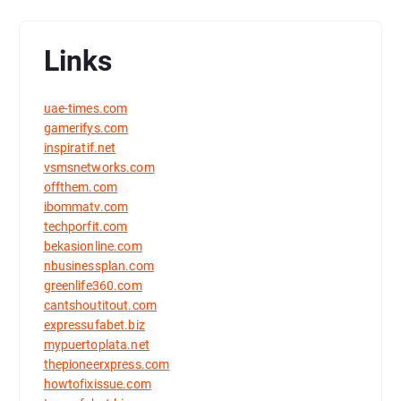
Links
uae-times.com
gamerifys.com
inspiratif.net
vsmsnetworks.com
offthem.com
ibommatv.com
techporfit.com
bekasionline.com
nbusinessplan.com
greenlife360.com
cantshoutitout.com
expressufabet.biz
mypuertoplata.net
thepioneerxpress.com
howtofixissue.com