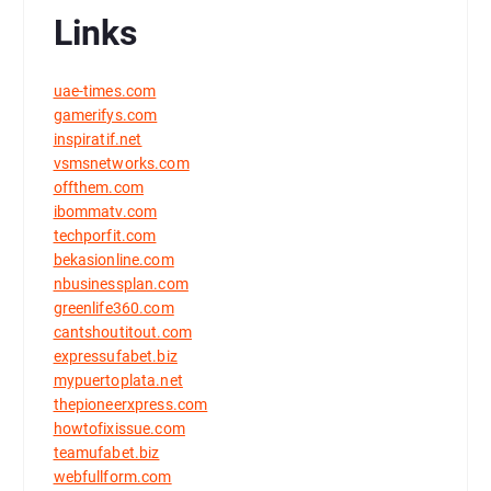
Links
uae-times.com
gamerifys.com
inspiratif.net
vsmsnetworks.com
offthem.com
ibommatv.com
techporfit.com
bekasionline.com
nbusinessplan.com
greenlife360.com
cantshoutitout.com
expressufabet.biz
mypuertoplata.net
thepioneerxpress.com
howtofixissue.com
teamufabet.biz
webfullform.com