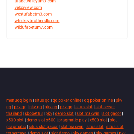
ufabetvalleyum3.com
veloxview.com
westufabetm3.com
whiskeybrothersllc.com
wildufabetum7.com
menuqq login
|
situs qq
|
qq poker online
|
qq poker online
|
pkv
qq
|
pkv qq
|
pkv qq
|
pkv qq
|
pkv qq
|
situs slot
|
slot server
thailand
|
sbobet88
|
pkv
|
demo slot
|
slot maxwin
|
slot gacor
|
x500 slot
|
demo slot x500
|
pragmatic play
|
x500 slot
|
slot
pragmatic
|
situs slot gacor
|
slot maxwin
|
situs slot
|
situs slot
terpercaya
|
demo slot
|
slot demo
|
pkv games
|
pkv games
|
pkv