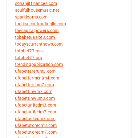
sohanjitfinances.com
soulfulhousemusic.net
sparklooms.com
tacticalcontractingllc.com
thecapitalpowers.com
tobabet88slot3.com
todayscurrentnews.com
totobet77.asia
totobet77.org
trendingpublication.com
ufabettererum3.com
ufabettermentm4.com
ufabettersum7.com
ufabettinwm7.com
ufabettinwum3.com
ufabetunitedm3.com
ufabetunitedm7.com
ufabetuskedm7.com
ufabetutoredm3.com
ufabetutoredm7.com