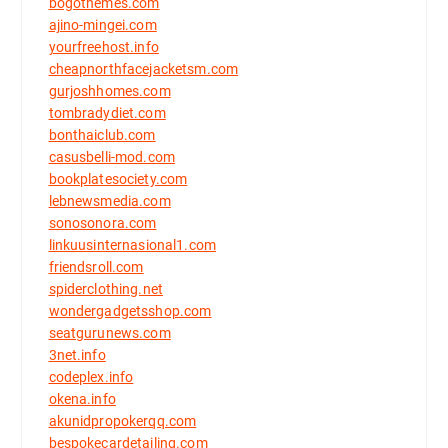
bogothemes.com
ajino-mingei.com
yourfreehost.info
cheapnorthfacejacketsm.com
gurjoshhomes.com
tombradydiet.com
bonthaiclub.com
casusbelli-mod.com
bookplatesociety.com
lebnewsmedia.com
sonosonora.com
linkuusinternasional1.com
friendsroll.com
spiderclothing.net
wondergadgetsshop.com
seatgurunews.com
3net.info
codeplex.info
okena.info
akunidpropokerqq.com
bespokecardetailing.com