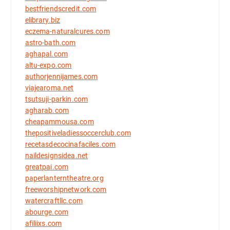
bestfriendscredit.com
elibrary.biz
eczema-naturalcures.com
astro-bath.com
aghapal.com
altu-expo.com
authorjennijames.com
viajearoma.net
tsutsuji-parkin.com
agharab.com
cheapammousa.com
thepositiveladiessoccerclub.com
recetasdecocinafaciles.com
naildesignsidea.net
greatpai.com
paperlanterntheatre.org
freeworshipnetwork.com
watercraftllc.com
abourge.com
afiliixs.com