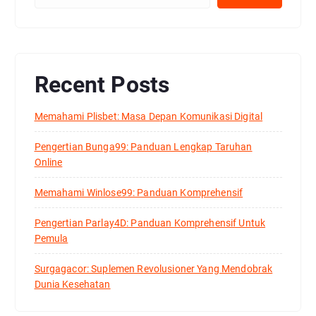
Recent Posts
Memahami Plisbet: Masa Depan Komunikasi Digital
Pengertian Bunga99: Panduan Lengkap Taruhan
Online
Memahami Winlose99: Panduan Komprehensif
Pengertian Parlay4D: Panduan Komprehensif Untuk
Pemula
Surgagacor: Suplemen Revolusioner Yang Mendobrak
Dunia Kesehatan