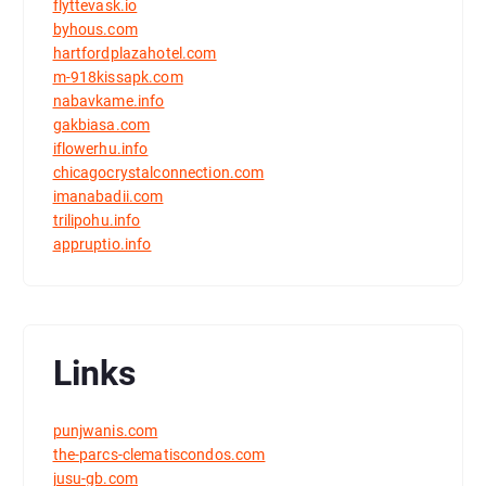
flyttevask.io
byhous.com
hartfordplazahotel.com
m-918kissapk.com
nabavkame.info
gakbiasa.com
iflowerhu.info
chicagocrystalconnection.com
imanabadii.com
trilipohu.info
appruptio.info
Links
punjwanis.com
the-parcs-clematiscondos.com
jusu-gb.com