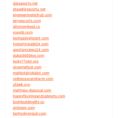
datasports.net
atasehirescortu.net
engineeringtechub.com
jerryescorts.com
attorneylegal.co
voomb.com
techgadgetpoint.com
tvsportsguide24.com
sportsreviews24.com
dubai360blog.com
lucky77slot.org
growmefast.com
mahkotahokislot.com
onlinecancerpharm.com
ufalek.org
mattress-disposal.com
happyflooringandcabinets.com
bodybuildinglife.co
qrdoggy.com
technologygud.com