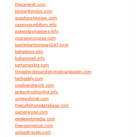
thecarepet.com
blogwriterplus.com
guestpostingseo.com
casinogambitpro.info
pokerplaymasters.info
courseoncourse.com
bantinbatdongsan247.com
bahednog.info
bahenxgek.info
pertamaskre.com
threadsvideoandphotodownloader.com
techgiddy.com
usalivenetwork.com
jackpotrushonline.info
ucnewshindi.com
freecellphonedatabase.com
gamersrope.com
exellewebmedia.com
free-gamestop.com
sinbadtravels.com