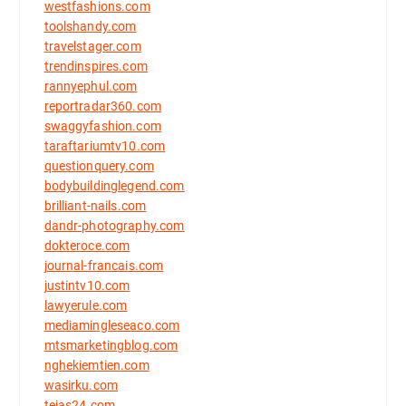
westfashions.com
toolshandy.com
travelstager.com
trendinspires.com
rannyephul.com
reportradar360.com
swaggyfashion.com
taraftariumtv10.com
questionquery.com
bodybuildinglegend.com
brilliant-nails.com
dandr-photography.com
dokteroce.com
journal-francais.com
justintv10.com
lawyerule.com
mediamingleseaco.com
mtsmarketingblog.com
nghekiemtien.com
wasirku.com
tejas24.com