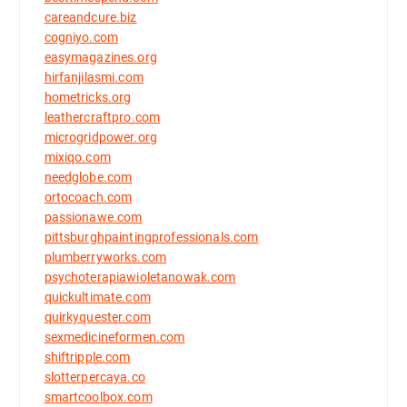
careandcure.biz
cogniyo.com
easymagazines.org
hirfanjilasmi.com
hometricks.org
leathercraftpro.com
microgridpower.org
mixiqo.com
needglobe.com
ortocoach.com
passionawe.com
pittsburghpaintingprofessionals.com
plumberryworks.com
psychoterapiawioletanowak.com
quickultimate.com
quirkyquester.com
sexmedicineformen.com
shiftripple.com
slotterpercaya.co
smartcoolbox.com