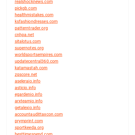
realshocknews.com
pickgb.com
healthmistakes.com
ksfashiondresses.com
patterntrader.org
cnhpa.net
sitalotus.com
supernotes.org
worldsportsempires.com
updatecentral360.com
katamastah.com
zqscore.net
aseleraio.info
asticio.info
egardenio.info
arxteamio.info
getalexio.info
accountaudittaxcon.com
prymprint.com
sportkeeda.org
besttimespend.com