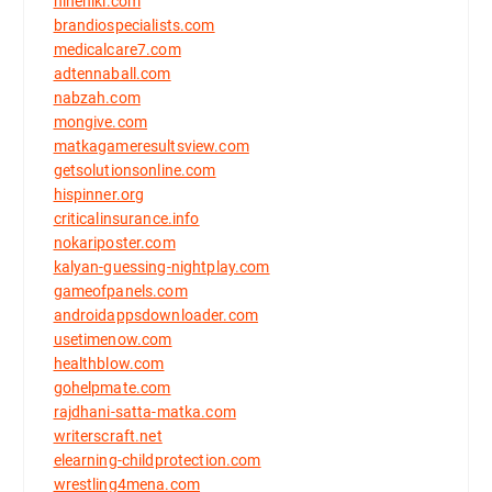
nineniki.com
brandiospecialists.com
medicalcare7.com
adtennaball.com
nabzah.com
mongive.com
matkagameresultsview.com
getsolutionsonline.com
hispinner.org
criticalinsurance.info
nokariposter.com
kalyan-guessing-nightplay.com
gameofpanels.com
androidappsdownloader.com
usetimenow.com
healthblow.com
gohelpmate.com
rajdhani-satta-matka.com
writerscraft.net
elearning-childprotection.com
wrestling4mena.com