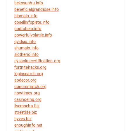
bekosunhu.info
beneficialgrandiose.info
blomaio.info
dosellinfoplete.info
podtubeio.info
powerfulvolatile.info
qvidsio.info
shumaio.info
slotherio.info
cysapluscertification.org
fortnitehacks.org
loginsearch.org
aodecor.org
donorsmatch.org
nowtimes.org
casinoeing.org
livemocha.biz
streetlife.biz
hyves.biz
enoughinfo.net