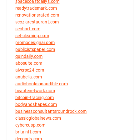
spacecoastdailys.com
readytrademark.com
renovationsrated.com
scoziarestaurant.com
seohart.com
set-cleaning.com
promodesignai.com
publicistspaper.com
quindaily.com
abosulte.com
aiverse24.com
anubella.com
audiobooksonaudible.com
beautenetwork.com
bitcoin-tracing.com
bodyandshapes.com
businessconsultantsroundrock.com
classicglobalnews.com
cybercusp.com
britaintt.com
deconds.com