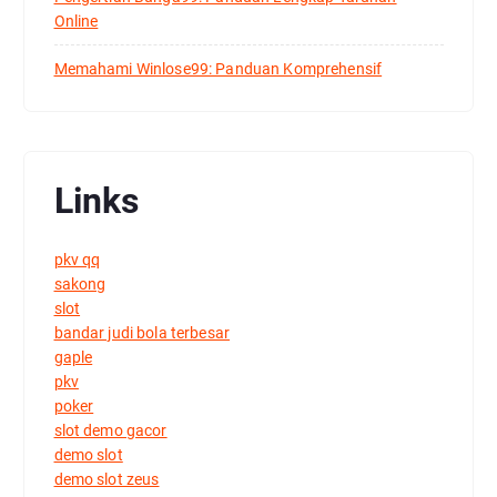
Online
Memahami Winlose99: Panduan Komprehensif
Links
pkv qq
sakong
slot
bandar judi bola terbesar
gaple
pkv
poker
slot demo gacor
demo slot
demo slot zeus