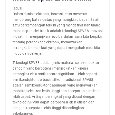
[ad_1]
Dalam dunia elektronik, inovasi terus-menerus
mendorong batas-batas yang mungkin dicapai. Salah
satu perkembangan terkini yang mendefinisikan ulang
masa depan elektronik adalah teknologi SPV88. Inovasi
inovatif ini menjanjikan revolusi dalam cara kita berpikir
tentang perangkat elektronik, menawarkan
serangkaian manfaat yang dapat mengubah cara kita
hidup dan bekerja.
Teknologi SPV88 adalah jenis material semikonduktor
canggih yang berpotensi meningkatkan kinerja
perangkat elektronik secara signifikan. Tidak seperti
semikonduktor berbasis silikon tradisional, SPV88
adalah semikonduktor gabungan yang menawarkan
mobilitas elektron lebih tinggi dan kecepatan peralihan
lebih cepat. Artinya, perangkat yang dibuat dengan
teknologi SPV88 dapat beroperasi lebih efisien dan
dengan kecepatan lebih tinggi dibandingkan
sebelumnya.