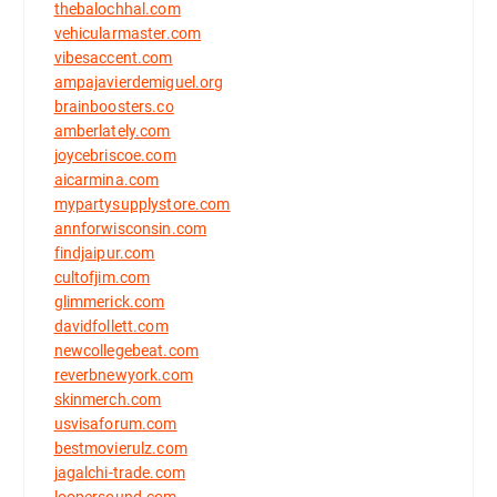
thebalochhal.com
vehicularmaster.com
vibesaccent.com
ampajavierdemiguel.org
brainboosters.co
amberlately.com
joycebriscoe.com
aicarmina.com
mypartysupplystore.com
annforwisconsin.com
findjaipur.com
cultofjim.com
glimmerick.com
davidfollett.com
newcollegebeat.com
reverbnewyork.com
skinmerch.com
usvisaforum.com
bestmovierulz.com
jagalchi-trade.com