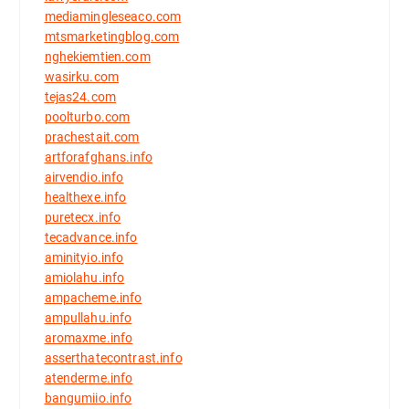
mediamingleseaco.com
mtsmarketingblog.com
nghekiemtien.com
wasirku.com
tejas24.com
poolturbo.com
prachestait.com
artforafghans.info
airvendio.info
healthexe.info
puretecx.info
tecadvance.info
aminityio.info
amiolahu.info
ampacheme.info
ampullahu.info
aromaxme.info
asserthatecontrast.info
atenderme.info
bangumiio.info