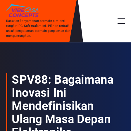
S
k
i
Rasakan kenyamanan bermain slot anti
p
rungkat PG Soft malam ini. Pilihan terbaik
t
untuk pengalaman bermain yang aman dan
o
menguntungkan.
c
o
n
t
e
n
SPV88: Bagaimana
t
Inovasi Ini
Mendefinisikan
Ulang Masa Depan