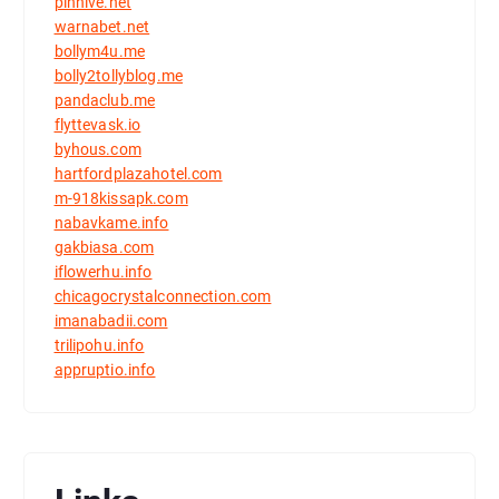
pinhive.net
warnabet.net
bollym4u.me
bolly2tollyblog.me
pandaclub.me
flyttevask.io
byhous.com
hartfordplazahotel.com
m-918kissapk.com
nabavkame.info
gakbiasa.com
iflowerhu.info
chicagocrystalconnection.com
imanabadii.com
trilipohu.info
appruptio.info