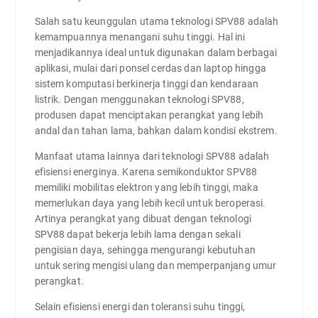
Salah satu keunggulan utama teknologi SPV88 adalah
kemampuannya menangani suhu tinggi. Hal ini
menjadikannya ideal untuk digunakan dalam berbagai
aplikasi, mulai dari ponsel cerdas dan laptop hingga
sistem komputasi berkinerja tinggi dan kendaraan
listrik. Dengan menggunakan teknologi SPV88,
produsen dapat menciptakan perangkat yang lebih
andal dan tahan lama, bahkan dalam kondisi ekstrem.
Manfaat utama lainnya dari teknologi SPV88 adalah
efisiensi energinya. Karena semikonduktor SPV88
memiliki mobilitas elektron yang lebih tinggi, maka
memerlukan daya yang lebih kecil untuk beroperasi.
Artinya perangkat yang dibuat dengan teknologi
SPV88 dapat bekerja lebih lama dengan sekali
pengisian daya, sehingga mengurangi kebutuhan
untuk sering mengisi ulang dan memperpanjang umur
perangkat.
Selain efisiensi energi dan toleransi suhu tinggi,