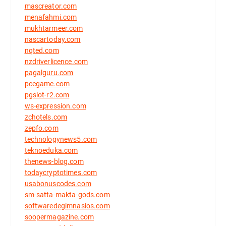
mascreator.com
menafahmi.com
mukhtarmeer.com
nascartoday.com
nqted.com
nzdriverlicence.com
pagalguru.com
pcegame.com
pgslot-r2.com
ws-expression.com
zchotels.com
zepfo.com
technologynews5.com
teknoeduka.com
thenews-blog.com
todaycryptotimes.com
usabonuscodes.com
sm-satta-makta-gods.com
softwaredegimnasios.com
soopermagazine.com