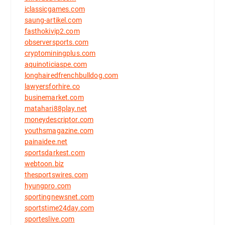
iclassicgames.com
saung-artikel.com
fasthokivip2.com
observersports.com
cryptominingplus.com
aquinoticiaspe.com
longhairedfrenchbulldog.com
lawyersforhire.co
businemarket.com
matahari88play.net
moneydescriptor.com
youthsmagazine.com
painaidee.net
sportsdarkest.com
webtoon.biz
thesportswires.com
hyungpro.com
sportingnewsnet.com
sportstime24day.com
sporteslive.com