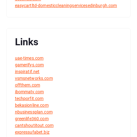
easycartltd-domesticcleaningservicesedinburgh.com
Links
uae-times.com
gamerifys.com
inspiratif.net
vsmsnetworks.com
offthem.com
ibommatv.com
techporfit.com
bekasionline.com
nbusinessplan.com
greenlife360.com
cantshoutitout.com
expressufabet.biz