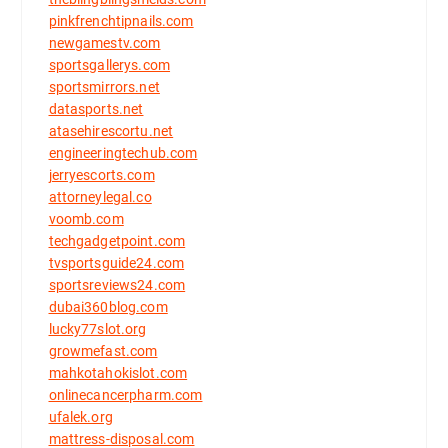
pinkfrenchtipnails.com
newgamestv.com
sportsgallerys.com
sportsmirrors.net
datasports.net
atasehirescortu.net
engineeringtechub.com
jerryescorts.com
attorneylegal.co
voomb.com
techgadgetpoint.com
tvsportsguide24.com
sportsreviews24.com
dubai360blog.com
lucky77slot.org
growmefast.com
mahkotahokislot.com
onlinecancerpharm.com
ufalek.org
mattress-disposal.com