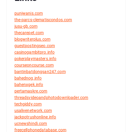
punjwanis.com
the-parcs-clematiscondos.com
jusu-gb.com
thecarepet.com
blogwriterplus.com
guestpostingseo.com
casinogambitpro.info
pokerplaymasters.info
courseoncourse.com
bantinbatdongsan247.com
bahednog.info
bahenxgek.info
pertamaskre.com
threadsvideoandphotodownloader.com
techgiddy.com
usalivenetwork.com
jackpotrushonline.info
ucnewshindi.com
freecellphonedatabase.com