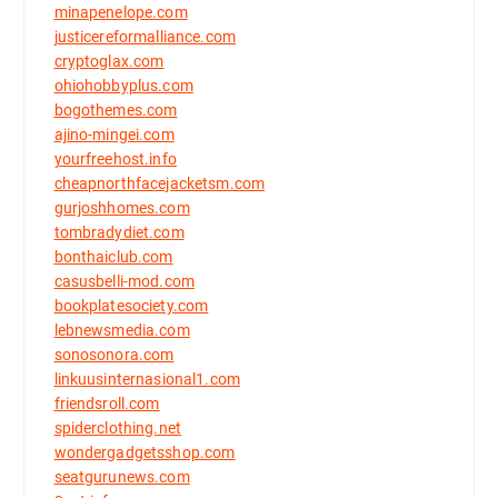
minapenelope.com
justicereformalliance.com
cryptoglax.com
ohiohobbyplus.com
bogothemes.com
ajino-mingei.com
yourfreehost.info
cheapnorthfacejacketsm.com
gurjoshhomes.com
tombradydiet.com
bonthaiclub.com
casusbelli-mod.com
bookplatesociety.com
lebnewsmedia.com
sonosonora.com
linkuusinternasional1.com
friendsroll.com
spiderclothing.net
wondergadgetsshop.com
seatgurunews.com