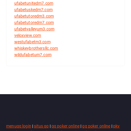
ufabetunitedm7.com
ufabetuskedm7.com
ufabetutoredm3.com
ufabetutoredm7.com
ufabetvalleyum3.com
veloxview.com
westufabetm3.com
whiskeybrothersllc.com
wildufabetum7.com
menuqq login
|
situs qq
|
qq poker online
|
qq poker online
|
pkv