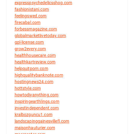
expresspsychedelicsshop.com
fashionistani.com
feelingswed.com
firecabal.com
forbessmagazine.com
globalmarketlivetoday.com
gpl-license.com
grow2every.com
healthhousecare.com
healthkartreview.com
helpquitporn.com
highqualitybanknote.com
hostingnews24.com
hottstyle.com
howtodiyanything.com
inspiringearthlings.com
investindependent.com
kralbozguncu1.com
landscapinggainesvillefl.com
maisonhauturier.com