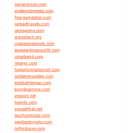
gamersrope.com
exellewebmedia.com
free-gamestop.com
sinbadtravels.com
ukmagzine.com
wareztech.org
usabestnetwork.com
jessepinkmanoutfit.com
umailsend.com
retarys.com
fasterformationcpf.com
goldensnuggles.com
lookbattlemap.com
buyrdpservice.com
yesport.net
tostylo.com
yougetthat.net
sportsnetclub.com
newbestcrypto.com
oxfordsave.com