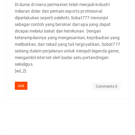
Di dunia di mana permainan telah menjadi industri
miliaran dolar dan pemain esports profesional
diperlakukan seperti selebriti, Sobat777 menonjol
sebagai contoh yang bersinar dari apa yang dapat
dicapai melalui bakat dan ketekunan. Dengan
keterampilannya yang mengesankan, kepribadian yang
melibatkan, dan tekad yang tak tergoyahkan, Sobat777
sedang dalam perjalanan untuk menjadi legenda game,
mengambil internet oleh badai satu pertandingan
sekaligus.
[ad_2]
slot
Comments 0