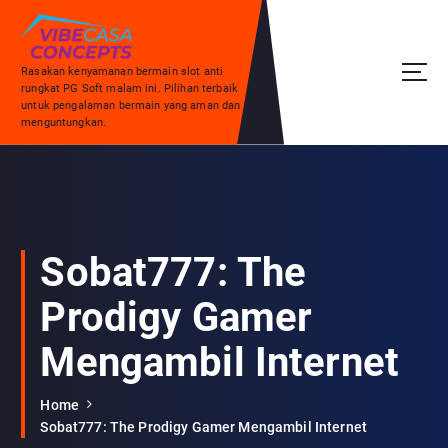
S
k
i
Rasakan kenyamanan bermain slot anti
p
rungkat PG Soft malam ini. Pilihan terbaik
t
untuk pengalaman bermain yang aman dan
o
menguntungkan.
c
o
n
t
e
n
Sobat777: The
t
Prodigy Gamer
Mengambil Internet
Home
Sobat777: The Prodigy Gamer Mengambil Internet