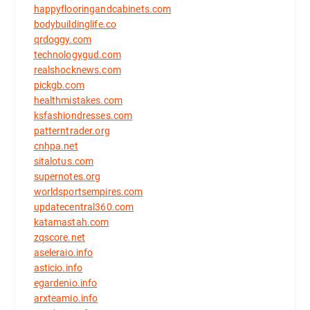
happyflooringandcabinets.com
bodybuildinglife.co
qrdoggy.com
technologygud.com
realshocknews.com
pickgb.com
healthmistakes.com
ksfashiondresses.com
patterntrader.org
cnhpa.net
sitalotus.com
supernotes.org
worldsportsempires.com
updatecentral360.com
katamastah.com
zqscore.net
aseleraio.info
asticio.info
egardenio.info
arxteamio.info