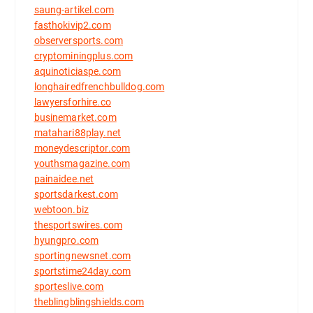
saung-artikel.com
fasthokivip2.com
observersports.com
cryptominingplus.com
aquinoticiaspe.com
longhairedfrenchbulldog.com
lawyersforhire.co
businemarket.com
matahari88play.net
moneydescriptor.com
youthsmagazine.com
painaidee.net
sportsdarkest.com
webtoon.biz
thesportswires.com
hyungpro.com
sportingnewsnet.com
sportstime24day.com
sporteslive.com
theblingblingshields.com