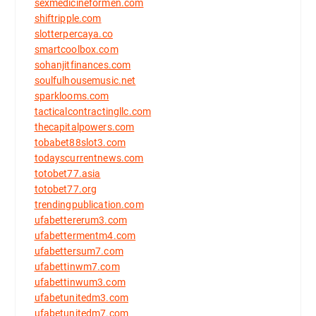
sexmedicineformen.com
shiftripple.com
slotterpercaya.co
smartcoolbox.com
sohanjitfinances.com
soulfulhousemusic.net
sparklooms.com
tacticalcontractingllc.com
thecapitalpowers.com
tobabet88slot3.com
todayscurrentnews.com
totobet77.asia
totobet77.org
trendingpublication.com
ufabettererum3.com
ufabettermentm4.com
ufabettersum7.com
ufabettinwm7.com
ufabettinwum3.com
ufabetunitedm3.com
ufabetunitedm7.com