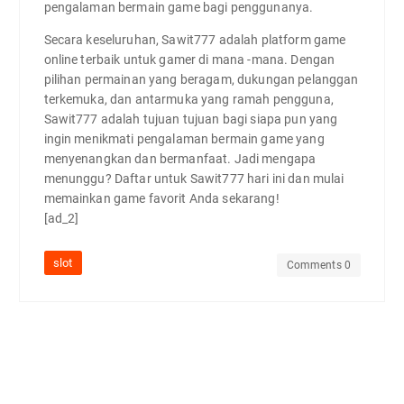
pengalaman bermain game bagi penggunanya.
Secara keseluruhan, Sawit777 adalah platform game
online terbaik untuk gamer di mana -mana. Dengan
pilihan permainan yang beragam, dukungan pelanggan
terkemuka, dan antarmuka yang ramah pengguna,
Sawit777 adalah tujuan tujuan bagi siapa pun yang
ingin menikmati pengalaman bermain game yang
menyenangkan dan bermanfaat. Jadi mengapa
menunggu? Daftar untuk Sawit777 hari ini dan mulai
memainkan game favorit Anda sekarang!
[ad_2]
slot
Comments 0