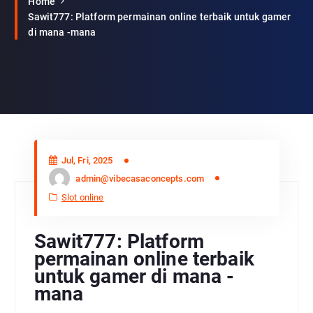
Home
Sawit777: Platform permainan online terbaik untuk gamer
di mana -mana
Jul, Fri, 2025
admin@vibecasaconcepts.com
Slot online
Sawit777: Platform
permainan online terbaik
untuk gamer di mana -
mana