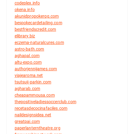
codeplex.info
okena.info
akunidpropokerqq.com
bespokecardetailing.com
bestfriendscredit.com
elibrary.biz
eczema-naturalcures.com
astro-bath.com
aghapal.com
altu-expo.com
authorjennijames.com
viajearoma.net
tsutsuji-parkin.com
agharab.com
cheapammousa.com
thepositiveladiessoccerclub.com
recetasdecocinafaciles.com
naildesignsidea.net
greatpai.com
paperlanterntheatre.org