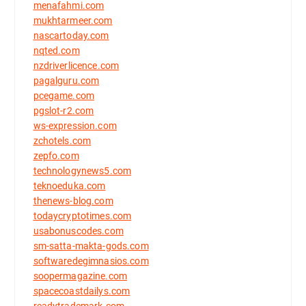
menafahmi.com
mukhtarmeer.com
nascartoday.com
nqted.com
nzdriverlicence.com
pagalguru.com
pcegame.com
pgslot-r2.com
ws-expression.com
zchotels.com
zepfo.com
technologynews5.com
teknoeduka.com
thenews-blog.com
todaycryptotimes.com
usabonuscodes.com
sm-satta-makta-gods.com
softwaredegimnasios.com
soopermagazine.com
spacecoastdailys.com