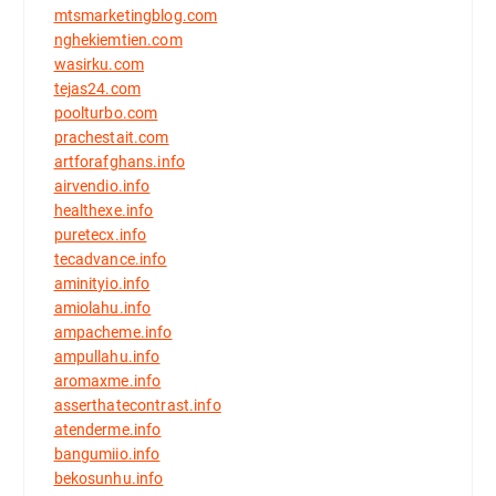
mtsmarketingblog.com
nghekiemtien.com
wasirku.com
tejas24.com
poolturbo.com
prachestait.com
artforafghans.info
airvendio.info
healthexe.info
puretecx.info
tecadvance.info
aminityio.info
amiolahu.info
ampacheme.info
ampullahu.info
aromaxme.info
asserthatecontrast.info
atenderme.info
bangumiio.info
bekosunhu.info