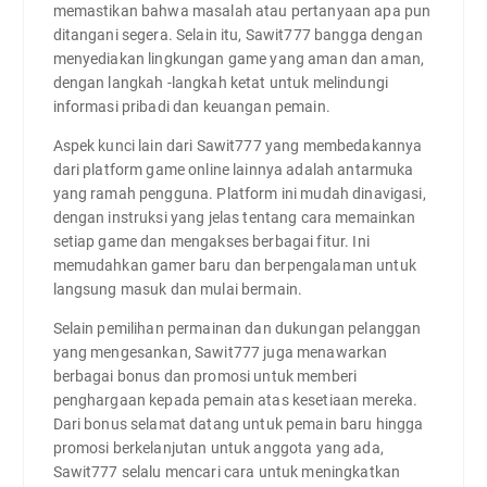
memastikan bahwa masalah atau pertanyaan apa pun
ditangani segera. Selain itu, Sawit777 bangga dengan
menyediakan lingkungan game yang aman dan aman,
dengan langkah -langkah ketat untuk melindungi
informasi pribadi dan keuangan pemain.
Aspek kunci lain dari Sawit777 yang membedakannya
dari platform game online lainnya adalah antarmuka
yang ramah pengguna. Platform ini mudah dinavigasi,
dengan instruksi yang jelas tentang cara memainkan
setiap game dan mengakses berbagai fitur. Ini
memudahkan gamer baru dan berpengalaman untuk
langsung masuk dan mulai bermain.
Selain pemilihan permainan dan dukungan pelanggan
yang mengesankan, Sawit777 juga menawarkan
berbagai bonus dan promosi untuk memberi
penghargaan kepada pemain atas kesetiaan mereka.
Dari bonus selamat datang untuk pemain baru hingga
promosi berkelanjutan untuk anggota yang ada,
Sawit777 selalu mencari cara untuk meningkatkan