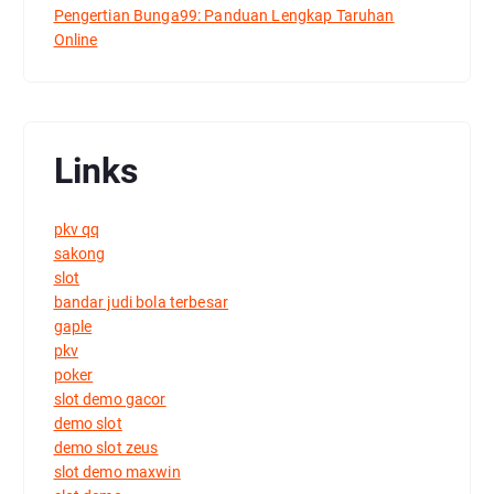
Pengertian Bunga99: Panduan Lengkap Taruhan
Online
Links
pkv qq
sakong
slot
bandar judi bola terbesar
gaple
pkv
poker
slot demo gacor
demo slot
demo slot zeus
slot demo maxwin