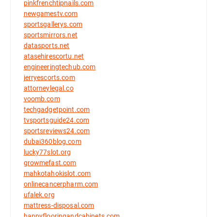
pinkfrenchtipnails.com
newgamestv.com
sportsgallerys.com
sportsmirrors.net
datasports.net
atasehirescortu.net
engineeringtechub.com
jerryescorts.com
attorneylegal.co
voomb.com
techgadgetpoint.com
tvsportsguide24.com
sportsreviews24.com
dubai360blog.com
lucky77slot.org
growmefast.com
mahkotahokislot.com
onlinecancerpharm.com
ufalek.org
mattress-disposal.com
happyflooringandcabinets.com