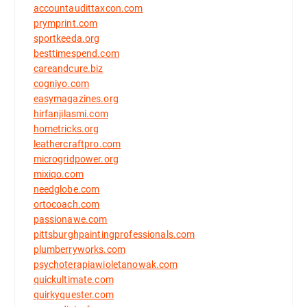
accountaudittaxcon.com
prymprint.com
sportkeeda.org
besttimespend.com
careandcure.biz
cogniyo.com
easymagazines.org
hirfanjilasmi.com
hometricks.org
leathercraftpro.com
microgridpower.org
mixiqo.com
needglobe.com
ortocoach.com
passionawe.com
pittsburghpaintingprofessionals.com
plumberryworks.com
psychoterapiawioletanowak.com
quickultimate.com
quirkyquester.com