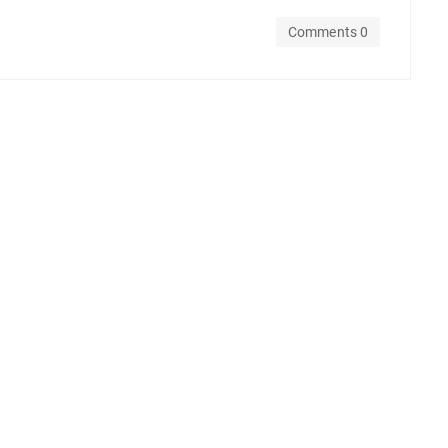
Comments 0