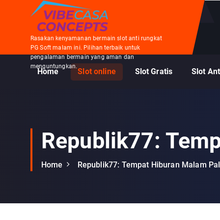
S
k
i
Rasakan kenyamanan bermain slot anti rungkat
p
PG Soft malam ini. Pilihan terbaik untuk
t
pengalaman bermain yang aman dan
o
menguntungkan.
Home
Slot online
Slot Gratis
Slot An
c
o
n
t
e
Republik77: Temp
n
t
Home
Republik77: Tempat Hiburan Malam Pali