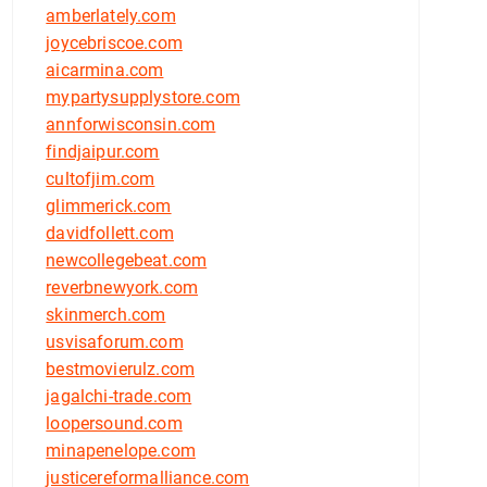
amberlately.com
joycebriscoe.com
aicarmina.com
mypartysupplystore.com
annforwisconsin.com
findjaipur.com
cultofjim.com
glimmerick.com
davidfollett.com
newcollegebeat.com
reverbnewyork.com
skinmerch.com
usvisaforum.com
bestmovierulz.com
jagalchi-trade.com
loopersound.com
minapenelope.com
justicereformalliance.com