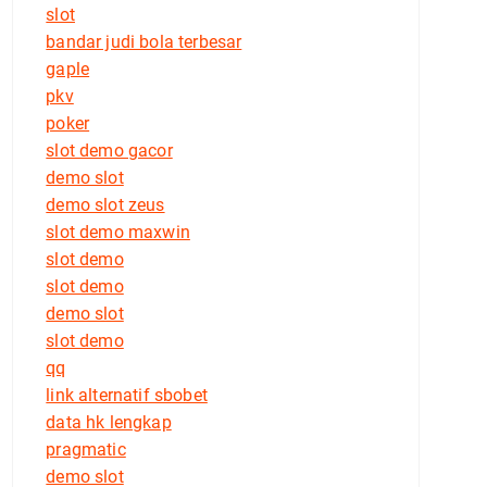
slot
bandar judi bola terbesar
gaple
pkv
poker
slot demo gacor
demo slot
demo slot zeus
slot demo maxwin
slot demo
slot demo
demo slot
slot demo
qq
link alternatif sbobet
data hk lengkap
pragmatic
demo slot