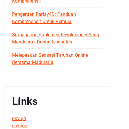
Komprehensif
Pengertian Parlay4D: Panduan
Komprehensif Untuk Pemula
Surgagacor: Suplemen Revolusioner Yang
Mendobrak Dunia Kesehatan
Melepaskan Sensasi Taruhan Online
Bersama Madura88
Links
pkv qq
sakong