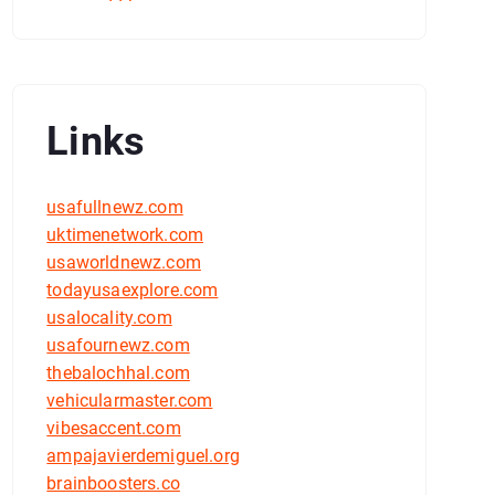
Links
usafullnewz.com
uktimenetwork.com
usaworldnewz.com
todayusaexplore.com
usalocality.com
usafournewz.com
thebalochhal.com
vehicularmaster.com
vibesaccent.com
ampajavierdemiguel.org
brainboosters.co