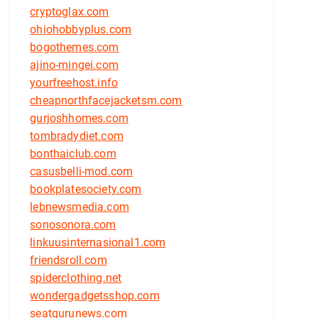
cryptoglax.com
ohiohobbyplus.com
bogothemes.com
ajino-mingei.com
yourfreehost.info
cheapnorthfacejacketsm.com
gurjoshhomes.com
tombradydiet.com
bonthaiclub.com
casusbelli-mod.com
bookplatesociety.com
lebnewsmedia.com
sonosonora.com
linkuusinternasional1.com
friendsroll.com
spiderclothing.net
wondergadgetsshop.com
seatgurunews.com