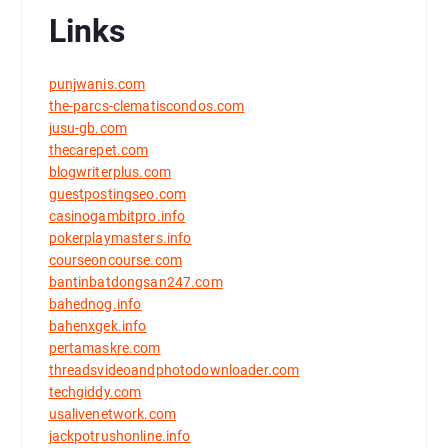
Links
punjwanis.com
the-parcs-clematiscondos.com
jusu-gb.com
thecarepet.com
blogwriterplus.com
guestpostingseo.com
casinogambitpro.info
pokerplaymasters.info
courseoncourse.com
bantinbatdongsan247.com
bahednog.info
bahenxgek.info
pertamaskre.com
threadsvideoandphotodownloader.com
techgiddy.com
usalivenetwork.com
jackpotrushonline.info