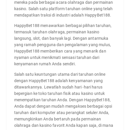
mereka pada berbagai acara olahraga dan permainan
kasino. Salah satu platform taruhan online yang telah
mendapatkan traksi di industri adalah HappyBet188.
HappyBet188 menawarkan berbagai pilihan taruhan,
termasuk taruhan olahraga, permainan kasino
langsung, slot, dan banyak lagi. Dengan antarmuka
yang ramah pengguna dan pengalaman yang mulus,
HappyBet188 memberikan cara yang menarik dan
nyaman untuk menikmati sensasi taruhan dari
kenyamanan rumah Anda sendiri.
Salah satu keuntungan utama dari taruhan online
dengan HappyBet188 adalah kenyamanan yang
ditawarkannya. Lewatlah sudah hari -hari harus
bepergian ke toko taruhan fisik atau kasino untuk
menempatkan taruhan Anda. Dengan HappyBet188,
Anda dapat dengan mudah mengakses berbagai opsi
taruhan dari komputer atau perangkat seluler Anda,
memungkinkan Anda bertaruh pada permainan
olahraga dan kasino favorit Anda kapan saja, di mana