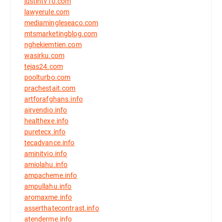
justintv10.com
lawyerule.com
mediamingleseaco.com
mtsmarketingblog.com
nghekiemtien.com
wasirku.com
tejas24.com
poolturbo.com
prachestait.com
artforafghans.info
airvendio.info
healthexe.info
puretecx.info
tecadvance.info
aminityio.info
amiolahu.info
ampacheme.info
ampullahu.info
aromaxme.info
asserthatecontrast.info
atenderme.info