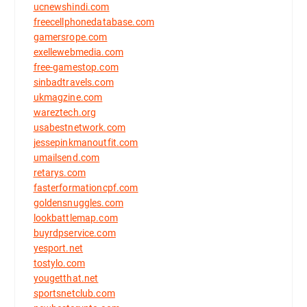
ucnewshindi.com
freecellphonedatabase.com
gamersrope.com
exellewebmedia.com
free-gamestop.com
sinbadtravels.com
ukmagzine.com
wareztech.org
usabestnetwork.com
jessepinkmanoutfit.com
umailsend.com
retarys.com
fasterformationcpf.com
goldensnuggles.com
lookbattlemap.com
buyrdpservice.com
yesport.net
tostylo.com
yougetthat.net
sportsnetclub.com