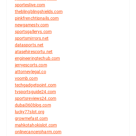
sporteslive.com
theblingblingshields.com
pinkfrenchtipnails.com
newgamestv.com
sportsgallerys.com
sportsmirrors.net
datasports.net
atasehirescortu.net
engineeringtechub.com
jerryescorts.com
attorneylegal.co
voomb.com
techgadgetpoint.com
tvsportsguide24.com
sportsreviews24.com
dubai360blog.com
lucky77slot.org
growmefast.com
mahkotahokislot.com
onlinecancerpharm.com