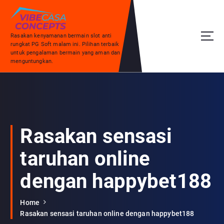
S
k
i
Rasakan kenyamanan bermain slot anti
p
rungkat PG Soft malam ini. Pilihan terbaik
t
untuk pengalaman bermain yang aman dan
o
menguntungkan.
c
o
n
t
e
n
Rasakan sensasi
t
taruhan online
dengan happybet188
Home
Rasakan sensasi taruhan online dengan happybet188