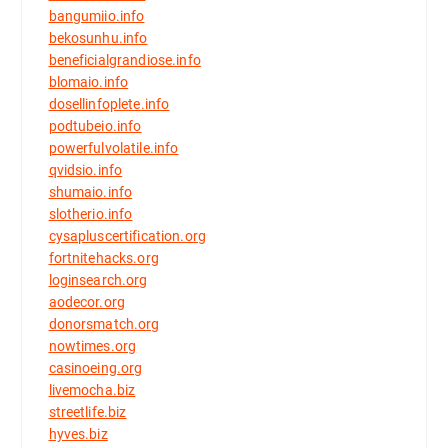
bangumiio.info
bekosunhu.info
beneficialgrandiose.info
blomaio.info
dosellinfoplete.info
podtubeio.info
powerfulvolatile.info
qvidsio.info
shumaio.info
slotherio.info
cysapluscertification.org
fortnitehacks.org
loginsearch.org
aodecor.org
donorsmatch.org
nowtimes.org
casinoeing.org
livemocha.biz
streetlife.biz
hyves.biz