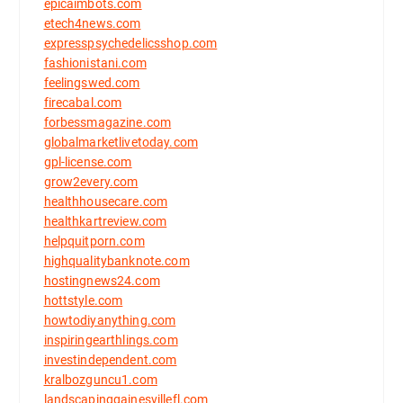
epicaimbots.com
etech4news.com
expresspsychedelicsshop.com
fashionistani.com
feelingswed.com
firecabal.com
forbessmagazine.com
globalmarketlivetoday.com
gpl-license.com
grow2every.com
healthhousecare.com
healthkartreview.com
helpquitporn.com
highqualitybanknote.com
hostingnews24.com
hottstyle.com
howtodiyanything.com
inspiringearthlings.com
investindependent.com
kralbozguncu1.com
landscapinggainesvillefl.com