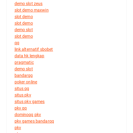
demo slot zeus
slot demo maxwin
slot demo
slot demo
demo slot
slot demo
qq
link alternatif sbobet
data hk lengkap
pragmatic
demo slot
bandarqq
poker online
situs qq
situs pkv
situs pkv games
pkv qq
dominoqq pkv
pkv games bandarqq
pkv