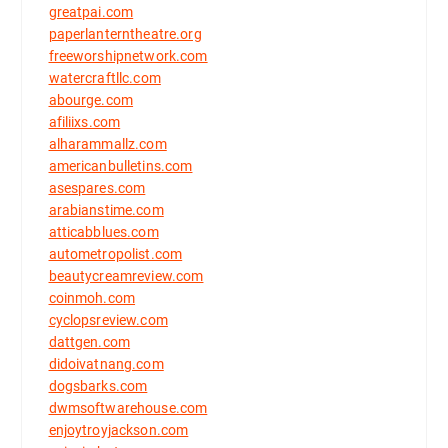
greatpai.com
paperlanterntheatre.org
freeworshipnetwork.com
watercraftllc.com
abourge.com
afiliixs.com
alharammallz.com
americanbulletins.com
asespares.com
arabianstime.com
atticabblues.com
autometropolist.com
beautycreamreview.com
coinmoh.com
cyclopsreview.com
dattgen.com
didoivatnang.com
dogsbarks.com
dwmsoftwarehouse.com
enjoytroyjackson.com