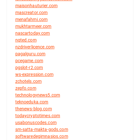
maisonhauturier.com
mascreator.com
menafahmi.com
mukhtarmeer.com
nascartoday.com
nqted.com
nzdriverlicence.com
pagalguru.com
pcegame.com
pgslot-r2.com
ws-expression.com
zchotels.com
zepfo.com
technologynews5.com
teknoeduka.com
thenews-blog.com
todaycryptotimes.com
usabonuscodes.com
sm-satta-makta-gods.com
softwaredegimnasios.com