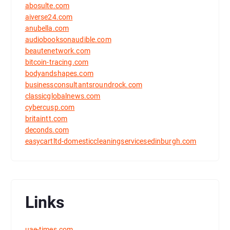
abosulte.com
aiverse24.com
anubella.com
audiobooksonaudible.com
beautenetwork.com
bitcoin-tracing.com
bodyandshapes.com
businessconsultantsroundrock.com
classicglobalnews.com
cybercusp.com
britaintt.com
deconds.com
easycartltd-domesticcleaningservicesedinburgh.com
Links
uae-times.com