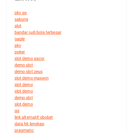
pkv qq
sakong
slot
bandar judi bola terbesar
gaple
pkv
poker
slot demo gacor
demo slot
demo slot zeus
slot demo maxwin
slot demo
slot demo
demo slot
slot demo
qq
link alternatif sbobet
data hk lengkap
pragmatic