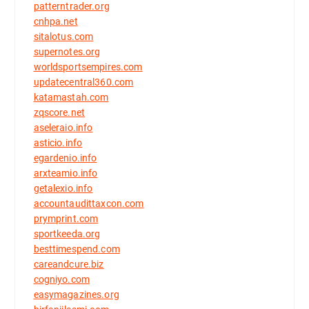
patterntrader.org
cnhpa.net
sitalotus.com
supernotes.org
worldsportsempires.com
updatecentral360.com
katamastah.com
zqscore.net
aseleraio.info
asticio.info
egardenio.info
arxteamio.info
getalexio.info
accountaudittaxcon.com
prymprint.com
sportkeeda.org
besttimespend.com
careandcure.biz
cogniyo.com
easymagazines.org