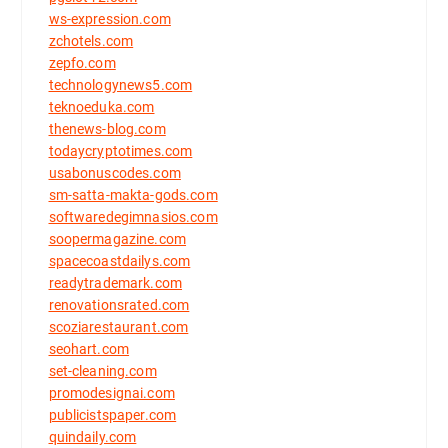
ws-expression.com
zchotels.com
zepfo.com
technologynews5.com
teknoeduka.com
thenews-blog.com
todaycryptotimes.com
usabonuscodes.com
sm-satta-makta-gods.com
softwaredegimnasios.com
soopermagazine.com
spacecoastdailys.com
readytrademark.com
renovationsrated.com
scoziarestaurant.com
seohart.com
set-cleaning.com
promodesignai.com
publicistspaper.com
quindaily.com