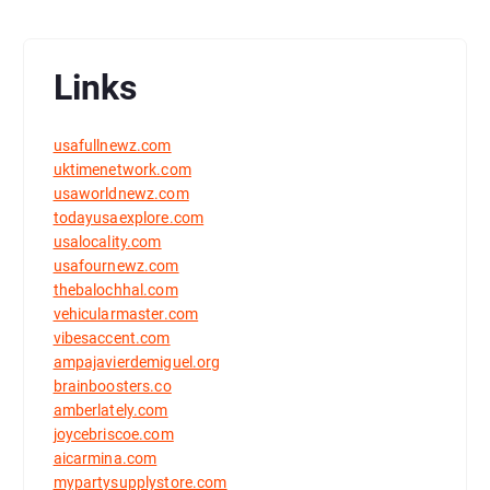
Links
usafullnewz.com
uktimenetwork.com
usaworldnewz.com
todayusaexplore.com
usalocality.com
usafournewz.com
thebalochhal.com
vehicularmaster.com
vibesaccent.com
ampajavierdemiguel.org
brainboosters.co
amberlately.com
joycebriscoe.com
aicarmina.com
mypartysupplystore.com