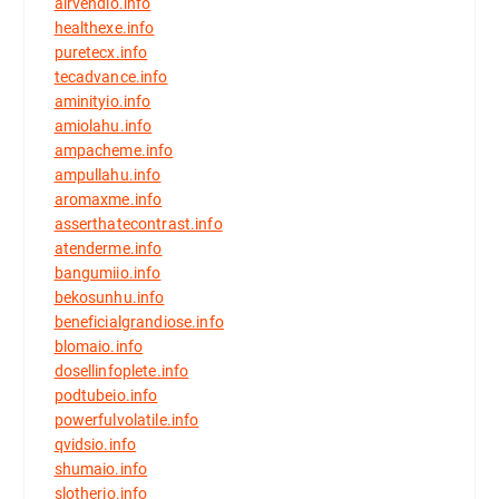
airvendio.info
healthexe.info
puretecx.info
tecadvance.info
aminityio.info
amiolahu.info
ampacheme.info
ampullahu.info
aromaxme.info
asserthatecontrast.info
atenderme.info
bangumiio.info
bekosunhu.info
beneficialgrandiose.info
blomaio.info
dosellinfoplete.info
podtubeio.info
powerfulvolatile.info
qvidsio.info
shumaio.info
slotherio.info