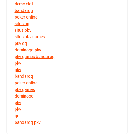
demo slot
bandarqq
poker online
situs qq
situs pkv
situs pkv games
pkv qq
dominoqq pkv
pkv games bandarqq
pkv
pkv
bandarqq
poker online
pkv games
dominoqq
pkv
pkv
qq
bandarqq pkv