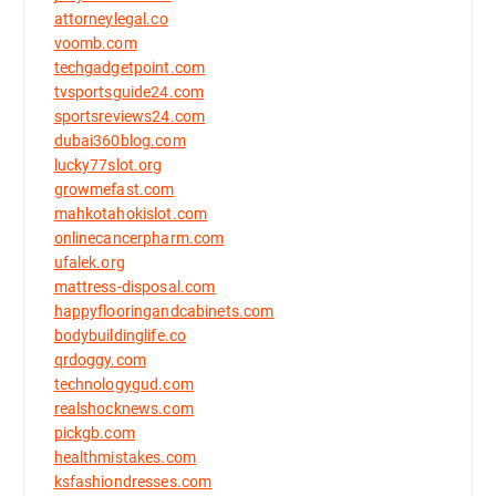
attorneylegal.co
voomb.com
techgadgetpoint.com
tvsportsguide24.com
sportsreviews24.com
dubai360blog.com
lucky77slot.org
growmefast.com
mahkotahokislot.com
onlinecancerpharm.com
ufalek.org
mattress-disposal.com
happyflooringandcabinets.com
bodybuildinglife.co
qrdoggy.com
technologygud.com
realshocknews.com
pickgb.com
healthmistakes.com
ksfashiondresses.com