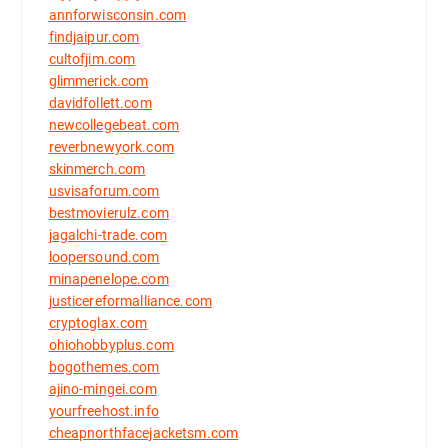
annforwisconsin.com
findjaipur.com
cultofjim.com
glimmerick.com
davidfollett.com
newcollegebeat.com
reverbnewyork.com
skinmerch.com
usvisaforum.com
bestmovierulz.com
jagalchi-trade.com
loopersound.com
minapenelope.com
justicereformalliance.com
cryptoglax.com
ohiohobbyplus.com
bogothemes.com
ajino-mingei.com
yourfreehost.info
cheapnorthfacejacketsm.com