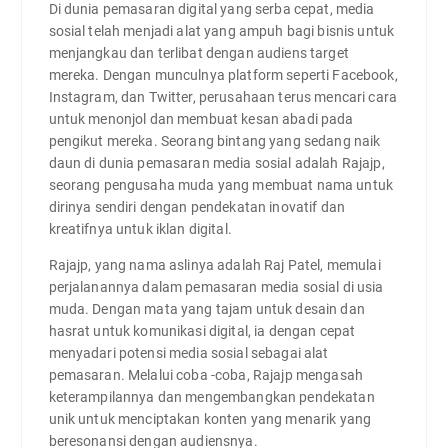
Di dunia pemasaran digital yang serba cepat, media
sosial telah menjadi alat yang ampuh bagi bisnis untuk
menjangkau dan terlibat dengan audiens target
mereka. Dengan munculnya platform seperti Facebook,
Instagram, dan Twitter, perusahaan terus mencari cara
untuk menonjol dan membuat kesan abadi pada
pengikut mereka. Seorang bintang yang sedang naik
daun di dunia pemasaran media sosial adalah Rajajp,
seorang pengusaha muda yang membuat nama untuk
dirinya sendiri dengan pendekatan inovatif dan
kreatifnya untuk iklan digital.
Rajajp, yang nama aslinya adalah Raj Patel, memulai
perjalanannya dalam pemasaran media sosial di usia
muda. Dengan mata yang tajam untuk desain dan
hasrat untuk komunikasi digital, ia dengan cepat
menyadari potensi media sosial sebagai alat
pemasaran. Melalui coba -coba, Rajajp mengasah
keterampilannya dan mengembangkan pendekatan
unik untuk menciptakan konten yang menarik yang
beresonansi dengan audiensnya.