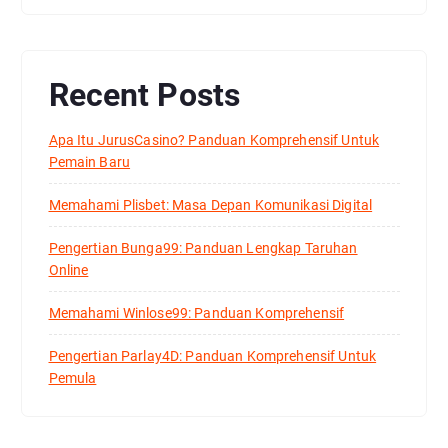
Recent Posts
Apa Itu JurusCasino? Panduan Komprehensif Untuk
Pemain Baru
Memahami Plisbet: Masa Depan Komunikasi Digital
Pengertian Bunga99: Panduan Lengkap Taruhan
Online
Memahami Winlose99: Panduan Komprehensif
Pengertian Parlay4D: Panduan Komprehensif Untuk
Pemula