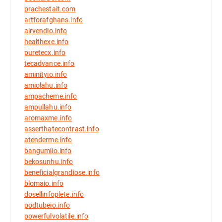
prachestait.com
artforafghans.info
airvendio.info
healthexe.info
puretecx.info
tecadvance.info
aminityio.info
amiolahu.info
ampacheme.info
ampullahu.info
aromaxme.info
asserthatecontrast.info
atenderme.info
bangumiio.info
bekosunhu.info
beneficialgrandiose.info
blomaio.info
dosellinfoplete.info
podtubeio.info
powerfulvolatile.info