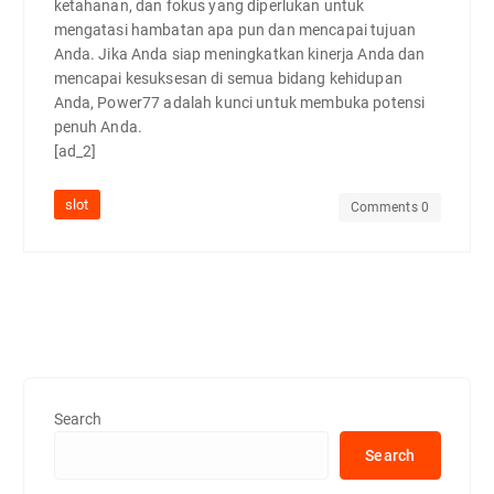
ketahanan, dan fokus yang diperlukan untuk
mengatasi hambatan apa pun dan mencapai tujuan
Anda. Jika Anda siap meningkatkan kinerja Anda dan
mencapai kesuksesan di semua bidang kehidupan
Anda, Power77 adalah kunci untuk membuka potensi
penuh Anda.
[ad_2]
slot
Comments 0
Search
Search