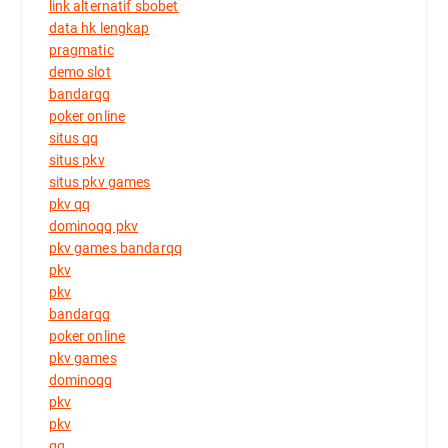
link alternatif sbobet
data hk lengkap
pragmatic
demo slot
bandarqq
poker online
situs qq
situs pkv
situs pkv games
pkv qq
dominoqq pkv
pkv games bandarqq
pkv
pkv
bandarqq
poker online
pkv games
dominoqq
pkv
pkv
qq