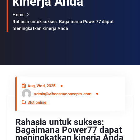
kinerja Anda
Home
Rahasia untuk sukses: Bagaimana Power77 dapat
meningkatkan kinerja Anda
Aug, Wed, 2025
admin@vibecasaconcepts.com
Slot online
Rahasia untuk sukses:
Bagaimana Power77 dapat
meningkatkan kinerja Anda