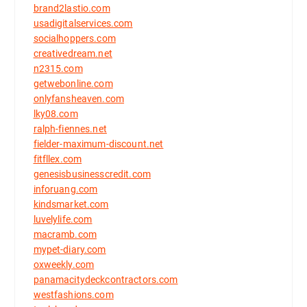
brand2lastio.com
usadigitalservices.com
socialhoppers.com
creativedream.net
n2315.com
getwebonline.com
onlyfansheaven.com
lky08.com
ralph-fiennes.net
fielder-maximum-discount.net
fitfllex.com
genesisbusinesscredit.com
inforuang.com
kindsmarket.com
luvelylife.com
macramb.com
mypet-diary.com
oxweekly.com
panamacitydeckcontractors.com
westfashions.com