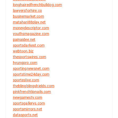
longhairedfrenchbulldog.com
lawyersforhire.co
businemarket.com
matahari88play.net
moneydescriptor.com
youthsmagazine.com
painaidee.net
sportsdarkest.com
webtoon.biz
thesportswires.com
hyungpro.com
sportingnewsnet.com
sportstime24day.com
sporteslive.com
theblingblingshields.com
pinkfrenchtipnails.com
newgamestv.com
sportsgallerys.com
sportsmirrors.net
datasports.net