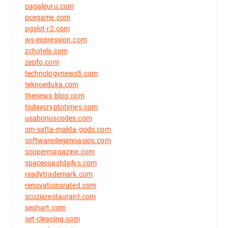
pagalguru.com
pcegame.com
pgslot-r2.com
ws-expression.com
zchotels.com
zepfo.com
technologynews5.com
teknoeduka.com
thenews-blog.com
todaycryptotimes.com
usabonuscodes.com
sm-satta-makta-gods.com
softwaredegimnasios.com
soopermagazine.com
spacecoastdailys.com
readytrademark.com
renovationsrated.com
scoziarestaurant.com
seohart.com
set-cleaning.com