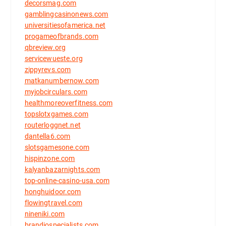
decorsmag.com
gamblingcasinonews.com
universitiesofamerica.net
progameofbrands.com
qbreview.org
servicewueste.org
zippyrevs.com
matkanumbernow.com
myjobcirculars.com
healthmoreoverfitness.com
topslotxgames.com
routerloggnet.net
dantella6.com
slotsgamesone.com
hispinzone.com
kalyanbazarnights.com
top-online-casino-usa.com
honghuidoor.com
flowingtravel.com
nineniki.com
brandiospecialists.com