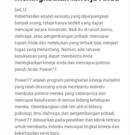
[ad_1]
Keberhasilan adalah sesuatu yang diperjuangkan
banyak orang, tetapi hanya sedikit yang dapat
mencapai secara konsisten. Baik itu di ranah bisnis,
olahraga, atau pengembangan pribadi, mencapai
tujuan Anda dan melakukan yang terbaik bisa menjadi
tugas yang menantang. Namun, ada rahasia
kesuksesan yang dapat membantu Anda
meningkatkan kinerja Anda dan mencapai potensi
penuh Anda: Power77.
Power77 adalah program peningkatan kinerja mutakhir
yang telah dirancang untuk membantu individu
membuka potensi mereka yang sebenarnya dan
mencapai kesuksesan di semua bidang kehidupan
mereka. Dikembangkan oleh tim ahli di bidang
psikologi, ilmu olahraga, dan pengembangan pribadi,
Power77 didasarkan pada penelitian dan teknik terbaru
untuk membantu individu mencapai tingkat kinerja dan
keberhasilan yang baru.