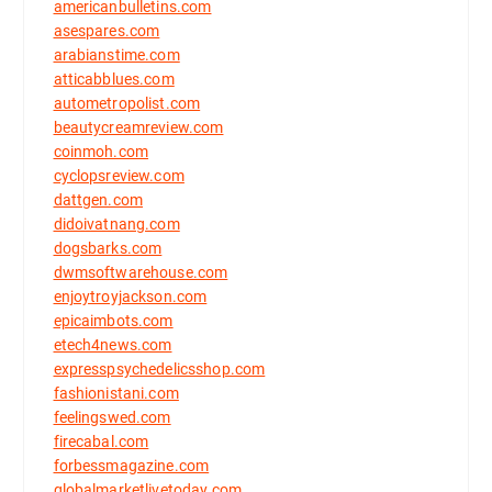
americanbulletins.com
asespares.com
arabianstime.com
atticabblues.com
autometropolist.com
beautycreamreview.com
coinmoh.com
cyclopsreview.com
dattgen.com
didoivatnang.com
dogsbarks.com
dwmsoftwarehouse.com
enjoytroyjackson.com
epicaimbots.com
etech4news.com
expresspsychedelicsshop.com
fashionistani.com
feelingswed.com
firecabal.com
forbessmagazine.com
globalmarketlivetoday.com