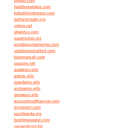
pickgb.com
healthmistakes.com
ksfashiondresses.com
patterntrader.org
cnhpa.net
sitalotus.com
supernotes.org
worldsportsempires.com
updatecentral360.com
katamastah.com
zqscore.net
aseleraio.info
asticio.info
egardenio.info
arxteamio.info
getalexio.info
accountaudittaxcon.com
prymprint.com
sportkeeda.org
besttimespend.com
careandcure.biz