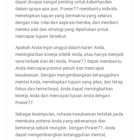
dapat dicapai sangat penting untuk keberhasilan
dalam upaya apa pun. Power77 membantu individu
menetapkan tujuan yang bermakna yang selaras
dengan nilai -nilai dan aspirasi mereka, dan memberi
mereka alat dan strategi yang diperlukan untuk
mencapai tujuan tersebut.
Apakah Anda ingin unggul dalam karier Anda,
meningkatkan kinerja atletik Anda, atau hanya menjadi
versi terbaik dari diri Anda, Power77 dapat membantu
Anda mencapai potensi penuh dan mencapai
kesuksesan. Dengan mengembangkan ketangguhan
mental Anda, menetapkan tujuan yang jelas, dan tetap
fokus dan termotivasi, Anda dapat meningkatkan
kinerja Anda dan mencapai tujuan Anda dengan
Power77.
Sebagai kesimpulan, rahasia kesuksesan terletak pada
membuka potensi Anda yang sebenarnya dan
berkinerja sebaik mungkin. Dengan Power77, Anda
dapat mengembangkan ketangguhan mental,