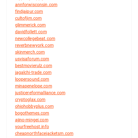
annforwisconsin.com
findjaipur.com
cultofjim.com
glimmerick.com
davidfollett.com
newcollegebeat.com
reverbnewyork.com
skinmerch.com
usvisaforum.com
bestmovierulz.com
jagalchi-trade.com
loopersound.com
minapenelope.com
justicereformalliance.com
cryptoglax.com
ohiohobbyplus.com
bogothemes.com
ajino-mingei.com
yourfreehost.info
cheapnorthfacejacketsm.com