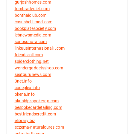
gurjoshhomes.com
tombradydiet.com
bonthaiclub.com
casusbelli-mod.com
bookplatesociety.com
lebnewsmedia.com
sonosonora.com
linkuusinternasional1.com
friendsroll.com
spiderclothing.net
wondergadgetsshop.com
seatgurunews.com
3net.info
codeplex.info
okena.info
akunidpropokerqq.com
bespokecardetailing.com
bestfriendscredit.com
elibrary.biz
eczema-naturalcures.com
astro-bath.com