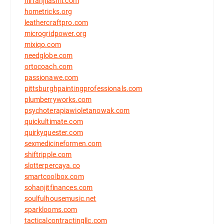
hirfanjilasmi.com
hometricks.org
leathercraftpro.com
microgridpower.org
mixiqo.com
needglobe.com
ortocoach.com
passionawe.com
pittsburghpaintingprofessionals.com
plumberryworks.com
psychoterapiawioletanowak.com
quickultimate.com
quirkyquester.com
sexmedicineformen.com
shiftripple.com
slotterpercaya.co
smartcoolbox.com
sohanjitfinances.com
soulfulhousemusic.net
sparklooms.com
tacticalcontractingllc.com