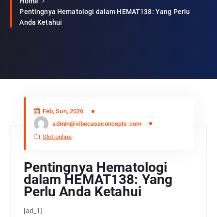
Home
Pentingnya Hematologi dalam HEMAT138: Yang Perlu
Anda Ketahui
Feb, Sun, 2026
admin@vibecasaconcepts.com
Slot online
Pentingnya Hematologi
dalam HEMAT138: Yang
Perlu Anda Ketahui
[ad_1]