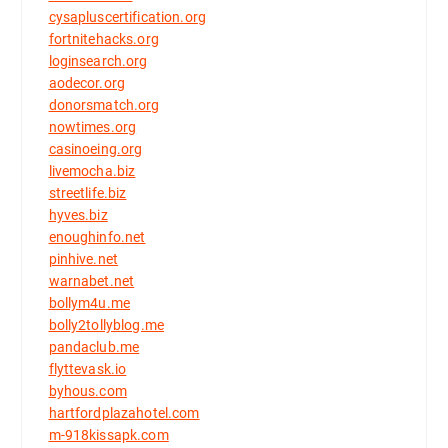
cysapluscertification.org
fortnitehacks.org
loginsearch.org
aodecor.org
donorsmatch.org
nowtimes.org
casinoeing.org
livemocha.biz
streetlife.biz
hyves.biz
enoughinfo.net
pinhive.net
warnabet.net
bollym4u.me
bolly2tollyblog.me
pandaclub.me
flyttevask.io
byhous.com
hartfordplazahotel.com
m-918kissapk.com