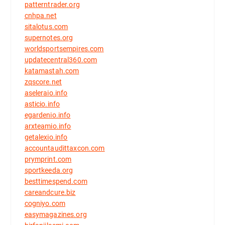
patterntrader.org
cnhpa.net
sitalotus.com
supernotes.org
worldsportsempires.com
updatecentral360.com
katamastah.com
zqscore.net
aseleraio.info
asticio.info
egardenio.info
arxteamio.info
getalexio.info
accountaudittaxcon.com
prymprint.com
sportkeeda.org
besttimespend.com
careandcure.biz
cogniyo.com
easymagazines.org