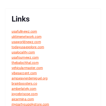
Links
usafullnewz.com
uktimenetwork.com
usaworldnewz.com
todayusaexplore.com
usalocality.com
usafournewz.com
thebalochhal.com
vehicularmaster.com
vibesaccent.com
ampajavierdemiguel.org
brainboosters.co
amberlately.com
joycebriscoe.com
aicarmina.com
mypartysupplystore.com