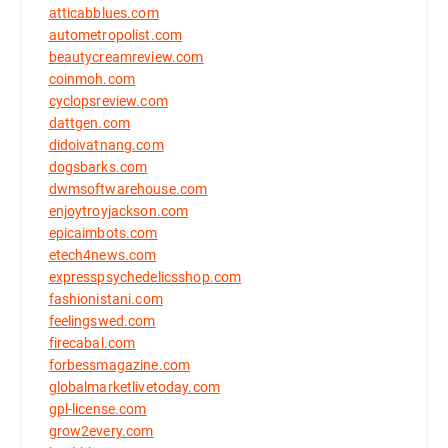
atticabblues.com
autometropolist.com
beautycreamreview.com
coinmoh.com
cyclopsreview.com
dattgen.com
didoivatnang.com
dogsbarks.com
dwmsoftwarehouse.com
enjoytroyjackson.com
epicaimbots.com
etech4news.com
expresspsychedelicsshop.com
fashionistani.com
feelingswed.com
firecabal.com
forbessmagazine.com
globalmarketlivetoday.com
gpl-license.com
grow2every.com