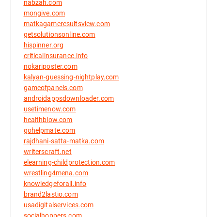
nabzah.com
mongive.com
matkagameresultsview.com
getsolutionsonline.com
hispinner.org
criticalinsurance.info
nokariposter.com
kalyan-guessing-nightplay.com
gameofpanels.com
androidappsdownloader.com
usetimenow.com
healthblow.com
gohelpmate.com
rajdhani-satta-matka.com
writerscraft.net
elearning-childprotection.com
wrestling4mena.com
knowledgeforall.info
brand2lastio.com
usadigitalservices.com
socialhoppers.com