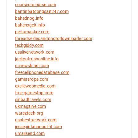
courseoncourse.com
bantinbatdongsan247.com
bahednog.info
bahenxgek.info
pertamaskre.com
threadsvideoandphotodownloader.com
techgiddy.com
usalivenetwork.com
jackpotrushonline.info
ucnewshindi.com
freecellphonedatabase.com
gamersrope.com
exellewebmedia.com
free-gamestop.com
sinbadtravels.com
ukmagzine.com
wareztech.org
usabestnetwork.com
jessepinkmanoutfit.com
umailsend.com