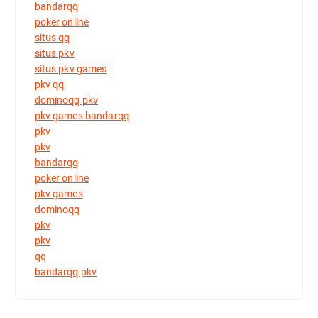
bandarqq
poker online
situs qq
situs pkv
situs pkv games
pkv qq
dominoqq pkv
pkv games bandarqq
pkv
pkv
bandarqq
poker online
pkv games
dominoqq
pkv
pkv
qq
bandarqq pkv