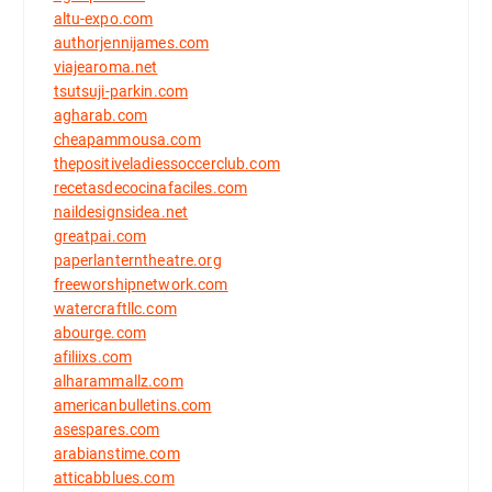
altu-expo.com
authorjennijames.com
viajearoma.net
tsutsuji-parkin.com
agharab.com
cheapammousa.com
thepositiveladiessoccerclub.com
recetasdecocinafaciles.com
naildesignsidea.net
greatpai.com
paperlanterntheatre.org
freeworshipnetwork.com
watercraftllc.com
abourge.com
afiliixs.com
alharammallz.com
americanbulletins.com
asespares.com
arabianstime.com
atticabblues.com