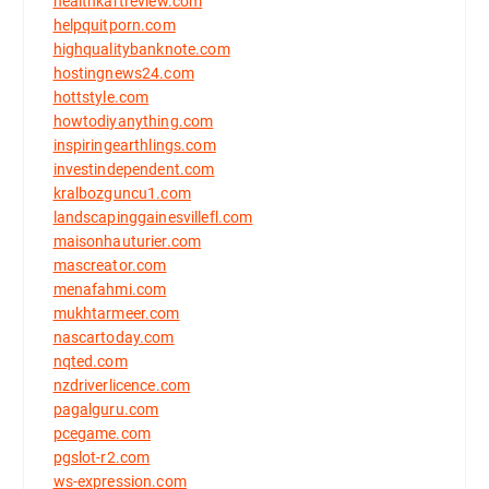
healthkartreview.com
helpquitporn.com
highqualitybanknote.com
hostingnews24.com
hottstyle.com
howtodiyanything.com
inspiringearthlings.com
investindependent.com
kralbozguncu1.com
landscapinggainesvillefl.com
maisonhauturier.com
mascreator.com
menafahmi.com
mukhtarmeer.com
nascartoday.com
nqted.com
nzdriverlicence.com
pagalguru.com
pcegame.com
pgslot-r2.com
ws-expression.com