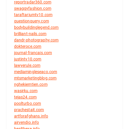
reportradar360.com
swaggyfashion.com
taraftariumtv10.com
questionquery.com
bodybuildinglegend.com
brilliant-nails.com
dandr-photography.com
dokteroce.com
journal-francais.com
justintv10.com
lawyerule.com
mediamingleseaco.com
mtsmarketingblog.com
nghekiemtien.com
wasirku.com
tejas24.com
poolturbo.com
prachestait.com
artforafghans.info
airvendio.info
healthexe.info