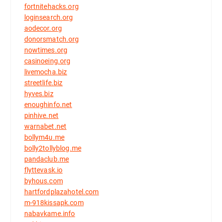
fortnitehacks.org
loginsearch.org
aodecor.org
donorsmatch.org
nowtimes.org
casinoeing.org
livemocha.biz
streetlife.biz
hyves.biz
enoughinfo.net
pinhive.net
warnabet.net
bollym4u.me
bolly2tollyblog.me
pandaclub.me
flyttevask.io
byhous.com
hartfordplazahotel.com
m-918kissapk.com
nabavkame.info