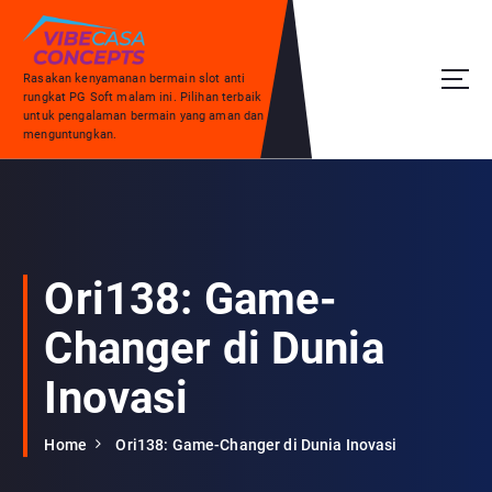
S
k
i
Rasakan kenyamanan bermain slot anti
p
rungkat PG Soft malam ini. Pilihan terbaik
t
untuk pengalaman bermain yang aman dan
o
menguntungkan.
c
o
n
t
e
n
Ori138: Game-
t
Changer di Dunia
Inovasi
Home
Ori138: Game-Changer di Dunia Inovasi