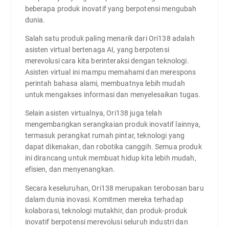
beberapa produk inovatif yang berpotensi mengubah
dunia.
Salah satu produk paling menarik dari Ori138 adalah
asisten virtual bertenaga AI, yang berpotensi
merevolusi cara kita berinteraksi dengan teknologi.
Asisten virtual ini mampu memahami dan merespons
perintah bahasa alami, membuatnya lebih mudah
untuk mengakses informasi dan menyelesaikan tugas.
Selain asisten virtualnya, Ori138 juga telah
mengembangkan serangkaian produk inovatif lainnya,
termasuk perangkat rumah pintar, teknologi yang
dapat dikenakan, dan robotika canggih. Semua produk
ini dirancang untuk membuat hidup kita lebih mudah,
efisien, dan menyenangkan.
Secara keseluruhan, Ori138 merupakan terobosan baru
dalam dunia inovasi. Komitmen mereka terhadap
kolaborasi, teknologi mutakhir, dan produk-produk
inovatif berpotensi merevolusi seluruh industri dan