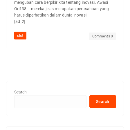
mengubah cara berpikir kita tentang inovasi. Awasi
Ori138 – mereka jelas merupakan perusahaan yang
harus diperhatikan dalam dunia inovasi.
[ad_2]
slot
Comments 0
Search
Search