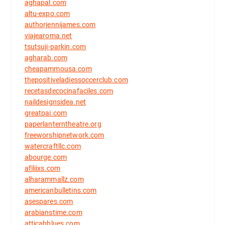
aghapal.com
altu-expo.com
authorjennijames.com
viajearoma.net
tsutsuji-parkin.com
agharab.com
cheapammousa.com
thepositiveladiessoccerclub.com
recetasdecocinafaciles.com
naildesignsidea.net
greatpai.com
paperlanterntheatre.org
freeworshipnetwork.com
watercraftllc.com
abourge.com
afiliixs.com
alharammallz.com
americanbulletins.com
asespares.com
arabianstime.com
atticabblues.com