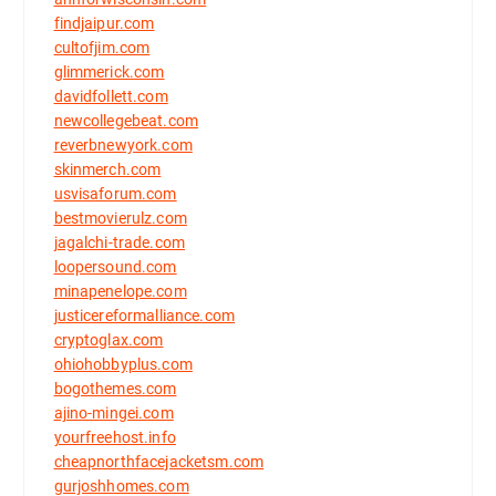
findjaipur.com
cultofjim.com
glimmerick.com
davidfollett.com
newcollegebeat.com
reverbnewyork.com
skinmerch.com
usvisaforum.com
bestmovierulz.com
jagalchi-trade.com
loopersound.com
minapenelope.com
justicereformalliance.com
cryptoglax.com
ohiohobbyplus.com
bogothemes.com
ajino-mingei.com
yourfreehost.info
cheapnorthfacejacketsm.com
gurjoshhomes.com