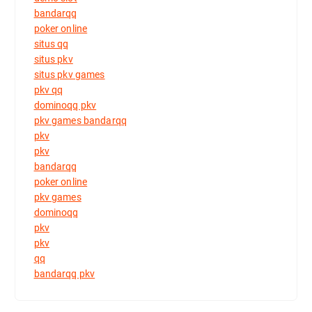
bandarqq
poker online
situs qq
situs pkv
situs pkv games
pkv qq
dominoqq pkv
pkv games bandarqq
pkv
pkv
bandarqq
poker online
pkv games
dominoqq
pkv
pkv
qq
bandarqq pkv