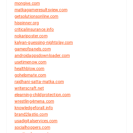
mongive.com
matkagameresultsview.com
getsolutionsonline.com
hispinner.org
criticalinsurance.info
nokariposter.com
kalyan-guessing-nightplay.com
gameofpanels.com
androidappsdownloader.com
usetimenow.com
healthblow.com
gohelpmate.com
rajdhani-satta-matka.com
writerscraft.net
elearning-childprotection.com
wrestling4mena.com
knowledgeforall.info
brand2lastio.com
usadigitalservices.com
socialhoppers.com