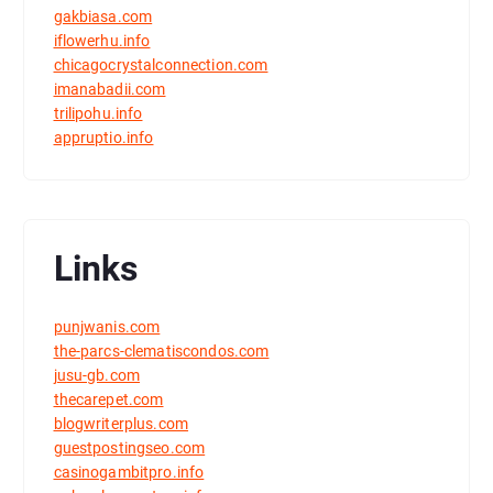
gakbiasa.com
iflowerhu.info
chicagocrystalconnection.com
imanabadii.com
trilipohu.info
appruptio.info
Links
punjwanis.com
the-parcs-clematiscondos.com
jusu-gb.com
thecarepet.com
blogwriterplus.com
guestpostingseo.com
casinogambitpro.info