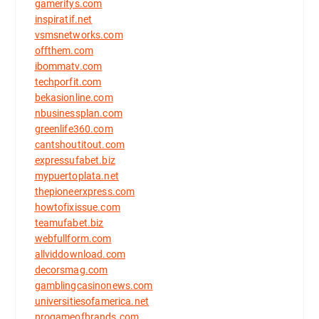
gamerifys.com
inspiratif.net
vsmsnetworks.com
offthem.com
ibommatv.com
techporfit.com
bekasionline.com
nbusinessplan.com
greenlife360.com
cantshoutitout.com
expressufabet.biz
mypuertoplata.net
thepioneerxpress.com
howtofixissue.com
teamufabet.biz
webfullform.com
allviddownload.com
decorsmag.com
gamblingcasinonews.com
universitiesofamerica.net
progameofbrands.com