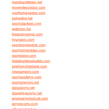
matahari88play.net
moneydescriptor.com
youthsmagazine.com
painaidee.net
sportsdarkest.com
webtoon.biz
thesportswires.com
hyungpro.com
sportingnewsnet.com
sportstime24day.com
sporteslive.com
theblingblingshields.com
pinkfrenchtipnails.com
newgamestv.com
sportsgallerys.com
sportsmirrors.net
datasports.net
atasehirescortu.net
engineeringtechub.com
jerryescorts.com