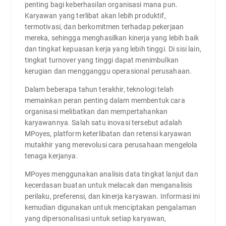
penting bagi keberhasilan organisasi mana pun.
Karyawan yang terlibat akan lebih produktif,
termotivasi, dan berkomitmen terhadap pekerjaan
mereka, sehingga menghasilkan kinerja yang lebih baik
dan tingkat kepuasan kerja yang lebih tinggi. Di sisi lain,
tingkat turnover yang tinggi dapat menimbulkan
kerugian dan mengganggu operasional perusahaan.
Dalam beberapa tahun terakhir, teknologi telah
memainkan peran penting dalam membentuk cara
organisasi melibatkan dan mempertahankan
karyawannya. Salah satu inovasi tersebut adalah
MPoyes, platform keterlibatan dan retensi karyawan
mutakhir yang merevolusi cara perusahaan mengelola
tenaga kerjanya.
MPoyes menggunakan analisis data tingkat lanjut dan
kecerdasan buatan untuk melacak dan menganalisis
perilaku, preferensi, dan kinerja karyawan. Informasi ini
kemudian digunakan untuk menciptakan pengalaman
yang dipersonalisasi untuk setiap karyawan,