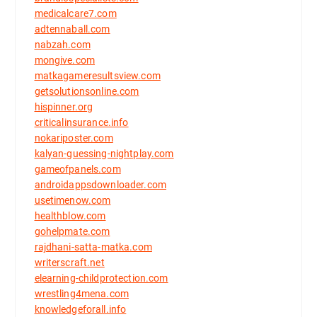
medicalcare7.com
adtennaball.com
nabzah.com
mongive.com
matkagameresultsview.com
getsolutionsonline.com
hispinner.org
criticalinsurance.info
nokariposter.com
kalyan-guessing-nightplay.com
gameofpanels.com
androidappsdownloader.com
usetimenow.com
healthblow.com
gohelpmate.com
rajdhani-satta-matka.com
writerscraft.net
elearning-childprotection.com
wrestling4mena.com
knowledgeforall.info