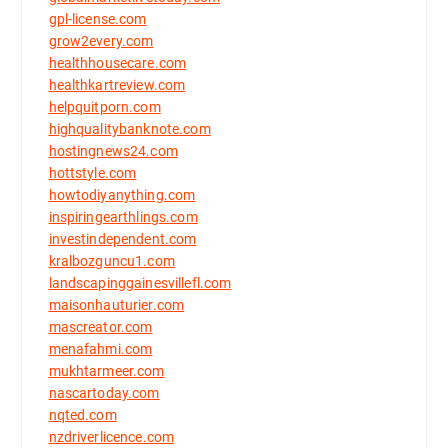
gpl-license.com
grow2every.com
healthhousecare.com
healthkartreview.com
helpquitporn.com
highqualitybanknote.com
hostingnews24.com
hottstyle.com
howtodiyanything.com
inspiringearthlings.com
investindependent.com
kralbozguncu1.com
landscapinggainesvillefl.com
maisonhauturier.com
mascreator.com
menafahmi.com
mukhtarmeer.com
nascartoday.com
nqted.com
nzdriverlicence.com