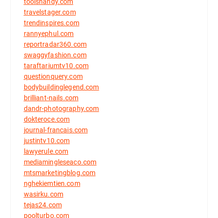
toolshandy.com
travelstager.com
trendinspires.com
rannyephul.com
reportradar360.com
swaggyfashion.com
taraftariumtv10.com
questionquery.com
bodybuildinglegend.com
brilliant-nails.com
dandr-photography.com
dokteroce.com
journal-francais.com
justintv10.com
lawyerule.com
mediamingleseaco.com
mtsmarketingblog.com
nghekiemtien.com
wasirku.com
tejas24.com
poolturbo.com