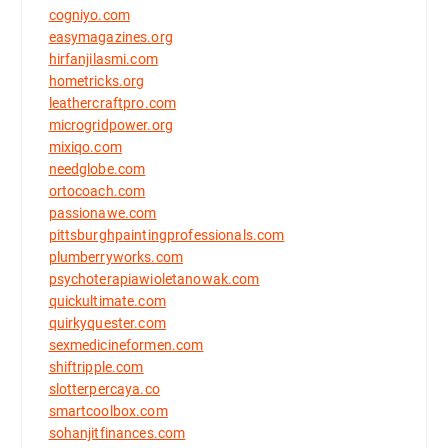
cogniyo.com
easymagazines.org
hirfanjilasmi.com
hometricks.org
leathercraftpro.com
microgridpower.org
mixiqo.com
needglobe.com
ortocoach.com
passionawe.com
pittsburghpaintingprofessionals.com
plumberryworks.com
psychoterapiawioletanowak.com
quickultimate.com
quirkyquester.com
sexmedicineformen.com
shiftripple.com
slotterpercaya.co
smartcoolbox.com
sohanjitfinances.com