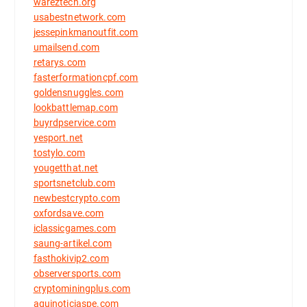
wareztech.org
usabestnetwork.com
jessepinkmanoutfit.com
umailsend.com
retarys.com
fasterformationcpf.com
goldensnuggles.com
lookbattlemap.com
buyrdpservice.com
yesport.net
tostylo.com
yougetthat.net
sportsnetclub.com
newbestcrypto.com
oxfordsave.com
iclassicgames.com
saung-artikel.com
fasthokivip2.com
observersports.com
cryptominingplus.com
aquinoticiaspe.com