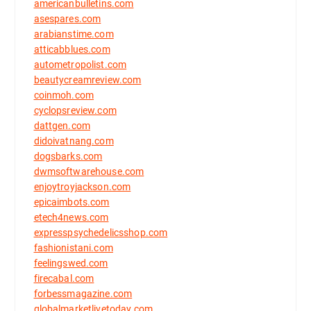
americanbulletins.com
asespares.com
arabianstime.com
atticabblues.com
autometropolist.com
beautycreamreview.com
coinmoh.com
cyclopsreview.com
dattgen.com
didoivatnang.com
dogsbarks.com
dwmsoftwarehouse.com
enjoytroyjackson.com
epicaimbots.com
etech4news.com
expresspsychedelicsshop.com
fashionistani.com
feelingswed.com
firecabal.com
forbessmagazine.com
globalmarketlivetoday.com