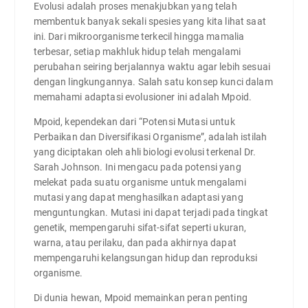
Evolusi adalah proses menakjubkan yang telah
membentuk banyak sekali spesies yang kita lihat saat
ini. Dari mikroorganisme terkecil hingga mamalia
terbesar, setiap makhluk hidup telah mengalami
perubahan seiring berjalannya waktu agar lebih sesuai
dengan lingkungannya. Salah satu konsep kunci dalam
memahami adaptasi evolusioner ini adalah Mpoid.
Mpoid, kependekan dari “Potensi Mutasi untuk
Perbaikan dan Diversifikasi Organisme”, adalah istilah
yang diciptakan oleh ahli biologi evolusi terkenal Dr.
Sarah Johnson. Ini mengacu pada potensi yang
melekat pada suatu organisme untuk mengalami
mutasi yang dapat menghasilkan adaptasi yang
menguntungkan. Mutasi ini dapat terjadi pada tingkat
genetik, mempengaruhi sifat-sifat seperti ukuran,
warna, atau perilaku, dan pada akhirnya dapat
mempengaruhi kelangsungan hidup dan reproduksi
organisme.
Di dunia hewan, Mpoid memainkan peran penting