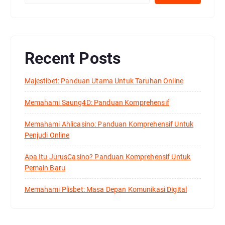
Recent Posts
Majestibet: Panduan Utama Untuk Taruhan Online
Memahami Saung4D: Panduan Komprehensif
Memahami Ahlicasino: Panduan Komprehensif Untuk
Penjudi Online
Apa Itu JurusCasino? Panduan Komprehensif Untuk
Pemain Baru
Memahami Plisbet: Masa Depan Komunikasi Digital