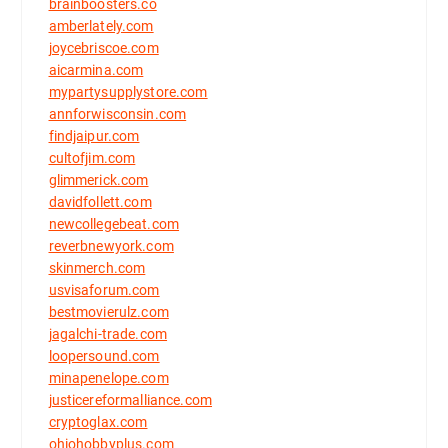
brainboosters.co
amberlately.com
joycebriscoe.com
aicarmina.com
mypartysupplystore.com
annforwisconsin.com
findjaipur.com
cultofjim.com
glimmerick.com
davidfollett.com
newcollegebeat.com
reverbnewyork.com
skinmerch.com
usvisaforum.com
bestmovierulz.com
jagalchi-trade.com
loopersound.com
minapenelope.com
justicereformalliance.com
cryptoglax.com
ohiohobbyplus.com