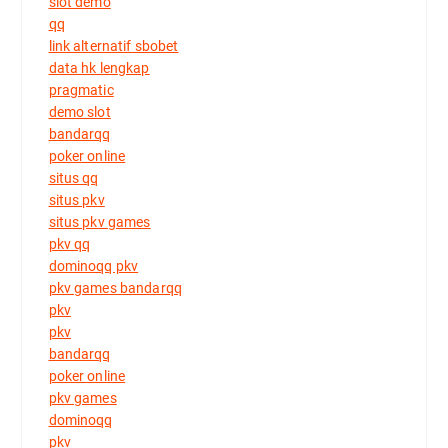
slot demo
qq
link alternatif sbobet
data hk lengkap
pragmatic
demo slot
bandarqq
poker online
situs qq
situs pkv
situs pkv games
pkv qq
dominoqq pkv
pkv games bandarqq
pkv
pkv
bandarqq
poker online
pkv games
dominoqq
pkv