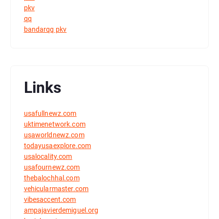
pkv
qq
bandarqq pkv
Links
usafullnewz.com
uktimenetwork.com
usaworldnewz.com
todayusaexplore.com
usalocality.com
usafournewz.com
thebalochhal.com
vehicularmaster.com
vibesaccent.com
ampajavierdemiguel.org