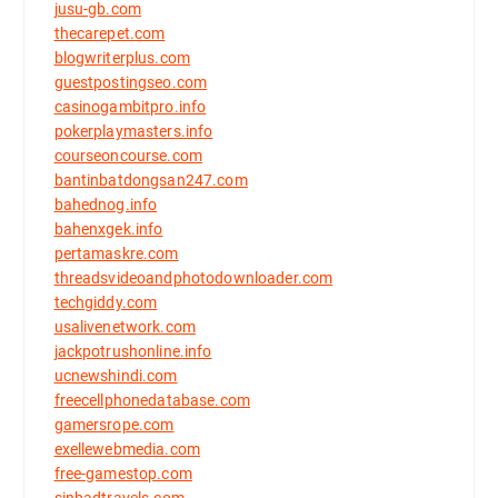
jusu-gb.com
thecarepet.com
blogwriterplus.com
guestpostingseo.com
casinogambitpro.info
pokerplaymasters.info
courseoncourse.com
bantinbatdongsan247.com
bahednog.info
bahenxgek.info
pertamaskre.com
threadsvideoandphotodownloader.com
techgiddy.com
usalivenetwork.com
jackpotrushonline.info
ucnewshindi.com
freecellphonedatabase.com
gamersrope.com
exellewebmedia.com
free-gamestop.com