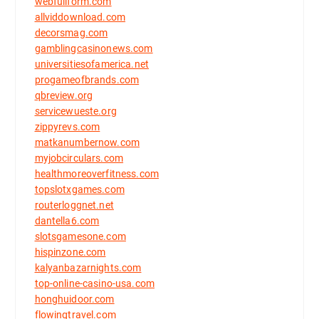
webfullform.com
allviddownload.com
decorsmag.com
gamblingcasinonews.com
universitiesofamerica.net
progameofbrands.com
qbreview.org
servicewueste.org
zippyrevs.com
matkanumbernow.com
myjobcirculars.com
healthmoreoverfitness.com
topslotxgames.com
routerloggnet.net
dantella6.com
slotsgamesone.com
hispinzone.com
kalyanbazarnights.com
top-online-casino-usa.com
honghuidoor.com
flowingtravel.com