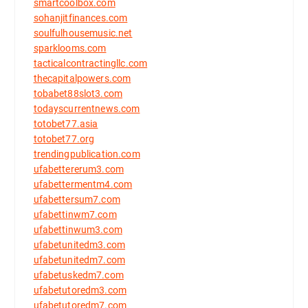
smartcoolbox.com
sohanjitfinances.com
soulfulhousemusic.net
sparklooms.com
tacticalcontractingllc.com
thecapitalpowers.com
tobabet88slot3.com
todayscurrentnews.com
totobet77.asia
totobet77.org
trendingpublication.com
ufabettererum3.com
ufabettermentm4.com
ufabettersum7.com
ufabettinwm7.com
ufabettinwum3.com
ufabetunitedm3.com
ufabetunitedm7.com
ufabetuskedm7.com
ufabetutoredm3.com
ufabetutoredm7.com