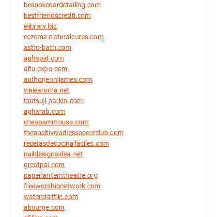
bespokecardetailing.com
bestfriendscredit.com
elibrary.biz
eczema-naturalcures.com
astro-bath.com
aghapal.com
altu-expo.com
authorjennijames.com
viajearoma.net
tsutsuji-parkin.com
agharab.com
cheapammousa.com
thepositiveladiessoccerclub.com
recetasdecocinafaciles.com
naildesignsidea.net
greatpai.com
paperlanterntheatre.org
freeworshipnetwork.com
watercraftllc.com
abourge.com