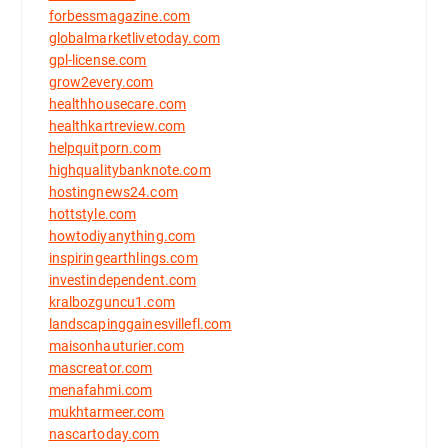
forbessmagazine.com
globalmarketlivetoday.com
gpl-license.com
grow2every.com
healthhousecare.com
healthkartreview.com
helpquitporn.com
highqualitybanknote.com
hostingnews24.com
hottstyle.com
howtodiyanything.com
inspiringearthlings.com
investindependent.com
kralbozguncu1.com
landscapinggainesvillefl.com
maisonhauturier.com
mascreator.com
menafahmi.com
mukhtarmeer.com
nascartoday.com