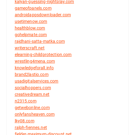
kalyan-guessing-nightplay.com
gameofpanels.com
androidappsdownloader.com
usetimenow.com
healthblow.com
gohelpmate.com
rajdhani-satta-matka.com
writerscraft.net
elearning-childprotection.com
wrestling4mena.com
knowledgeforall.info
brand2lastio.com
usadigitalservices.com
socialhoppers.com
creativedream.net
n2315.com
getwebonline.com
onlyfansheaven.com
lky08.com
ralph-fiennes.net
fielder-maximum-discount.net