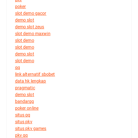
poker
slot demo gacor
demo slot
demo slot zeus
slot demo maxwin
slot demo
slot demo
demo slot
slot demo
qq
link alternatif sbobet
data hk lengkap
pragmatic
demo slot
bandarqq
poker online
situs qq
situs pkv
situs pkv games
pkv qq