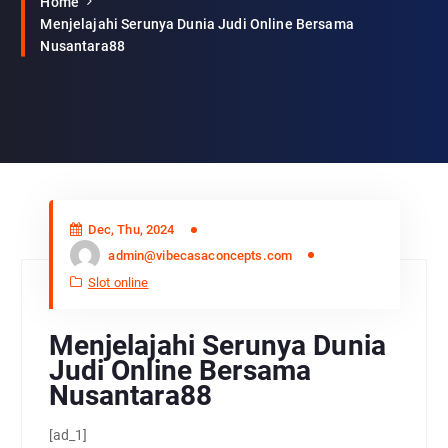
Home
Menjelajahi Serunya Dunia Judi Online Bersama
Nusantara88
Dec, Thu, 2024
admin@vibecasaconcepts.com
Slot online
Menjelajahi Serunya Dunia
Judi Online Bersama
Nusantara88
[ad_1]