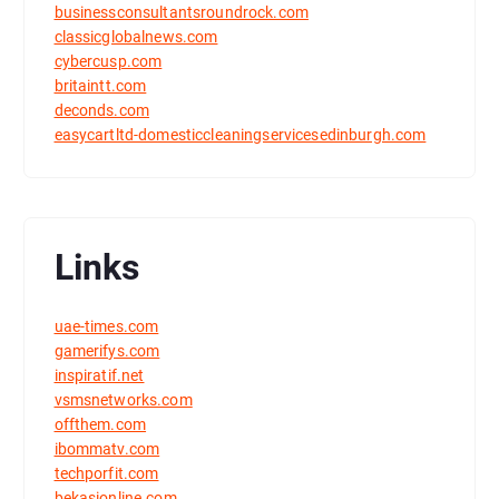
businessconsultantsroundrock.com
classicglobalnews.com
cybercusp.com
britaintt.com
deconds.com
easycartltd-domesticcleaningservicesedinburgh.com
Links
uae-times.com
gamerifys.com
inspiratif.net
vsmsnetworks.com
offthem.com
ibommatv.com
techporfit.com
bekasionline.com