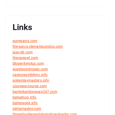
Links
punjwanis.com
the-parcs-clematiscondos.com
jusu-gb.com
thecarepet.com
blogwriterplus.com
guestpostingseo.com
casinogambitpro.info
pokerplaymasters.info
courseoncourse.com
bantinbatdongsan247.com
bahednog.info
bahenxgek.info
pertamaskre.com
threadsvideoandphotodownloader.com