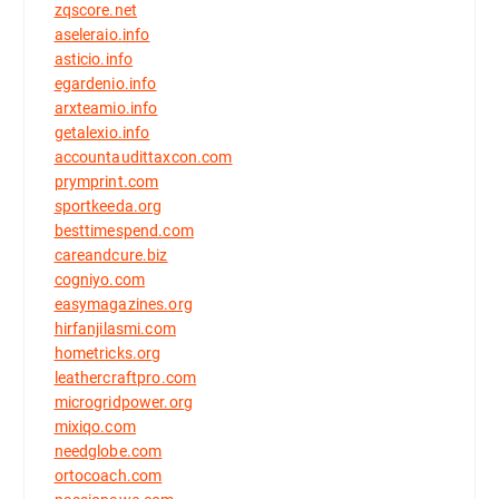
zqscore.net
aseleraio.info
asticio.info
egardenio.info
arxteamio.info
getalexio.info
accountaudittaxcon.com
prymprint.com
sportkeeda.org
besttimespend.com
careandcure.biz
cogniyo.com
easymagazines.org
hirfanjilasmi.com
hometricks.org
leathercraftpro.com
microgridpower.org
mixiqo.com
needglobe.com
ortocoach.com