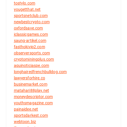
tostylo.com
yougetthat.net
sportsnetclub.com
newbestcrypto.com
oxfordsave.com
iclassicgames.com
saung-artikel.com
fasthokivip2.com
observersports.com
cryptominingplus.com
aquinoticiaspe.com
longhairedfrenchbulldog.com
lawyersforhire.co
businemarket.com
matahari88play.net
moneydescriptor.com
youthsmagazine.com
painaidee.net
sportsdarkest.com
webtoon.biz