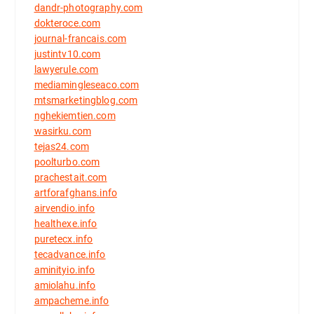
dandr-photography.com
dokteroce.com
journal-francais.com
justintv10.com
lawyerule.com
mediamingleseaco.com
mtsmarketingblog.com
nghekiemtien.com
wasirku.com
tejas24.com
poolturbo.com
prachestait.com
artforafghans.info
airvendio.info
healthexe.info
puretecx.info
tecadvance.info
aminityio.info
amiolahu.info
ampacheme.info