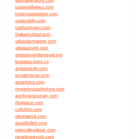
uktimenetwork.com
usaworldnewz.com
todayusaexplore.com
usalocality.com
usafournewz.com
thebalochhal.com
vehicularmaster.com
vibesaccent.com
ampajavierdemiguel.org
brainboosters.co
amberlately.com
joycebriscoe.com
aicarmina.com
mypartysupplystore.com
annforwisconsin.com
findjaipur.com
cultofjim.com
glimmerick.com
davidfollett.com
newcollegebeat.com
reverbnewyork.com