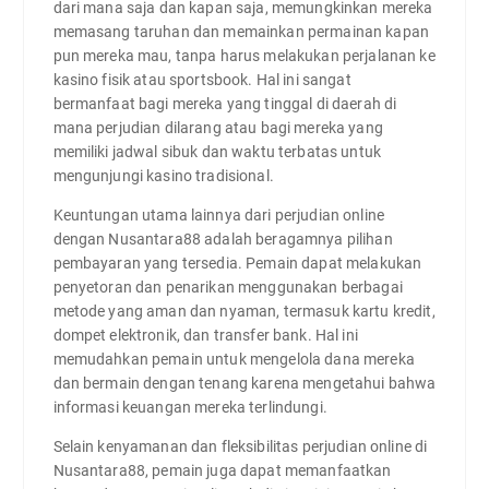
dari mana saja dan kapan saja, memungkinkan mereka
memasang taruhan dan memainkan permainan kapan
pun mereka mau, tanpa harus melakukan perjalanan ke
kasino fisik atau sportsbook. Hal ini sangat
bermanfaat bagi mereka yang tinggal di daerah di
mana perjudian dilarang atau bagi mereka yang
memiliki jadwal sibuk dan waktu terbatas untuk
mengunjungi kasino tradisional.
Keuntungan utama lainnya dari perjudian online
dengan Nusantara88 adalah beragamnya pilihan
pembayaran yang tersedia. Pemain dapat melakukan
penyetoran dan penarikan menggunakan berbagai
metode yang aman dan nyaman, termasuk kartu kredit,
dompet elektronik, dan transfer bank. Hal ini
memudahkan pemain untuk mengelola dana mereka
dan bermain dengan tenang karena mengetahui bahwa
informasi keuangan mereka terlindungi.
Selain kenyamanan dan fleksibilitas perjudian online di
Nusantara88, pemain juga dapat memanfaatkan