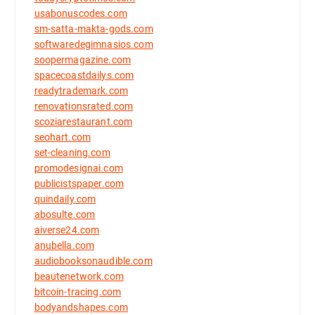
usabonuscodes.com
sm-satta-makta-gods.com
softwaredegimnasios.com
soopermagazine.com
spacecoastdailys.com
readytrademark.com
renovationsrated.com
scoziarestaurant.com
seohart.com
set-cleaning.com
promodesignai.com
publicistspaper.com
quindaily.com
abosulte.com
aiverse24.com
anubella.com
audiobooksonaudible.com
beautenetwork.com
bitcoin-tracing.com
bodyandshapes.com