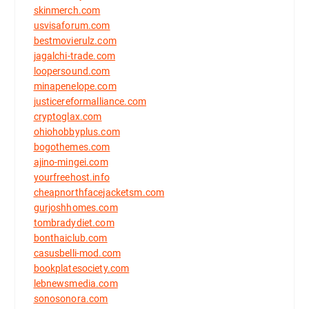
skinmerch.com
usvisaforum.com
bestmovierulz.com
jagalchi-trade.com
loopersound.com
minapenelope.com
justicereformalliance.com
cryptoglax.com
ohiohobbyplus.com
bogothemes.com
ajino-mingei.com
yourfreehost.info
cheapnorthfacejacketsm.com
gurjoshhomes.com
tombradydiet.com
bonthaiclub.com
casusbelli-mod.com
bookplatesociety.com
lebnewsmedia.com
sonosonora.com