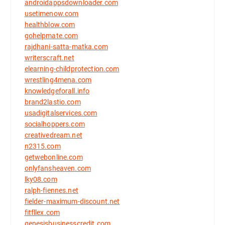
androidappsdownloader.com
usetimenow.com
healthblow.com
gohelpmate.com
rajdhani-satta-matka.com
writerscraft.net
elearning-childprotection.com
wrestling4mena.com
knowledgeforall.info
brand2lastio.com
usadigitalservices.com
socialhoppers.com
creativedream.net
n2315.com
getwebonline.com
onlyfansheaven.com
lky08.com
ralph-fiennes.net
fielder-maximum-discount.net
fitfllex.com
genesisbusinesscredit.com