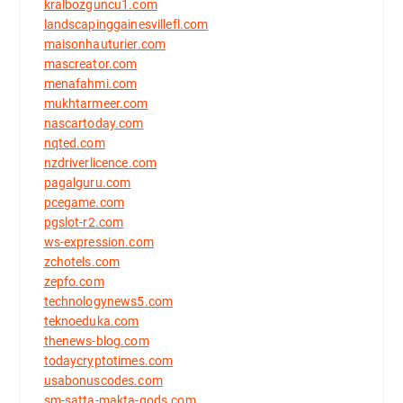
kralbozguncu1.com
landscapinggainesvillefl.com
maisonhauturier.com
mascreator.com
menafahmi.com
mukhtarmeer.com
nascartoday.com
nqted.com
nzdriverlicence.com
pagalguru.com
pcegame.com
pgslot-r2.com
ws-expression.com
zchotels.com
zepfo.com
technologynews5.com
teknoeduka.com
thenews-blog.com
todaycryptotimes.com
usabonuscodes.com
sm-satta-makta-gods.com