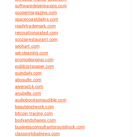
softwaredegimnasios.com
soopermagazine.com
spacecoastdailys.com
readytrademark.com
renovationsrated.com
scoziarestaurant.com
seohart.com
set-cleaning.com
promodesignai.com
publicistspaper.com
quindaily.com
abosulte.com
aiverse24.com
anubella.com
audiobooksonaudible.com
beautenetwork.com
bitcoin-tracing.com
bodyandshapes.com
businessconsultantsroundrock.com
classicglobalnews.com