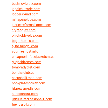
bestmovierulz.com
jagalchi-trade.com
loopersound.com
minapenelope.com
justicereformalliance.com
cryptoglax.com
ohiohobbyplus.com
bogothemes.com
ajino-mingei.com
yourfreehost.info
cheapnorthfacejacketsm.com
gurjoshhomes.com
tombradydiet.com
bonthaiclub.com
casusbelli-mod.com
bookplatesociety.com
lebnewsmedia.com
sonosonora.com
linkuusinternasional1.com
friendsroll.com