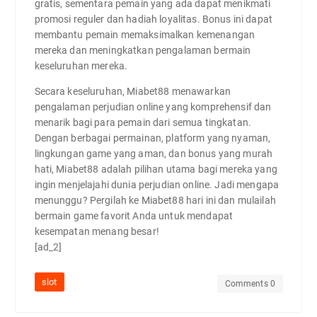
gratis, sementara pemain yang ada dapat menikmati
promosi reguler dan hadiah loyalitas. Bonus ini dapat
membantu pemain memaksimalkan kemenangan
mereka dan meningkatkan pengalaman bermain
keseluruhan mereka.
Secara keseluruhan, Miabet88 menawarkan
pengalaman perjudian online yang komprehensif dan
menarik bagi para pemain dari semua tingkatan.
Dengan berbagai permainan, platform yang nyaman,
lingkungan game yang aman, dan bonus yang murah
hati, Miabet88 adalah pilihan utama bagi mereka yang
ingin menjelajahi dunia perjudian online. Jadi mengapa
menunggu? Pergilah ke Miabet88 hari ini dan mulailah
bermain game favorit Anda untuk mendapat
kesempatan menang besar!
[ad_2]
slot
Comments 0