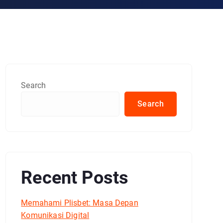
Search
Search
Recent Posts
Memahami Plisbet: Masa Depan
Komunikasi Digital