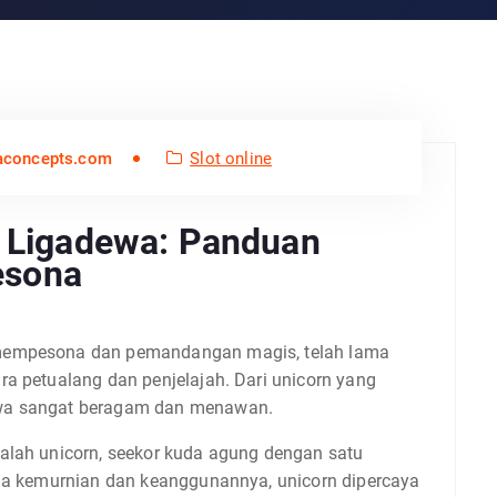
aconcepts.com
Slot online
s Ligadewa: Panduan
esona
 mempesona dan pemandangan magis, telah lama
ra petualang dan penjelajah. Dari unicorn yang
ewa sangat beragam dan menawan.
dalah unicorn, seekor kuda agung dengan satu
rena kemurnian dan keanggunannya, unicorn dipercaya