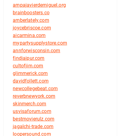
ampajavierdemiguel.org
brainboosters.co
amberlately.com
joycebriscoe.com
aicarmina.com
mypartysupplystore.com
annforwisconsin.com
findjaipur.com
cultofjim.com
glimmerick.com
davidfollett.com
newcollegebeat.com
reverbnewyork.com
skinmerch.com
usvisaforum.com
bestmovierulz.com
jagalchi-trade.com
loopersound.com