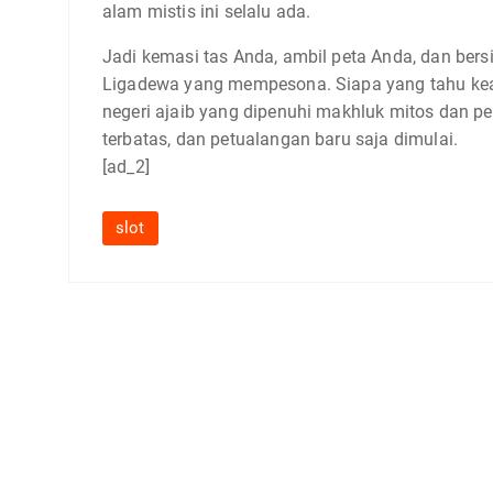
alam mistis ini selalu ada.
Jadi kemasi tas Anda, ambil peta Anda, dan ber
Ligadewa yang mempesona. Siapa yang tahu kea
negeri ajaib yang dipenuhi makhluk mitos dan p
terbatas, dan petualangan baru saja dimulai.
[ad_2]
slot