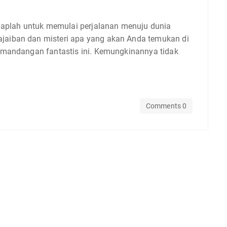
siaplah untuk memulai perjalanan menuju dunia
jaiban dan misteri apa yang akan Anda temukan di
emandangan fantastis ini. Kemungkinannya tidak
Comments 0