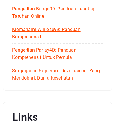
Pengertian Bunga99: Panduan Lengkap
Taruhan Online
Memahami Winlose99: Panduan
Komprehensif
Pengertian Parlay4D: Panduan
Komprehensif Untuk Pemula
Surgagacor: Suplemen Revolusioner Yang
Mendobrak Dunia Kesehatan
Links