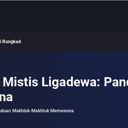
ti Rungkad
a Mistis Ligadewa: Pa
na
Panduan Makhluk-Makhluk Memesona