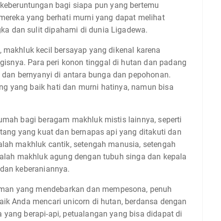
eberuntungan bagi siapa pun yang bertemu
reka yang berhati murni yang dapat melihat
a dan sulit dipahami di dunia Ligadewa.
, makhluk kecil bersayap yang dikenal karena
snya. Para peri konon tinggal di hutan dan padang
dan bernyanyi di antara bunga dan pepohonan.
g yang baik hati dan murni hatinya, namun bisa
rumah bagi beragam makhluk mistis lainnya, seperti
atang yang kuat dan bernapas api yang ditakuti dan
dalah makhluk cantik, setengah manusia, setengah
 adalah makhluk agung dengan tubuh singa dan kepala
 dan keberaniannya.
laman yang mendebarkan dan mempesona, penuh
Baik Anda mencari unicorn di hutan, berdansa dengan
 yang berapi-api, petualangan yang bisa didapat di