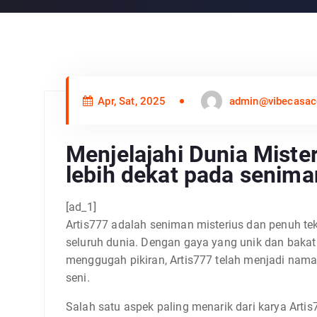
Apr, Sat, 2025
admin@vibecasac
Menjelajahi Dunia Mister
lebih dekat pada senima
[ad_1]
Artis777 adalah seniman misterius dan penuh tek
seluruh dunia. Dengan gaya yang unik dan baka
menggugah pikiran, Artis777 telah menjadi nama 
seni.
Salah satu aspek paling menarik dari karya Artis