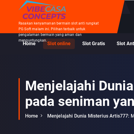
S
k
i
Rasakan kenyamanan bermain slot anti rungkat
p
PG Soft malam ini. Pilihan terbaik untuk
t
pengalaman bermain yang aman dan
o
menguntungkan.
Home
Slot online
Slot Gratis
Slot An
c
o
n
t
e
Menjelajahi Dunia
n
t
pada seniman yan
Home
Menjelajahi Dunia Misterius Artis777: 