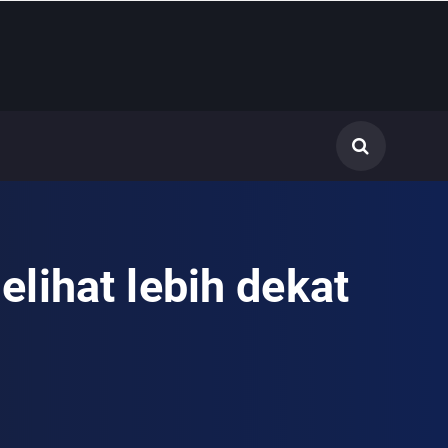
elihat lebih dekat