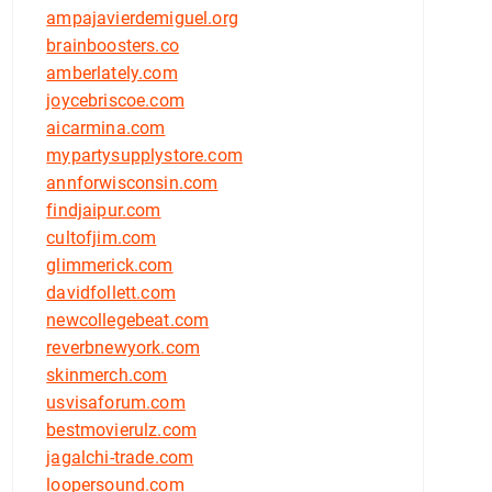
ampajavierdemiguel.org
brainboosters.co
amberlately.com
joycebriscoe.com
aicarmina.com
mypartysupplystore.com
annforwisconsin.com
findjaipur.com
cultofjim.com
glimmerick.com
davidfollett.com
newcollegebeat.com
reverbnewyork.com
skinmerch.com
usvisaforum.com
bestmovierulz.com
jagalchi-trade.com
loopersound.com