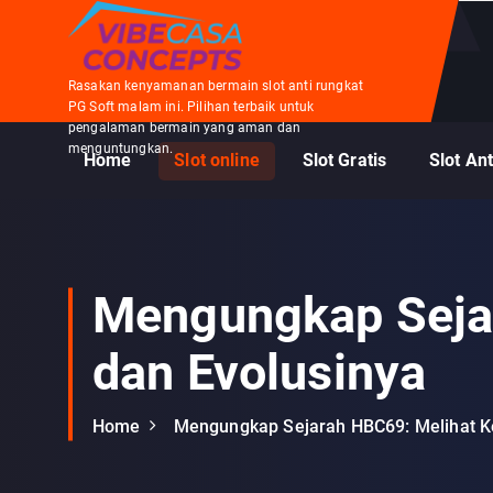
S
k
i
Rasakan kenyamanan bermain slot anti rungkat
p
PG Soft malam ini. Pilihan terbaik untuk
t
pengalaman bermain yang aman dan
o
menguntungkan.
Home
Slot online
Slot Gratis
Slot An
c
o
n
t
e
Mengungkap Sejar
n
t
dan Evolusinya
Home
Mengungkap Sejarah HBC69: Melihat Ke