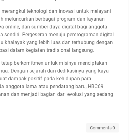
h merangkul teknologi dan inovasi untuk melayani
elah meluncurkan berbagai program dan layanan
rya online, dan sumber daya digital bagi anggota
 sendiri. Pergeseran menuju pemrograman digital
 khalayak yang lebih luas dan terhubung dengan
pasi dalam kegiatan tradisional langsung.
i tetap berkomitmen untuk misinya menciptakan
mua. Dengan sejarah dan dedikasinya yang kaya
buat dampak positif pada kehidupan para
da anggota lama atau pendatang baru, HBC69
an dan menjadi bagian dari evolusi yang sedang
Comments 0