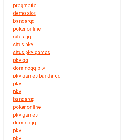
pragmatic
demo slot
bandarqq
poker online
situs qq
situs pkv
situs pkv games
pkv qq
dominoqq pkv
pkv games bandarqq
pkv
pkv
bandarqq
poker online
pkv games
dominoqq
pkv
pkv