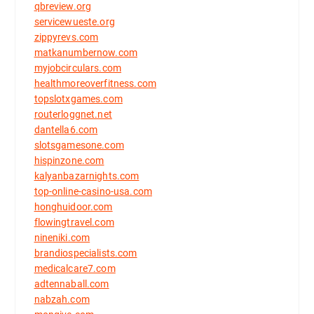
qbreview.org
servicewueste.org
zippyrevs.com
matkanumbernow.com
myjobcirculars.com
healthmoreoverfitness.com
topslotxgames.com
routerloggnet.net
dantella6.com
slotsgamesone.com
hispinzone.com
kalyanbazarnights.com
top-online-casino-usa.com
honghuidoor.com
flowingtravel.com
nineniki.com
brandiospecialists.com
medicalcare7.com
adtennaball.com
nabzah.com