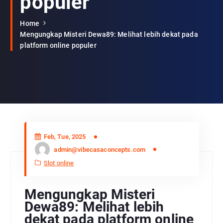
populer
Home
Mengungkap Misteri Dewa89: Melihat lebih dekat pada
platform online populer
Feb, Tue, 2025
admin@vibecasaconcepts.com
Slot online
Mengungkap Misteri
Dewa89: Melihat lebih
dekat pada platform online