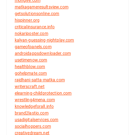
mongive.com
matkagameresultsview.com
getsolutionsonline.com
hispinner.org
criticalinsurance.info
nokariposter.com
kalyan-guessing-nightplay.com
gameofpanels.com
androidappsdownloader.com
usetimenow.com
healthblow.com
gohelpmate.com
rajdhani-satta-matka.com
writerscraft.net
elearning-childprotection.com
wrestling4mena.com
knowledgeforall.info
brand2lastio.com
usadigitalservices.com
socialhoppers.com
creativedream.net