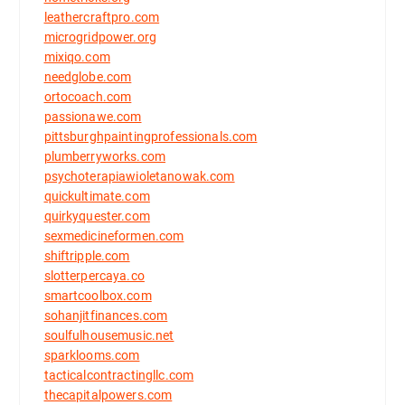
leathercraftpro.com
microgridpower.org
mixiqo.com
needglobe.com
ortocoach.com
passionawe.com
pittsburghpaintingprofessionals.com
plumberryworks.com
psychoterapiawioletanowak.com
quickultimate.com
quirkyquester.com
sexmedicineformen.com
shiftripple.com
slotterpercaya.co
smartcoolbox.com
sohanjitfinances.com
soulfulhousemusic.net
sparklooms.com
tacticalcontractingllc.com
thecapitalpowers.com