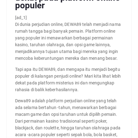
populer
[ad_1]
Di dunia perjudian online, DEWA89 telah menjadi nama
rumah tangga bagi banyak pemain. Platform online
yang populer ini menawarkan berbagai permainan
kasino, taruhan olahraga, dan opsi game lainnya,
menjadikannya tujuan utama bagi mereka yang ingin
mencoba keberuntungan mereka dan menang besar.
Tapi apa itu DEWA89, dan mengapa itu menjadi begitu
populer di kalangan penjudi online? Mari kita lihat lebih
dekat pada platform misterius ini dan mengungkap
rahasia di balik keberhasilannya.
Dewa89 adalah platform perjudian online yang telah
ada selama bertahun -tahun, menawarkan berbagai
macam game dan opsi taruhan untuk dipilih pemain.
Dari permainan kasino tradisional seperti poker,
blackjack, dan roulette, hingga taruhan olahraga pada
acara -acara populer seperti sepak bola, bola basket,