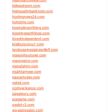
healthkartreview.com
helpquitporn.com
highqualitybanknote.com
hostingnews24.com
hottstyle.com
howtodiyanything.com
inspiringearthlings.com
investindependent.com
kralbozguncu1.com
landscapinggainesvillefl.com
maisonhauturier.com
mascreator.com
menafahmi.com
mukhtarmeer.com
nascartoday.com
nqted.com
nzdriverlicence.com
pagalguru.com
pcegame.com
pgslot-r2.com
ws-expression.com