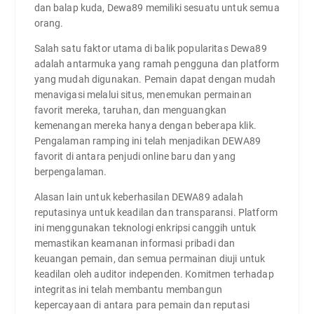
dan balap kuda, Dewa89 memiliki sesuatu untuk semua
orang.
Salah satu faktor utama di balik popularitas Dewa89
adalah antarmuka yang ramah pengguna dan platform
yang mudah digunakan. Pemain dapat dengan mudah
menavigasi melalui situs, menemukan permainan
favorit mereka, taruhan, dan menguangkan
kemenangan mereka hanya dengan beberapa klik.
Pengalaman ramping ini telah menjadikan DEWA89
favorit di antara penjudi online baru dan yang
berpengalaman.
Alasan lain untuk keberhasilan DEWA89 adalah
reputasinya untuk keadilan dan transparansi. Platform
ini menggunakan teknologi enkripsi canggih untuk
memastikan keamanan informasi pribadi dan
keuangan pemain, dan semua permainan diuji untuk
keadilan oleh auditor independen. Komitmen terhadap
integritas ini telah membantu membangun
kepercayaan di antara para pemain dan reputasi