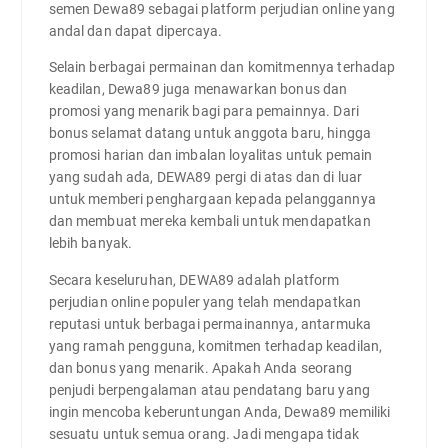
semen Dewa89 sebagai platform perjudian online yang
andal dan dapat dipercaya.
Selain berbagai permainan dan komitmennya terhadap
keadilan, Dewa89 juga menawarkan bonus dan
promosi yang menarik bagi para pemainnya. Dari
bonus selamat datang untuk anggota baru, hingga
promosi harian dan imbalan loyalitas untuk pemain
yang sudah ada, DEWA89 pergi di atas dan di luar
untuk memberi penghargaan kepada pelanggannya
dan membuat mereka kembali untuk mendapatkan
lebih banyak.
Secara keseluruhan, DEWA89 adalah platform
perjudian online populer yang telah mendapatkan
reputasi untuk berbagai permainannya, antarmuka
yang ramah pengguna, komitmen terhadap keadilan,
dan bonus yang menarik. Apakah Anda seorang
penjudi berpengalaman atau pendatang baru yang
ingin mencoba keberuntungan Anda, Dewa89 memiliki
sesuatu untuk semua orang. Jadi mengapa tidak