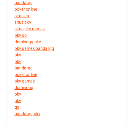
bandarqq
poker online
situs qq
situs pkv
situs pkv games
pkv qq
dominoqq pkv
pkv games bandarqq
pkv
pkv
bandarqq
poker online
pkv games
dominoqq
pkv
pkv
qq
bandarqq pkv