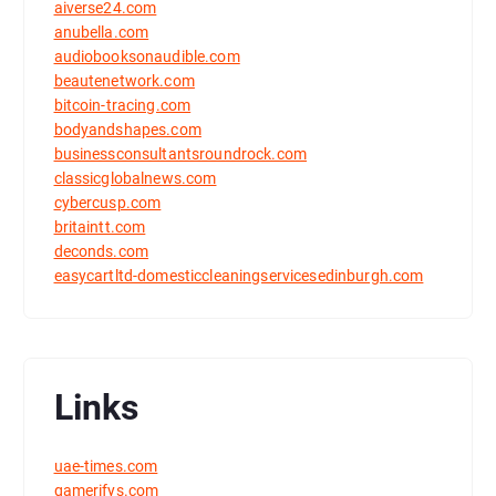
aiverse24.com
anubella.com
audiobooksonaudible.com
beautenetwork.com
bitcoin-tracing.com
bodyandshapes.com
businessconsultantsroundrock.com
classicglobalnews.com
cybercusp.com
britaintt.com
deconds.com
easycartltd-domesticcleaningservicesedinburgh.com
Links
uae-times.com
gamerifys.com