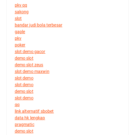
pkv qq
sakong
slot
bandar judi bola terbesar
gaple
pkv
poker
slot demo gacor
demo slot
demo slot zeus
slot demo maxwin
slot demo
slot demo
demo slot
slot demo
qq
link alternatif sbobet
data hk lengkap
pragmatic
demo slot