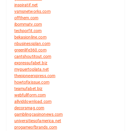
inspiratif.net
vsmsnetworks.com
offthem.com
ibommatv.com
techporfit.com
bekasionline.com
nbusinessplan.com
greenlife360.com
cantshoutitout.com
expressufabet.biz
mypuertoplata.net
thepioneerxpress.com
howtofixissue.com
teamufabet.biz
webfullform.com
allviddownload.com
decorsmag.com
gamblingcasinonews.com
universitiesofamerica.net
progameofbrands.com