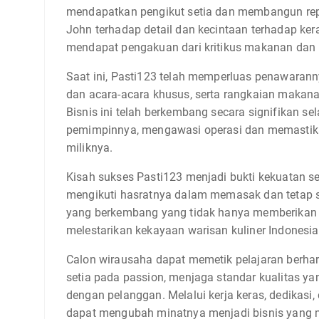
mendapatkan pengikut setia dan membangun reput
John terhadap detail dan kecintaan terhadap ker
mendapat pengakuan dari kritikus makanan dan p
Saat ini, Pasti123 telah memperluas penawaran
dan acara-acara khusus, serta rangkaian makan
Bisnis ini telah berkembang secara signifikan s
pemimpinnya, mengawasi operasi dan memastika
miliknya.
Kisah sukses Pasti123 menjadi bukti kekuatan 
mengikuti hasratnya dalam memasak dan tetap se
yang berkembang yang tidak hanya memberikan 
melestarikan kekayaan warisan kuliner Indonesia
Calon wirausaha dapat memetik pelajaran berhar
setia pada passion, menjaga standar kualitas 
dengan pelanggan. Melalui kerja keras, dedikasi
dapat mengubah minatnya menjadi bisnis yang m