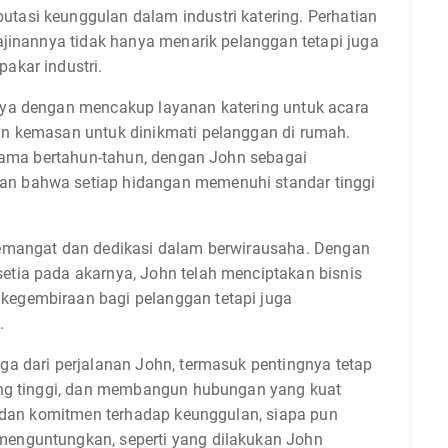
asi keunggulan dalam industri katering. Perhatian
ajinannya tidak hanya menarik pelanggan tetapi juga
akar industri.
nya dengan mencakup layanan katering untuk acara
an kemasan untuk dinikmati pelanggan di rumah.
elama bertahun-tahun, dengan John sebagai
n bahwa setiap hidangan memenuhi standar tinggi
semangat dan dedikasi dalam berwirausaha. Dengan
tia pada akarnya, John telah menciptakan bisnis
kegembiraan bagi pelanggan tetapi juga
.
ga dari perjalanan John, termasuk pentingnya tetap
yang tinggi, dan membangun hubungan yang kuat
, dan komitmen terhadap keunggulan, siapa pun
enguntungkan, seperti yang dilakukan John