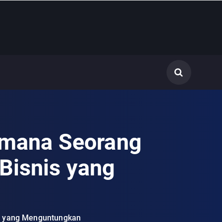
imana Seorang
Bisnis yang
s yang Menguntungkan