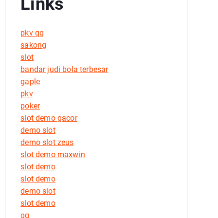
Links
pkv qq
sakong
slot
bandar judi bola terbesar
gaple
pkv
poker
slot demo gacor
demo slot
demo slot zeus
slot demo maxwin
slot demo
slot demo
demo slot
slot demo
qq