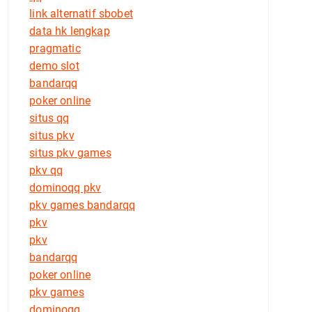
link alternatif sbobet
data hk lengkap
pragmatic
demo slot
bandarqq
poker online
situs qq
situs pkv
situs pkv games
pkv qq
dominoqq pkv
pkv games bandarqq
pkv
pkv
bandarqq
poker online
pkv games
dominoqq