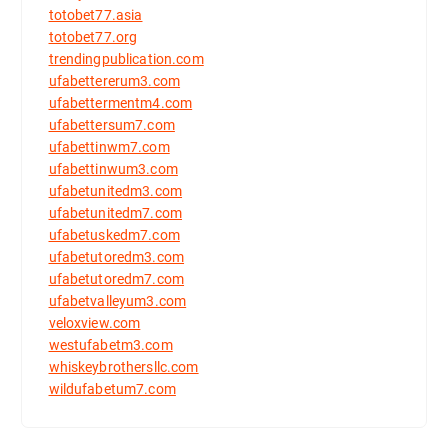
totobet77.asia
totobet77.org
trendingpublication.com
ufabettererum3.com
ufabettermentm4.com
ufabettersum7.com
ufabettinwm7.com
ufabettinwum3.com
ufabetunitedm3.com
ufabetunitedm7.com
ufabetuskedm7.com
ufabetutoredm3.com
ufabetutoredm7.com
ufabetvalleyum3.com
veloxview.com
westufabetm3.com
whiskeybrothersllc.com
wildufabetum7.com