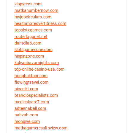
zippyrevs.com
matkanumbernow.com
myjobcirculars.com
healthmoreoverfitness.com
topslotxgames.com
routerloggnet.net
dantella6.com
slotsgamesone.com
hispinzone.com
kalyanbazarnights.com
top-online-casino-usa.com
honghuidoor.com
flowingtravel.com
nineniki.com
brandiospecialists.com
medicalcare7.com
adtennaball.com
nabzah.com
mongive.com
matkagameresultsview.com