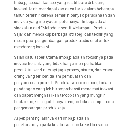
Imbajp, sebuah konsep yang relatif baru di bidang
inovasi, telah mendapatkan daya tarik dalam beberapa
tahun terakhir karena semakin banyak perusahaan dan
individu yang menyadari potensinya. Imbajp adalah
singkatan dari “Metode Inovatif Melampaui Produk
Saja” dan mencakup berbagai strategi dan teknik yang
melampaui pengembangan produk tradisional untuk
mendorong inovasi.
Salah satu aspek utama Imbajp adalah fokusnya pada
inovasi holistik, yang tidak hanya memperhatikan
produk itu sendiri tetapi juga proses, sistem, dan orang-
orang yang terlibat dalam pembuatan dan
penyampaian produk. Pendekatan ini memungkinkan
pandangan yang lebih komprehensif mengenai inovasi
dan dapat menghasilkan terobosan yang mungkin
tidak mungkin terjadi hanya dengan fokus sempit pada
pengembangan produk saja.
Aspek penting lainnya dari Imbajp adalah
penekanannya pada kolaborasi dan kreasi bersama.