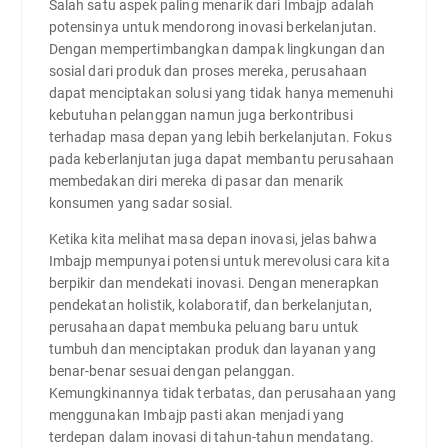
Salah satu aspek paling menarik dari Imbajp adalah
potensinya untuk mendorong inovasi berkelanjutan.
Dengan mempertimbangkan dampak lingkungan dan
sosial dari produk dan proses mereka, perusahaan
dapat menciptakan solusi yang tidak hanya memenuhi
kebutuhan pelanggan namun juga berkontribusi
terhadap masa depan yang lebih berkelanjutan. Fokus
pada keberlanjutan juga dapat membantu perusahaan
membedakan diri mereka di pasar dan menarik
konsumen yang sadar sosial.
Ketika kita melihat masa depan inovasi, jelas bahwa
Imbajp mempunyai potensi untuk merevolusi cara kita
berpikir dan mendekati inovasi. Dengan menerapkan
pendekatan holistik, kolaboratif, dan berkelanjutan,
perusahaan dapat membuka peluang baru untuk
tumbuh dan menciptakan produk dan layanan yang
benar-benar sesuai dengan pelanggan.
Kemungkinannya tidak terbatas, dan perusahaan yang
menggunakan Imbajp pasti akan menjadi yang
terdepan dalam inovasi di tahun-tahun mendatang.