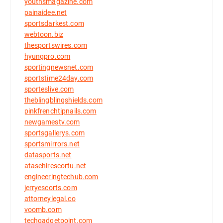
youthsmagazine.com
painaidee.net
sportsdarkest.com
webtoon.biz
thesportswires.com
hyungpro.com
sportingnewsnet.com
sportstime24day.com
sporteslive.com
theblingblingshields.com
pinkfrenchtipnails.com
newgamestv.com
sportsgallerys.com
sportsmirrors.net
datasports.net
atasehirescortu.net
engineeringtechub.com
jerryescorts.com
attorneylegal.co
voomb.com
techgadgetpoint.com