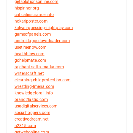
getsolutionsonline.com
hispinner.org
criticalinsurance.info
nokariposter.com
kalyan-guessing-nightplay.com
gameofpanels.com
androidappsdownloader.com
usetimenow.com
healthblow.com
gohelpmate.com
rajdhani-satta-matka.com
writerscraft.net
elearning-childprotection.com
wrestling4mena.com
knowledgeforall.info
brand2lastio.com
usadigitalservices.com
socialhoppers.com
creativedream.net
n2315.com
getwebonline.com