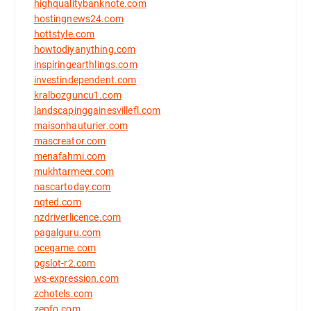
highqualitybanknote.com
hostingnews24.com
hottstyle.com
howtodiyanything.com
inspiringearthlings.com
investindependent.com
kralbozguncu1.com
landscapinggainesvillefl.com
maisonhauturier.com
mascreator.com
menafahmi.com
mukhtarmeer.com
nascartoday.com
nqted.com
nzdriverlicence.com
pagalguru.com
pcegame.com
pgslot-r2.com
ws-expression.com
zchotels.com
zepfo.com