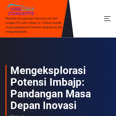
S
k
i
Rasakan kenyamanan bermain slot anti
p
rungkat PG Soft malam ini. Pilihan terbaik
t
untuk pengalaman bermain yang aman dan
o
menguntungkan.
c
o
n
t
e
n
Mengeksplorasi
t
Potensi Imbajp:
Pandangan Masa
Depan Inovasi