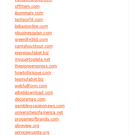
offthem.com
ibommatv.com
techporfit.com
bekasionline.com
nbusinessplan.com
greenlife360.com
cantshoutitout.com
expressufabet.biz
mypuertoplata.net
thepioneerxpress.com
howtofixissue.com
teamufabet.biz
webfullform.com
allviddownload.com
decorsmag.com
gamblingcasinonews.com
universitiesofamerica.net
progameofbrands.com
qbreview.org
servicewueste.org