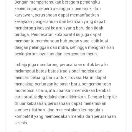
Dengan mempertemukan beragam pemangku
kepentingan, seperti pelanggan, pemasok, dan
karyawan, perusahaan dapat memanfaatkan
kekayaan pengetahuan dan keahlian yang dapat
mendorong inovasi ke arah yang baru dan tidak
terduga. Pendekatan kolaboratif ini juga dapat
membantu membangun hubungan yang lebih kuat
dengan pelanggan dan mitra, sehingga menghasilkan
peningkatan loyalitas dan pengenalan merek.
Imbajp juga mendorong perusahaan untuk berpikir
melampaui batas-batas tradisional mereka dan
mencari peluang baru untuk inovasi. Hal ini dapat
mencakup perluasan ke pasar baru, pengembangan
model bisnis baru, atau bahkan memikirkan kembali
cara produk diproduksi dan dikirimkan. Dengan berpikir
di luar kebiasaan, perusahaan dapat menemukan
sumber nilai baru dan menciptakan keunggulan
kompetitif yang membedakan mereka dari perusahaan
sejenis.