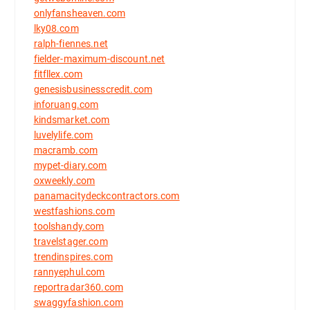
onlyfansheaven.com
lky08.com
ralph-fiennes.net
fielder-maximum-discount.net
fitfllex.com
genesisbusinesscredit.com
inforuang.com
kindsmarket.com
luvelylife.com
macramb.com
mypet-diary.com
oxweekly.com
panamacitydeckcontractors.com
westfashions.com
toolshandy.com
travelstager.com
trendinspires.com
rannyephul.com
reportradar360.com
swaggyfashion.com