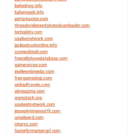
bahednog.info
bahenxgek.info
pertamaskre.com
threadsvideoandphotodownloader.com
techgiddy.com
usalivenetwork.com
jackpotrushonline.info
ucnewshindi.com
freecellphonedatabase.com
gamersrope.com
exellewebmedia.com
free-gamestop.com
sinbadtravels.com
ukmagzine.com
wareztech.org
usabestnetwork.com
jessepinkmanoutfit.com
umailsend.com
retarys.com
fasterformationcpf.com