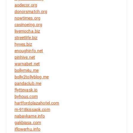
aodecor.org
donorsmatch.org
nowtimes.org
casinoeing.org
livemocha.biz
streetlife.biz
hyves.biz
enoughinfo.net
pinhive.net
warnabet.net
bollym4u.me
bolly2tollyblog.me
pandaclub.me
flyttevask.io
byhous.com
hartfordplazahotel.com
m-918kissapk.com
nabavkame.info
gakbiasa.com
iflowerhu.info