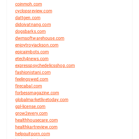
coinmoh.com
cyclopsreview.com
dattgen.com
didoivatnang.com
dogsbarks.com
dwmsoftwarehouse.com
enjoytroyjackson.com
epicaimbots.com
etech4news.com
expresspsychedelicsshop.com
fashionistani.com
feelingswed.com
firecabal.com
forbessmagazine.com
globalmarketlivetoday.com
gpl-license.com
grow2every.com
healthhousecare.com
healthkartreview.com
helpquitporn.com