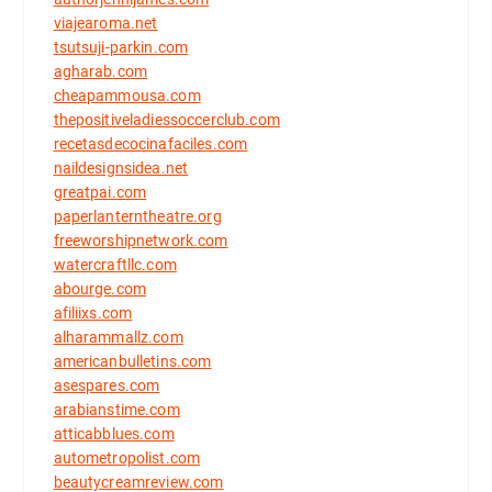
viajearoma.net
tsutsuji-parkin.com
agharab.com
cheapammousa.com
thepositiveladiessoccerclub.com
recetasdecocinafaciles.com
naildesignsidea.net
greatpai.com
paperlanterntheatre.org
freeworshipnetwork.com
watercraftllc.com
abourge.com
afiliixs.com
alharammallz.com
americanbulletins.com
asespares.com
arabianstime.com
atticabblues.com
autometropolist.com
beautycreamreview.com