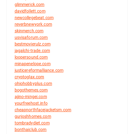
glimmerick.com
davidfollett.com
newcollegebeat.com
reverbnewyork.com
skinmerch.com
usvisaforum.com
bestmovierulz.com
jagalchi-trade.com
loopersound.com
minapenelope.com
justicereformalliance.com
cryptoglax.com
ohiohobbyplus.com
bogothemes.com
ajino-mingei.com
yourfreehost.info
cheapnorthfacejacketsm.com
gurjoshhomes.com
tombradydiet.com
bonthaiclub.com