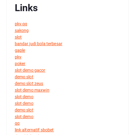
Links
pkv qq
sakong
slot
bandar judi bola terbesar
gaple
pkv
poker
slot demo gacor
demo slot
demo slot zeus
slot demo maxwin
slot demo
slot demo
demo slot
slot demo
qq
link alternatif sbobet