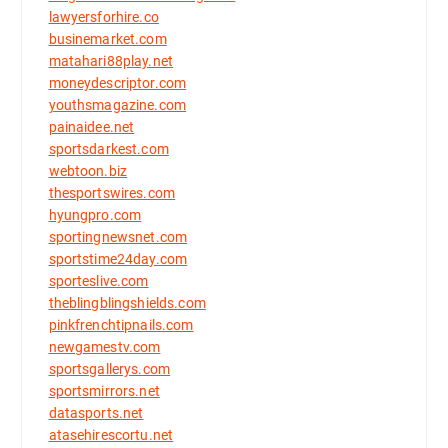
lawyersforhire.co
businemarket.com
matahari88play.net
moneydescriptor.com
youthsmagazine.com
painaidee.net
sportsdarkest.com
webtoon.biz
thesportswires.com
hyungpro.com
sportingnewsnet.com
sportstime24day.com
sporteslive.com
theblingblingshields.com
pinkfrenchtipnails.com
newgamestv.com
sportsgallerys.com
sportsmirrors.net
datasports.net
atasehirescortu.net