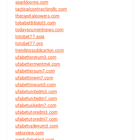
sparklooms.com
tacticalcontractingllc.com
thecapitalpowers.com
tobabet88slot3.com
todayscurrentnews.com
totobet77.asia
totobet77.org
trendingpublication.com
ufabettererum3.com
ufabettermentm4.com
ufabettersum7.com
ufabettinwm7.com
ufabettinwum3.com
ufabetunitedm3.com
ufabetunitedm7.com
ufabetuskedm7.com
ufabetutoredm3.com
ufabetutoredm7.com
ufabetvalleyum3.com
veloxview.com
westufabetm3.com