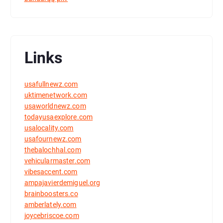
Links
usafullnewz.com
uktimenetwork.com
usaworldnewz.com
todayusaexplore.com
usalocality.com
usafournewz.com
thebalochhal.com
vehicularmaster.com
vibesaccent.com
ampajavierdemiguel.org
brainboosters.co
amberlately.com
joycebriscoe.com