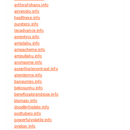
artforafghans.info
airvendio.info
healthexe.info
puretecx.info
tecadvance.info
aminityio.info
amiolahu.info
ampacheme.info
ampullahu.info
aromaxme.info
asserthatecontrast.info
atenderme.info
bangumiio.info
bekosunhu.info
beneficialgrandiose.info
blomaio.info
dosellinfoplete.info
podtubeio.info
powerfulvolatile.info
qvidsio.info