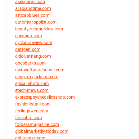
asespares.com
arabianstime.com
atticabblues.com
autometropolist.com
beautycreamreview.com
coinmoh.com
cyclopsreview.com
dattgen.com
didoivatnang.com
dogsbarks.com
dwmsoftwarehouse.com
enjoytroyjackson.com
epicaimbots.com
etech4news.com
expresspsychedelicsshop.com
fashionistani.com
feelingswed.com
firecabal.com
forbessmagazine.com
globalmarketlivetoday.com
gpl-license.com