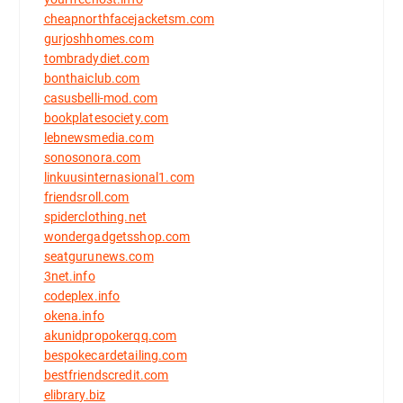
cheapnorthfacejacketsm.com
gurjoshhomes.com
tombradydiet.com
bonthaiclub.com
casusbelli-mod.com
bookplatesociety.com
lebnewsmedia.com
sonosonora.com
linkuusinternasional1.com
friendsroll.com
spiderclothing.net
wondergadgetsshop.com
seatgurunews.com
3net.info
codeplex.info
okena.info
akunidpropokerqq.com
bespokecardetailing.com
bestfriendscredit.com
elibrary.biz