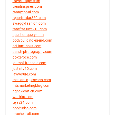
travelstager.com
trendinspires.com
rannyephul.com
reportradar360.com
swaggyfashion.com
taraftariumtv10.com
questionquery.com
bodybuildinglegend.com
brilliant-nails.com
dandr-photography.com
dokteroce.com
journal-francais.com
justintv10.com
lawyerule.com
mediamingleseaco.com
mtsmarketingblog.com
nghekiemtien.com
wasirku.com
tejas24.com
poolturbo.com
prachestait.com