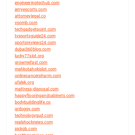
engineeringtechub.com
jerryescorts.com
attorneylegal.co
voomb.com
techgadgetpoint.com
tvsportsguide24.com
sportsreviews24.com
dubai360blog.com
lucky77slot.org
growmefast.com
mahkotahokislot.com
onlinecancerpharm.com
ufalek.org
mattress-disposal.com
happyflooringandcabinets.com
bodybuildinglife.co
qrdoggy.com
technologygud.com
realshocknews.com
pickgb.com