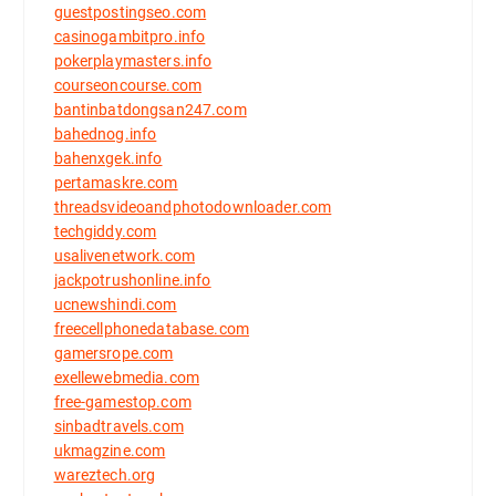
guestpostingseo.com
casinogambitpro.info
pokerplaymasters.info
courseoncourse.com
bantinbatdongsan247.com
bahednog.info
bahenxgek.info
pertamaskre.com
threadsvideoandphotodownloader.com
techgiddy.com
usalivenetwork.com
jackpotrushonline.info
ucnewshindi.com
freecellphonedatabase.com
gamersrope.com
exellewebmedia.com
free-gamestop.com
sinbadtravels.com
ukmagzine.com
wareztech.org