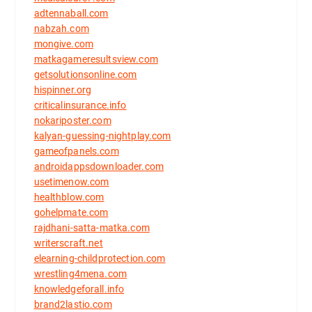
adtennaball.com
nabzah.com
mongive.com
matkagameresultsview.com
getsolutionsonline.com
hispinner.org
criticalinsurance.info
nokariposter.com
kalyan-guessing-nightplay.com
gameofpanels.com
androidappsdownloader.com
usetimenow.com
healthblow.com
gohelpmate.com
rajdhani-satta-matka.com
writerscraft.net
elearning-childprotection.com
wrestling4mena.com
knowledgeforall.info
brand2lastio.com