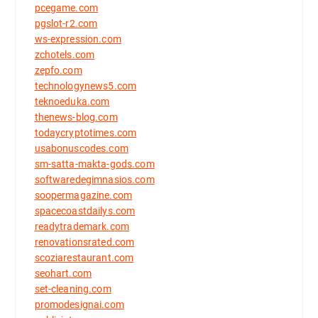
pcegame.com
pgslot-r2.com
ws-expression.com
zchotels.com
zepfo.com
technologynews5.com
teknoeduka.com
thenews-blog.com
todaycryptotimes.com
usabonuscodes.com
sm-satta-makta-gods.com
softwaredegimnasios.com
soopermagazine.com
spacecoastdailys.com
readytrademark.com
renovationsrated.com
scoziarestaurant.com
seohart.com
set-cleaning.com
promodesignai.com