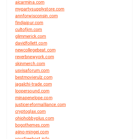
aicarmina.com
mypartysupplystore.com
annforwisconsin.com
findjaipur.com
cultofjim.com
glimmerick.com
davidfollett.com
newcollegebeat.com
reverbnewyork.com
skinmerch.com
usvisaforum.com
bestmovierulz.com
jagalchi-trade.com
loopersound.com
minapenelope.com
justicereformalliance.com
cryptoglax.com
ohiohobbyplus.com
bogothemes.com
ajino-mingei.com
yourfreehost.info