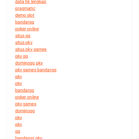
data hk lengkap
pragmatic
demo slot
bandarqq
poker online
situs qq
situs pkv
situs pkv games
pkv qq
dominoqq pkv
pkv games bandarqq
pkv
pkv
bandarqq
poker online
pkv games
dominoqq
pkv
pkv
qq
bandarqq pkv