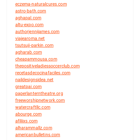
eczema-naturalcures.com
astro-bath.com
aghapal.com
altu-expo.com
authorjennijames.com
viajearoma.net
tsutsuji-parkin.com
agharab.com
cheapammousa.com
thepositiveladiessoccerclub.com
recetasdecocinafaciles.com
naildesignsidea.net
greatpai.com
paperlanterntheatre.org
freeworshipnetwork.com
watercraftllc.com
abourge.com
afiliixs.com
alharammallz.com
americanbulletins.com