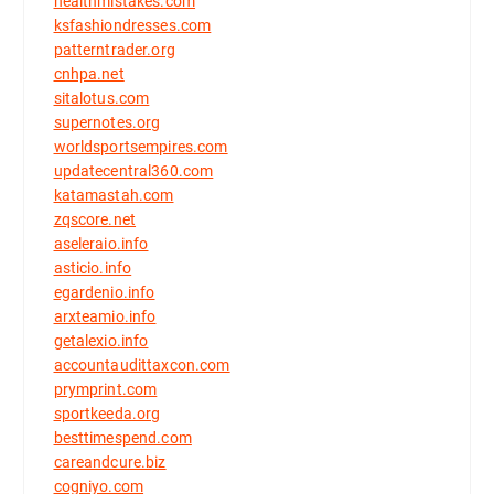
healthmistakes.com
ksfashiondresses.com
patterntrader.org
cnhpa.net
sitalotus.com
supernotes.org
worldsportsempires.com
updatecentral360.com
katamastah.com
zqscore.net
aseleraio.info
asticio.info
egardenio.info
arxteamio.info
getalexio.info
accountaudittaxcon.com
prymprint.com
sportkeeda.org
besttimespend.com
careandcure.biz
cogniyo.com