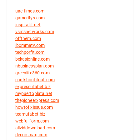
uae-times.com
gamerifys.com
inspiratif.net
vsmsnetworks.com
offthem.com
ibommatv.com
techporfit.com
bekasionline.com
nbusinessplan.com
greenlife360.com
cantshoutitout.com
expressufabet.biz
mypuertoplata.net
thepioneerxpress.com
howtofixissue.com
teamufabet.biz
webfullform.com
allviddownload.com
decorsmag.com