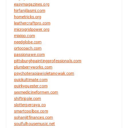
easymagazines.org
hirfanjilasmi.com
hometricks.org
leathercraftpro.com
microgridpower.org
mixiqo.com
needglobe.com
ortocoach.com
passionawe.com
pittsburghpaintingprofessionals.com
plumberryworks.com
psychoterapiawioletanowak.com
quickultimate.com
quirkyquester.com
sexmedicineformen.com
shiftripple.com
slotterpercaya.co
smartcoolbox.com
sohanjitfinances.com
soulfulhousemusic.net