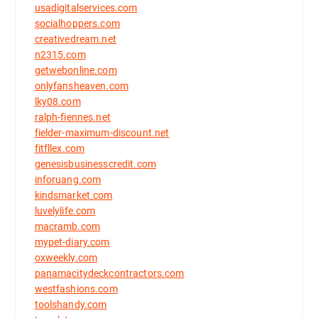
usadigitalservices.com
socialhoppers.com
creativedream.net
n2315.com
getwebonline.com
onlyfansheaven.com
lky08.com
ralph-fiennes.net
fielder-maximum-discount.net
fitfllex.com
genesisbusinesscredit.com
inforuang.com
kindsmarket.com
luvelylife.com
macramb.com
mypet-diary.com
oxweekly.com
panamacitydeckcontractors.com
westfashions.com
toolshandy.com