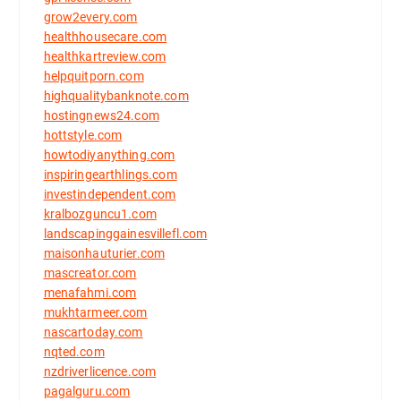
grow2every.com
healthhousecare.com
healthkartreview.com
helpquitporn.com
highqualitybanknote.com
hostingnews24.com
hottstyle.com
howtodiyanything.com
inspiringearthlings.com
investindependent.com
kralbozguncu1.com
landscapinggainesvillefl.com
maisonhauturier.com
mascreator.com
menafahmi.com
mukhtarmeer.com
nascartoday.com
nqted.com
nzdriverlicence.com
pagalguru.com