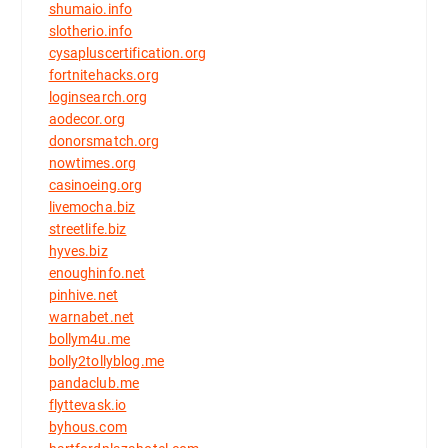
shumaio.info
slotherio.info
cysapluscertification.org
fortnitehacks.org
loginsearch.org
aodecor.org
donorsmatch.org
nowtimes.org
casinoeing.org
livemocha.biz
streetlife.biz
hyves.biz
enoughinfo.net
pinhive.net
warnabet.net
bollym4u.me
bolly2tollyblog.me
pandaclub.me
flyttevask.io
byhous.com