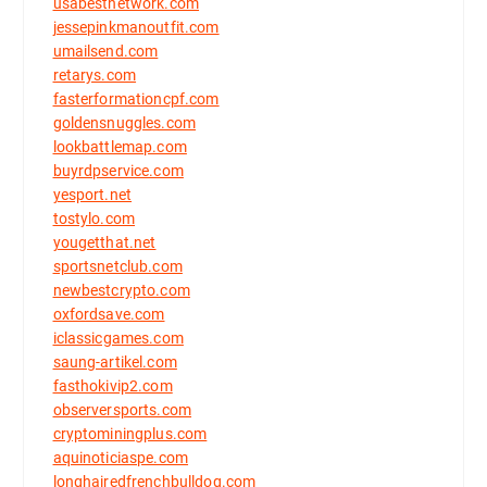
usabestnetwork.com
jessepinkmanoutfit.com
umailsend.com
retarys.com
fasterformationcpf.com
goldensnuggles.com
lookbattlemap.com
buyrdpservice.com
yesport.net
tostylo.com
yougetthat.net
sportsnetclub.com
newbestcrypto.com
oxfordsave.com
iclassicgames.com
saung-artikel.com
fasthokivip2.com
observersports.com
cryptominingplus.com
aquinoticiaspe.com
longhairedfrenchbulldog.com