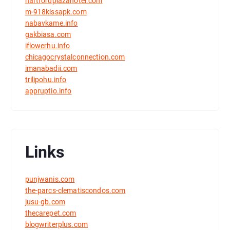
hartfordplazahotel.com
m-918kissapk.com
nabavkame.info
gakbiasa.com
iflowerhu.info
chicagocrystalconnection.com
imanabadii.com
trilipohu.info
appruptio.info
Links
punjwanis.com
the-parcs-clematiscondos.com
jusu-gb.com
thecarepet.com
blogwriterplus.com