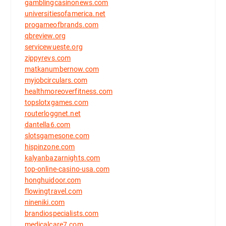
gamblingcasinonews.com
universitiesofamerica.net
progameofbrands.com
qbreview.org
servicewueste.org
zippyrevs.com
matkanumbernow.com
myjobcirculars.com
healthmoreoverfitness.com
topslotxgames.com
routerloggnet.net
dantella6.com
slotsgamesone.com
hispinzone.com
kalyanbazarnights.com
top-online-casino-usa.com
honghuidoor.com
flowingtravel.com
nineniki.com
brandiospecialists.com
medicalcare7.com