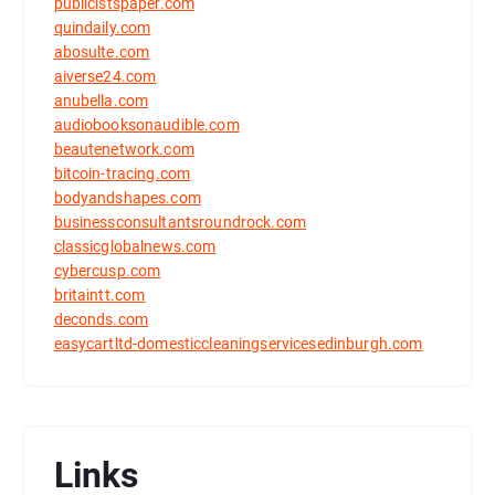
publicistspaper.com
quindaily.com
abosulte.com
aiverse24.com
anubella.com
audiobooksonaudible.com
beautenetwork.com
bitcoin-tracing.com
bodyandshapes.com
businessconsultantsroundrock.com
classicglobalnews.com
cybercusp.com
britaintt.com
deconds.com
easycartltd-domesticcleaningservicesedinburgh.com
Links