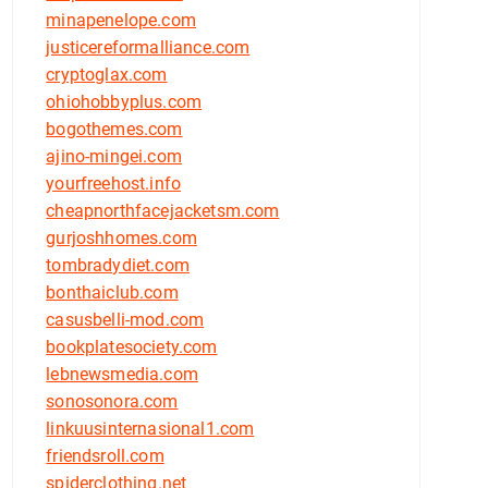
minapenelope.com
justicereformalliance.com
cryptoglax.com
ohiohobbyplus.com
bogothemes.com
ajino-mingei.com
yourfreehost.info
cheapnorthfacejacketsm.com
gurjoshhomes.com
tombradydiet.com
bonthaiclub.com
casusbelli-mod.com
bookplatesociety.com
lebnewsmedia.com
sonosonora.com
linkuusinternasional1.com
friendsroll.com
spiderclothing.net