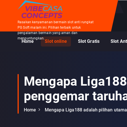
S
k
i
Rasakan kenyamanan bermain slot anti rungkat
p
PG Soft malam ini. Pilihan terbaik untuk
t
pengalaman bermain yang aman dan
o
menguntungkan.
Home
Slot online
Slot Gratis
Slot An
c
o
n
t
e
Mengapa Liga188 
n
t
penggemar taruha
Home
Mengapa Liga188 adalah pilihan utama