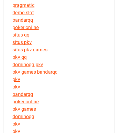
pragmatic
demo slot
bandarqq
poker online
situs qq
situs pkv
situs pkv games
pkv qq
dominoqq pkv
pkv games bandarqq
pkv
pkv
bandarqq
poker online
pkv games
dominoqq
pkv
pkv