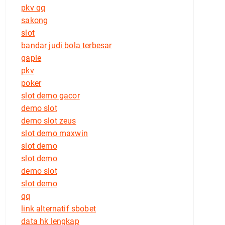
pkv qq
sakong
slot
bandar judi bola terbesar
gaple
pkv
poker
slot demo gacor
demo slot
demo slot zeus
slot demo maxwin
slot demo
slot demo
demo slot
slot demo
qq
link alternatif sbobet
data hk lengkap