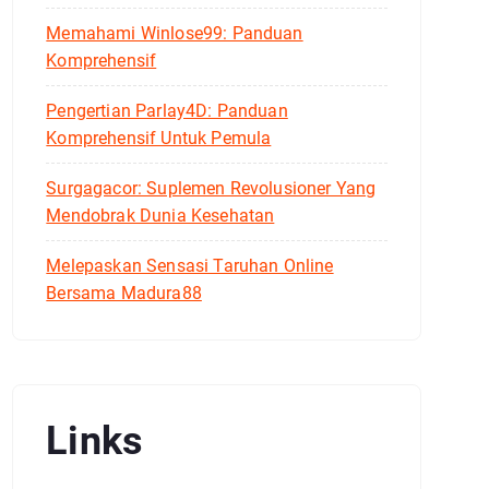
Memahami Winlose99: Panduan
Komprehensif
Pengertian Parlay4D: Panduan
Komprehensif Untuk Pemula
Surgagacor: Suplemen Revolusioner Yang
Mendobrak Dunia Kesehatan
Melepaskan Sensasi Taruhan Online
Bersama Madura88
Links