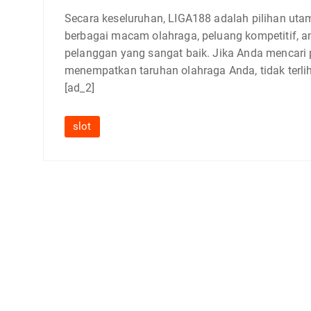
Secara keseluruhan, LIGA188 adalah pilihan ut
berbagai macam olahraga, peluang kompetitif,
pelanggan yang sangat baik. Jika Anda mencari 
menempatkan taruhan olahraga Anda, tidak terliha
[ad_2]
slot