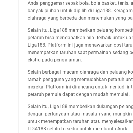
Anda penggemar sepak bola, bola basket, tenis,
banyak pilihan untuk dipilih di Liga188. Kerag
olahraga yang berbeda dan menemukan yang pal
Selain itu, Liga188 memberikan peluang kompetit
petaruh bisa mendapatkan nilai terbaik untuk 
Liga188. Platform ini juga menawarkan opsi ta
menempatkan taruhan saat permainan sedang b
ekstra pada pengalaman.
Selain berbagai macam olahraga dan peluang k
ramah pengguna yang memudahkan petaruh untu
mereka. Platform ini dirancang untuk menjadi i
petaruh pemula dapat dengan mudah memulai.
Selain itu, Liga188 memberikan dukungan pelan
dengan pertanyaan atau masalah yang mungkin 
untuk menempatkan taruhan atau menyelesaikan 
LIGA188 selalu tersedia untuk membantu Anda.