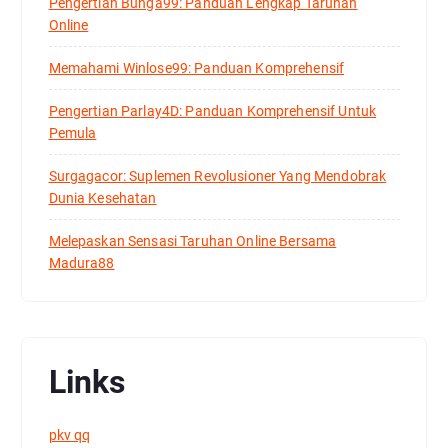
Pengertian Bunga99: Panduan Lengkap Taruhan
Online
Memahami Winlose99: Panduan Komprehensif
Pengertian Parlay4D: Panduan Komprehensif Untuk
Pemula
Surgagacor: Suplemen Revolusioner Yang Mendobrak
Dunia Kesehatan
Melepaskan Sensasi Taruhan Online Bersama
Madura88
Links
pkv qq