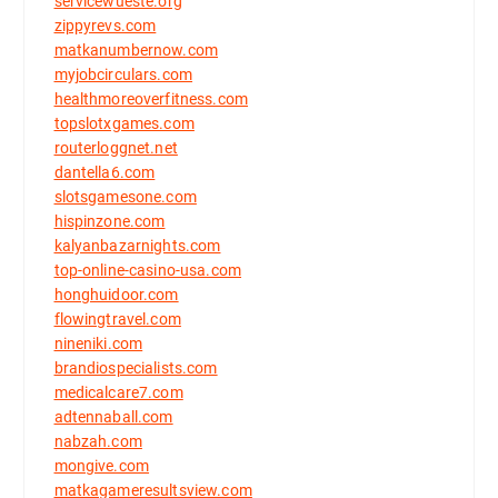
servicewueste.org
zippyrevs.com
matkanumbernow.com
myjobcirculars.com
healthmoreoverfitness.com
topslotxgames.com
routerloggnet.net
dantella6.com
slotsgamesone.com
hispinzone.com
kalyanbazarnights.com
top-online-casino-usa.com
honghuidoor.com
flowingtravel.com
nineniki.com
brandiospecialists.com
medicalcare7.com
adtennaball.com
nabzah.com
mongive.com
matkagameresultsview.com