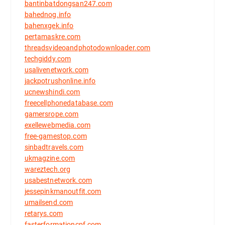
bantinbatdongsan247.com
bahednog.info
bahenxgek.info
pertamaskre.com
threadsvideoandphotodownloader.com
techgiddy.com
usalivenetwork.com
jackpotrushonline.info
ucnewshindi.com
freecellphonedatabase.com
gamersrope.com
exellewebmedia.com
free-gamestop.com
sinbadtravels.com
ukmagzine.com
wareztech.org
usabestnetwork.com
jessepinkmanoutfit.com
umailsend.com
retarys.com
fasterformationcpf.com