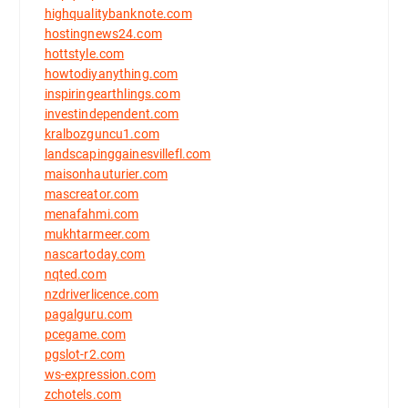
highqualitybanknote.com
hostingnews24.com
hottstyle.com
howtodiyanything.com
inspiringearthlings.com
investindependent.com
kralbozguncu1.com
landscapinggainesvillefl.com
maisonhauturier.com
mascreator.com
menafahmi.com
mukhtarmeer.com
nascartoday.com
nqted.com
nzdriverlicence.com
pagalguru.com
pcegame.com
pgslot-r2.com
ws-expression.com
zchotels.com