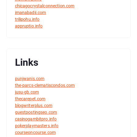
chicagocrystalconnection.com
imanabadii.com
trilipohu.info
appruptio.info
Links
punjwanis.com
the-parcs-clematiscondos.com
jusu-gb.com
thecarepet.com
blogwriterplus.com
guestpostingseo.com
casinogambitpro.info
pokerplaymasters.info
courseoncourse.com