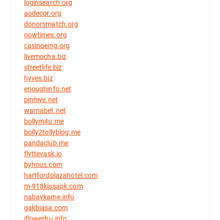
loginsearch.org
aodecor.org
donorsmatch.org
nowtimes.org
casinoeing.org
livemocha.biz
streetlife.biz
hyves.biz
enoughinfo.net
pinhive.net
warnabet.net
bollym4u.me
bolly2tollyblog.me
pandaclub.me
flyttevask.io
byhous.com
hartfordplazahotel.com
m-918kissapk.com
nabavkame.info
gakbiasa.com
iflowerhu.info