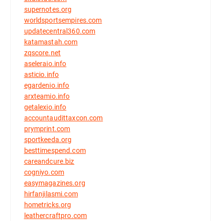
supernotes.org
worldsportsempires.com
updatecentral360.com
katamastah.com
zqscore.net
aseleraio.info
asticio.info
egardenio.info
arxteamio.info
getalexio.info
accountaudittaxcon.com
prymprint.com
sportkeeda.org
besttimespend.com
careandcure.biz
cogniyo.com
easymagazines.org
hirfanjilasmi.com
hometricks.org
leathercraftpro.com