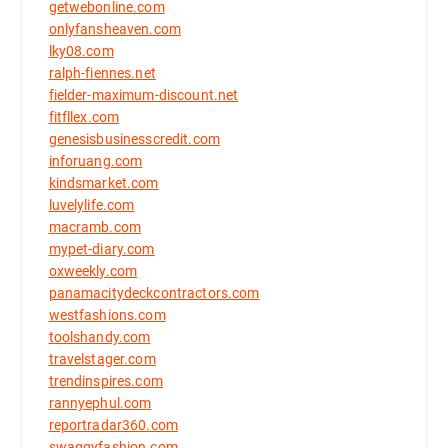
getwebonline.com
onlyfansheaven.com
lky08.com
ralph-fiennes.net
fielder-maximum-discount.net
fitfllex.com
genesisbusinesscredit.com
inforuang.com
kindsmarket.com
luvelylife.com
macramb.com
mypet-diary.com
oxweekly.com
panamacitydeckcontractors.com
westfashions.com
toolshandy.com
travelstager.com
trendinspires.com
rannyephul.com
reportradar360.com
swaggyfashion.com