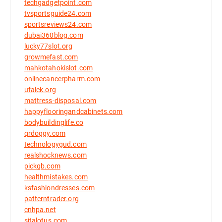
techgadgetpoint.com
tvsportsguide24.com
sportsreviews24.com
dubai360blog.com
lucky77slot.org
growmefast.com
mahkotahokislot.com
onlinecancerpharm.com
ufalek.org
mattress-disposal.com
happyflooringandcabinets.com
bodybuildinglife.co
qrdoggy.com
technologygud.com
realshocknews.com
pickgb.com
healthmistakes.com
ksfashiondresses.com
patterntrader.org
cnhpa.net
sitalotus.com