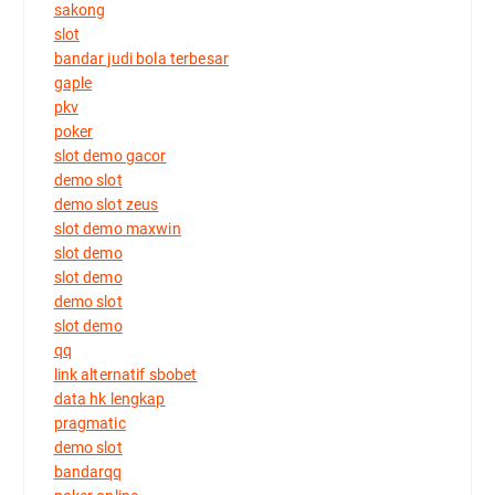
sakong
slot
bandar judi bola terbesar
gaple
pkv
poker
slot demo gacor
demo slot
demo slot zeus
slot demo maxwin
slot demo
slot demo
demo slot
slot demo
qq
link alternatif sbobet
data hk lengkap
pragmatic
demo slot
bandarqq