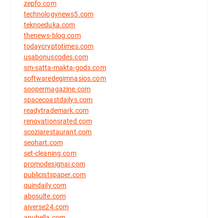
zepfo.com
technologynews5.com
teknoeduka.com
thenews-blog.com
todaycryptotimes.com
usabonuscodes.com
sm-satta-makta-gods.com
softwaredegimnasios.com
soopermagazine.com
spacecoastdailys.com
readytrademark.com
renovationsrated.com
scoziarestaurant.com
seohart.com
set-cleaning.com
promodesignai.com
publicistspaper.com
quindaily.com
abosulte.com
aiverse24.com
anubella.com