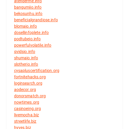
atenderme.info
bangumiio.info
bekosunhu.info
beneficialgrandiose.info
blomaio.info
dosellinfoplete.info
podtubeio.info
powerfulvolatile.info
qvidsio.info
shumaio.info
slotherio.info
cysapluscertification.org
fortnitehacks.org
loginsearch.org
aodecor.org
donorsmatch.org
nowtimes.org
casinoeing.org
livemocha.biz
streetlife.biz
hyves.biz