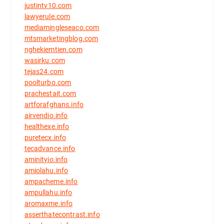
justintv10.com
lawyerule.com
mediamingleseaco.com
mtsmarketingblog.com
nghekiemtien.com
wasirku.com
tejas24.com
poolturbo.com
prachestait.com
artforafghans.info
airvendio.info
healthexe.info
puretecx.info
tecadvance.info
aminityio.info
amiolahu.info
ampacheme.info
ampullahu.info
aromaxme.info
asserthatecontrast.info