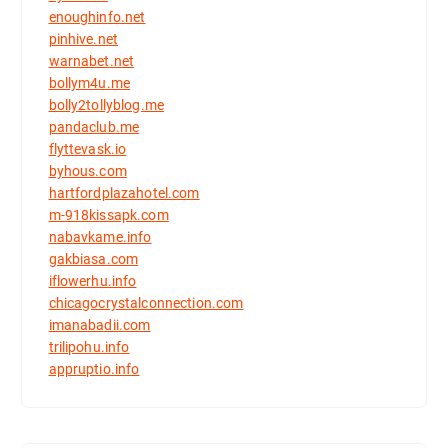
enoughinfo.net
pinhive.net
warnabet.net
bollym4u.me
bolly2tollyblog.me
pandaclub.me
flyttevask.io
byhous.com
hartfordplazahotel.com
m-918kissapk.com
nabavkame.info
gakbiasa.com
iflowerhu.info
chicagocrystalconnection.com
imanabadii.com
trilipohu.info
appruptio.info