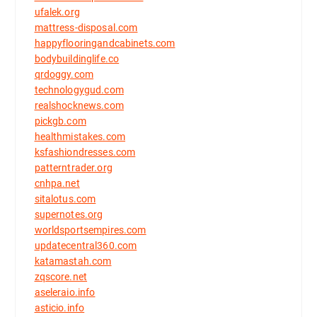
ufalek.org
mattress-disposal.com
happyflooringandcabinets.com
bodybuildinglife.co
qrdoggy.com
technologygud.com
realshocknews.com
pickgb.com
healthmistakes.com
ksfashiondresses.com
patterntrader.org
cnhpa.net
sitalotus.com
supernotes.org
worldsportsempires.com
updatecentral360.com
katamastah.com
zqscore.net
aseleraio.info
asticio.info