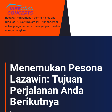
S
k
i
Rasakan kenyamanan bermain slot anti
p
rungkat PG Soft malam ini. Pilihan terbaik
t
untuk pengalaman bermain yang aman dan
o
menguntungkan.
c
o
n
t
e
n
Menemukan Pesona
t
Lazawin: Tujuan
Perjalanan Anda
Berikutnya