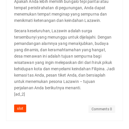
Apakah Anda lebih memilih bungalo tepi pantai atau
tempat peristirahatan di pegunungan, Anda dapat
menemukan tempat menginap yang sempurna dan
menikmati ketenangan dan keindahan Lazawin.
Secara keseluruhan, Lazawin adalah surga
tersembunyi yang menunggu untuk dijelajahi. Dengan
pemandangan alamnya yang menakjubkan, budaya
yang dinamis, dan keramahtamahan yang hangat,
desa menawan ini adalah tujuan sempurna bagi
wisatawan yang ingin melepaskan diri dari hiruk pikuk
kehidupan kota dan menyelami keindahan Filipina. Jadi
kemasi tas Anda, pesan tiket Anda, dan bersiaplah
untuk menemukan pesona Lazawin – tujuan
perjalanan Anda berikutnya menanti.
[ad_2]
slot
Comments 0