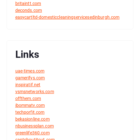
britaintt.com
deconds.com
easycartltd-domesticcleaningservicesedinburgh.com
Links
uae-times.com
gamerifys.com
inspiratif.net
vsmsnetworks.com
offthem.com
ibommatv.com
techporfit.com
bekasionline.com
nbusinessplan.com
greenlife360.com
cantshoutitout.com