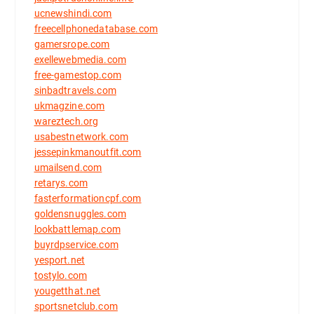
ucnewshindi.com
freecellphonedatabase.com
gamersrope.com
exellewebmedia.com
free-gamestop.com
sinbadtravels.com
ukmagzine.com
wareztech.org
usabestnetwork.com
jessepinkmanoutfit.com
umailsend.com
retarys.com
fasterformationcpf.com
goldensnuggles.com
lookbattlemap.com
buyrdpservice.com
yesport.net
tostylo.com
yougetthat.net
sportsnetclub.com