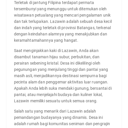
Terletak di jantung Filipina terdapat permata
tersembunyi yang menunggu untuk ditemukan oleh
wisatawan petualang yang mencari pengalaman unik
dan tak terlupakan. Lazawin adalah sebuah desa kecil
dan indah yang terletak di provinsi Batangas, terkenal
dengan keindahan alamnya yang menakjubkan dan
keramahtamahannya yang hangat.
Saat menginjakkan kaki di Lazawin, Anda akan
disambut tanaman hijau subur, perbukitan, dan
perairan sebening kristal. Desa ini dikelilingi oleh
pegunungan yang menjulang tinggi dan pantai yang
masih asli, menjadikannya destinasi sempurna bagi
pecinta alam dan penggemar aktivitas luar ruangan.
Apakah Anda lebih suka mendaki gunung, bersantai di
pantai, atau menjelajahi budaya dan kuliner lokal,
Lazawin memiliki sesuatu untuk semua orang.
Salah satu yang menarik dari Lazawin adalah
pemandangan budayanya yang dinamis. Desa ini
adalah rumah bagi komunitas seniman dan pengrajin