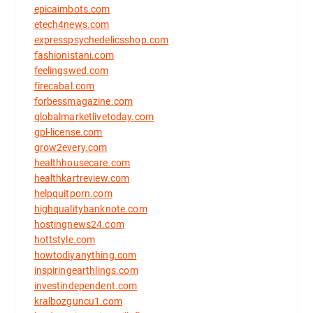
epicaimbots.com
etech4news.com
expresspsychedelicsshop.com
fashionistani.com
feelingswed.com
firecabal.com
forbessmagazine.com
globalmarketlivetoday.com
gpl-license.com
grow2every.com
healthhousecare.com
healthkartreview.com
helpquitporn.com
highqualitybanknote.com
hostingnews24.com
hottstyle.com
howtodiyanything.com
inspiringearthlings.com
investindependent.com
kralbozguncu1.com