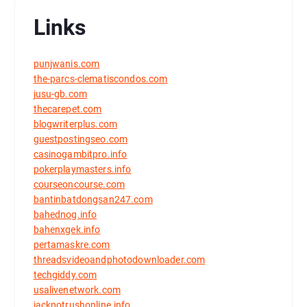
Links
punjwanis.com
the-parcs-clematiscondos.com
jusu-gb.com
thecarepet.com
blogwriterplus.com
guestpostingseo.com
casinogambitpro.info
pokerplaymasters.info
courseoncourse.com
bantinbatdongsan247.com
bahednog.info
bahenxgek.info
pertamaskre.com
threadsvideoandphotodownloader.com
techgiddy.com
usalivenetwork.com
jackpotrushonline.info