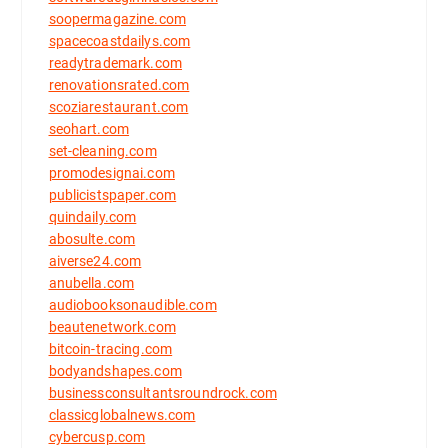
soopermagazine.com
spacecoastdailys.com
readytrademark.com
renovationsrated.com
scoziarestaurant.com
seohart.com
set-cleaning.com
promodesignai.com
publicistspaper.com
quindaily.com
abosulte.com
aiverse24.com
anubella.com
audiobooksonaudible.com
beautenetwork.com
bitcoin-tracing.com
bodyandshapes.com
businessconsultantsroundrock.com
classicglobalnews.com
cybercusp.com