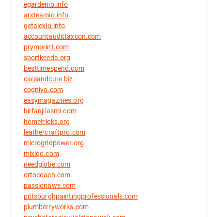
egardenio.info
arxteamio.info
getalexio.info
accountaudittaxcon.com
prymprint.com
sportkeeda.org
besttimespend.com
careandcure.biz
cogniyo.com
easymagazines.org
hirfanjilasmi.com
hometricks.org
leathercraftpro.com
microgridpower.org
mixiqo.com
needglobe.com
ortocoach.com
passionawe.com
pittsburghpaintingprofessionals.com
plumberryworks.com