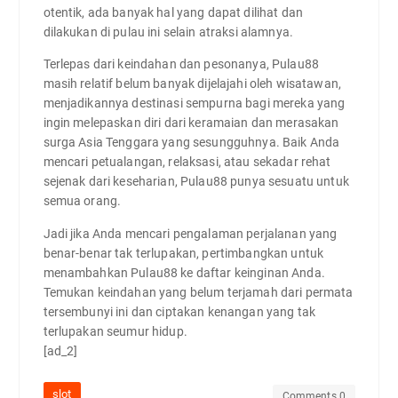
otentik, ada banyak hal yang dapat dilihat dan
dilakukan di pulau ini selain atraksi alamnya.
Terlepas dari keindahan dan pesonanya, Pulau88
masih relatif belum banyak dijelajahi oleh wisatawan,
menjadikannya destinasi sempurna bagi mereka yang
ingin melepaskan diri dari keramaian dan merasakan
surga Asia Tenggara yang sesungguhnya. Baik Anda
mencari petualangan, relaksasi, atau sekadar rehat
sejenak dari keseharian, Pulau88 punya sesuatu untuk
semua orang.
Jadi jika Anda mencari pengalaman perjalanan yang
benar-benar tak terlupakan, pertimbangkan untuk
menambahkan Pulau88 ke daftar keinginan Anda.
Temukan keindahan yang belum terjamah dari permata
tersembunyi ini dan ciptakan kenangan yang tak
terlupakan seumur hidup.
[ad_2]
slot
Comments 0