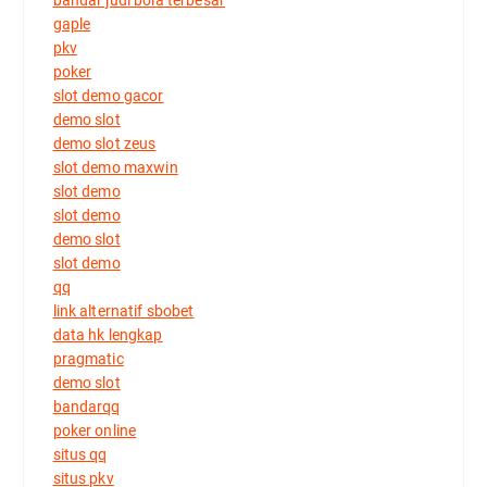
bandar judi bola terbesar
gaple
pkv
poker
slot demo gacor
demo slot
demo slot zeus
slot demo maxwin
slot demo
slot demo
demo slot
slot demo
qq
link alternatif sbobet
data hk lengkap
pragmatic
demo slot
bandarqq
poker online
situs qq
situs pkv