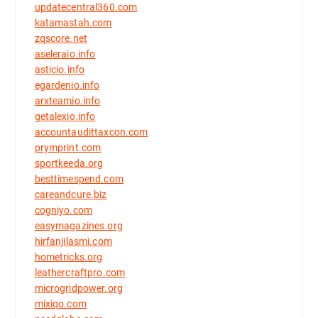
updatecentral360.com
katamastah.com
zqscore.net
aseleraio.info
asticio.info
egardenio.info
arxteamio.info
getalexio.info
accountaudittaxcon.com
prymprint.com
sportkeeda.org
besttimespend.com
careandcure.biz
cogniyo.com
easymagazines.org
hirfanjilasmi.com
hometricks.org
leathercraftpro.com
microgridpower.org
mixiqo.com