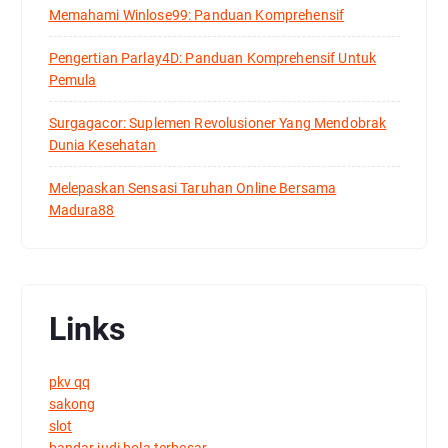
Memahami Winlose99: Panduan Komprehensif
Pengertian Parlay4D: Panduan Komprehensif Untuk
Pemula
Surgagacor: Suplemen Revolusioner Yang Mendobrak
Dunia Kesehatan
Melepaskan Sensasi Taruhan Online Bersama
Madura88
Links
pkv qq
sakong
slot