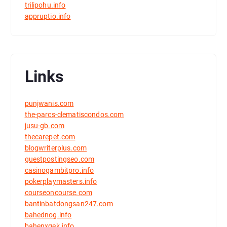
trilipohu.info
appruptio.info
Links
punjwanis.com
the-parcs-clematiscondos.com
jusu-gb.com
thecarepet.com
blogwriterplus.com
guestpostingseo.com
casinogambitpro.info
pokerplaymasters.info
courseoncourse.com
bantinbatdongsan247.com
bahednog.info
bahenxgek.info