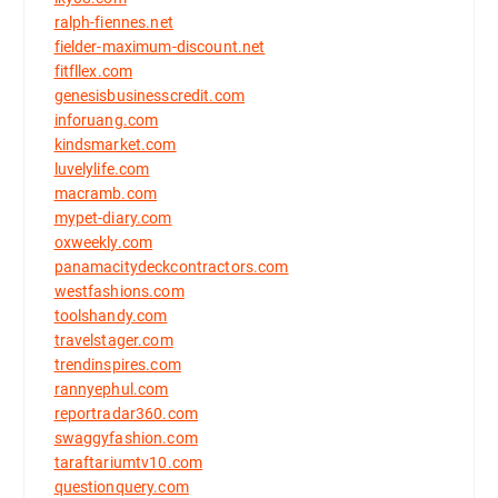
ralph-fiennes.net
fielder-maximum-discount.net
fitfllex.com
genesisbusinesscredit.com
inforuang.com
kindsmarket.com
luvelylife.com
macramb.com
mypet-diary.com
oxweekly.com
panamacitydeckcontractors.com
westfashions.com
toolshandy.com
travelstager.com
trendinspires.com
rannyephul.com
reportradar360.com
swaggyfashion.com
taraftariumtv10.com
questionquery.com