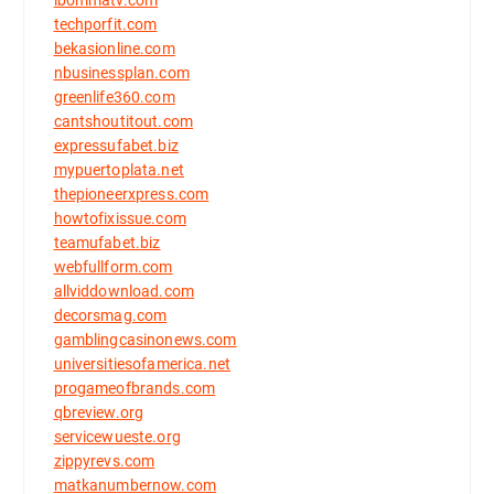
ibommatv.com
techporfit.com
bekasionline.com
nbusinessplan.com
greenlife360.com
cantshoutitout.com
expressufabet.biz
mypuertoplata.net
thepioneerxpress.com
howtofixissue.com
teamufabet.biz
webfullform.com
allviddownload.com
decorsmag.com
gamblingcasinonews.com
universitiesofamerica.net
progameofbrands.com
qbreview.org
servicewueste.org
zippyrevs.com
matkanumbernow.com