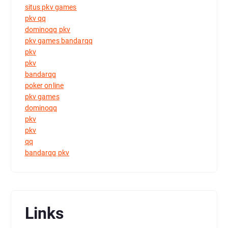
situs pkv games
pkv qq
dominoqq pkv
pkv games bandarqq
pkv
pkv
bandarqq
poker online
pkv games
dominoqq
pkv
pkv
qq
bandarqq pkv
Links