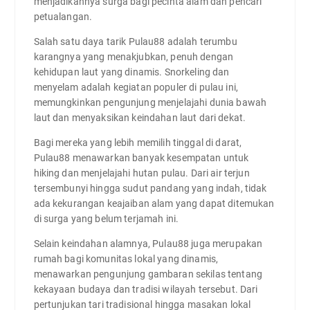
menjadikannya surga bagi pecinta alam dan pencari
petualangan.
Salah satu daya tarik Pulau88 adalah terumbu
karangnya yang menakjubkan, penuh dengan
kehidupan laut yang dinamis. Snorkeling dan
menyelam adalah kegiatan populer di pulau ini,
memungkinkan pengunjung menjelajahi dunia bawah
laut dan menyaksikan keindahan laut dari dekat.
Bagi mereka yang lebih memilih tinggal di darat,
Pulau88 menawarkan banyak kesempatan untuk
hiking dan menjelajahi hutan pulau. Dari air terjun
tersembunyi hingga sudut pandang yang indah, tidak
ada kekurangan keajaiban alam yang dapat ditemukan
di surga yang belum terjamah ini.
Selain keindahan alamnya, Pulau88 juga merupakan
rumah bagi komunitas lokal yang dinamis,
menawarkan pengunjung gambaran sekilas tentang
kekayaan budaya dan tradisi wilayah tersebut. Dari
pertunjukan tari tradisional hingga masakan lokal