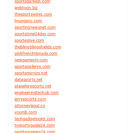
sportsdarkest.com
webtoon.biz
thesportswires.com
hyungpro.com
sportingnewsnet.com
sportstime24day.com
sporteslive.com
theblingblingshields.com
pinkfrenchtipnails.com
newgamestv.com
sportsgallerys.com
sportsmirrors.net
datasports.net
atasehirescortu.net
engineeringtechub.com
jerryescorts.com
attorneylegal.co
voomb.com
techgadgetpoint.com
tvsportsguide24.com
sportsreviews24.com