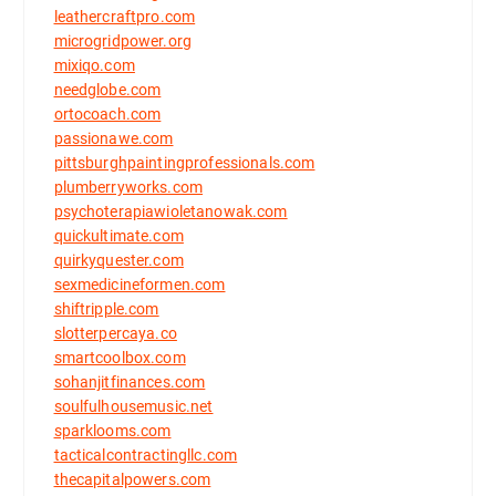
leathercraftpro.com
microgridpower.org
mixiqo.com
needglobe.com
ortocoach.com
passionawe.com
pittsburghpaintingprofessionals.com
plumberryworks.com
psychoterapiawioletanowak.com
quickultimate.com
quirkyquester.com
sexmedicineformen.com
shiftripple.com
slotterpercaya.co
smartcoolbox.com
sohanjitfinances.com
soulfulhousemusic.net
sparklooms.com
tacticalcontractingllc.com
thecapitalpowers.com