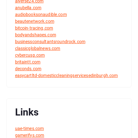
aiverse24.com
anubella.com
audiobooksonaudible.com
beautenetwork.com
bitcoin-tracing.com
bodyandshapes.com
businessconsultantsroundrock.com
classicglobalnews.com
cybercusp.com
britaintt.com
deconds.com
easycartltd-domesticcleaningservicesedinburgh.com
Links
uae-times.com
gamerifys.com