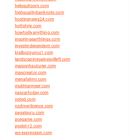
helpquitporn.com
highqualitybanknote.com
hostingnews24.com
hottstyle.com
howtodiyanything.com
inspiringearthlings.com
investindependent.com
kralbozguncu1.com
landscapinggainesvillefl.com
maisonhauturier.com
mascreator.com
menafahmi.com
mukhtarmeer.com
nascartoday.com
nqted.com
nzdriverlicence.com
pagalguru.com
pcegame.com
pgslot-r2.com
ws-expression.com