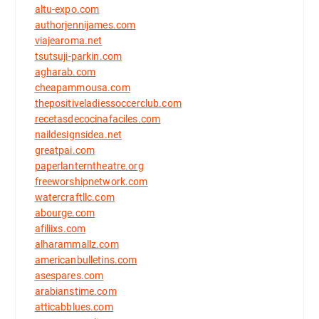
altu-expo.com
authorjennijames.com
viajearoma.net
tsutsuji-parkin.com
agharab.com
cheapammousa.com
thepositiveladiessoccerclub.com
recetasdecocinafaciles.com
naildesignsidea.net
greatpai.com
paperlanterntheatre.org
freeworshipnetwork.com
watercraftllc.com
abourge.com
afiliixs.com
alharammallz.com
americanbulletins.com
asespares.com
arabianstime.com
atticabblues.com