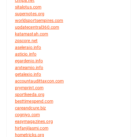
cnhpa.net
sitalotus.com
supernotes.org
worldsportsempires.com
updatecentral360.com
katamastah.com
zqscore.net
aseleraio.info
asticio.info
egardenio.info
arxteamio.info
getalexio.info
accountaudittaxcon.com
prymprint.com
sportkeeda.org
besttimespend.com
careandcure.biz
cogniyo.com
easymagazines.org
hirfanjilasmi.com
hometricks.org