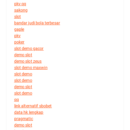
pkv qq
sakong
slot
bandar judi bola terbesar
gaple
pkv
poker
slot demo gacor
demo slot
demo slot zeus
slot demo maxwin
slot demo
slot demo
demo slot
slot demo
qq
link alternatif sbobet
data hk lengkap
pragmatic
demo slot