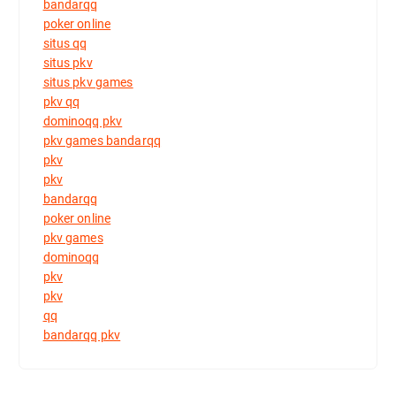
bandarqq
poker online
situs qq
situs pkv
situs pkv games
pkv qq
dominoqq pkv
pkv games bandarqq
pkv
pkv
bandarqq
poker online
pkv games
dominoqq
pkv
pkv
qq
bandarqq pkv