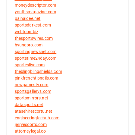
moneydescriptor.com
youthsmagazine.com
painaidee.net
sportsdarkest.com
webtoon.biz
thesportswires.com
hyungpro.com
sportingnewsnet.com
sportstime24day.com
sporteslive.com
theblingblingshields.com
pinkfrenchtipnails.com
newgamestv.com
sportsgallerys.com
sportsmirrors.net
datasports.net
atasehirescortu.net
engineeringtechub.com
jerryescorts.com
attorneylegal.co