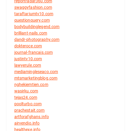
reportradar360.com
swaggyfashion.com
taraftariumtv10.com
questionquery.com
bodybuildinglegend.com
brilliant-nails.com
dandr-photography.com
dokteroce.com
journal-francais.com
justintv10.com
lawyerule.com
mediamingleseaco.com
mtsmarketingblog.com
nghekiemtien.com
wasirku.com
tejas24.com
poolturbo.com
prachestait.com
artforafghans.info
airvendio.info
healthexe.info