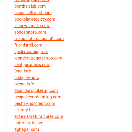
bonthaiclub.com
casusbelli-mod.com
bookplatesociety.com
lebnewsmedia.com
sonosonora.com
linkuusinternasional1.com
friendsroll.com
spiderclothing.net
wondergadgetsshop.com
seatgurunews.com
3net.info
codeplex.info
okena.info
akunidpropokerqq.com
bespokecardetailing.com
bestfriendscredit.com
elibrary.biz
eczema-naturalcures.com
astro-bath.com
aghapal.com