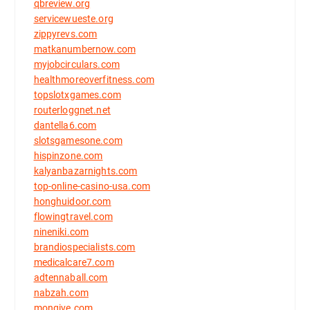
qbreview.org
servicewueste.org
zippyrevs.com
matkanumbernow.com
myjobcirculars.com
healthmoreoverfitness.com
topslotxgames.com
routerloggnet.net
dantella6.com
slotsgamesone.com
hispinzone.com
kalyanbazarnights.com
top-online-casino-usa.com
honghuidoor.com
flowingtravel.com
nineniki.com
brandiospecialists.com
medicalcare7.com
adtennaball.com
nabzah.com
mongive.com