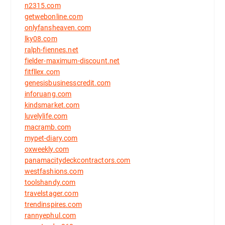
n2315.com
getwebonline.com
onlyfansheaven.com
lky08.com
ralph-fiennes.net
fielder-maximum-discount.net
fitfllex.com
genesisbusinesscredit.com
inforuang.com
kindsmarket.com
luvelylife.com
macramb.com
mypet-diary.com
oxweekly.com
panamacitydeckcontractors.com
westfashions.com
toolshandy.com
travelstager.com
trendinspires.com
rannyephul.com