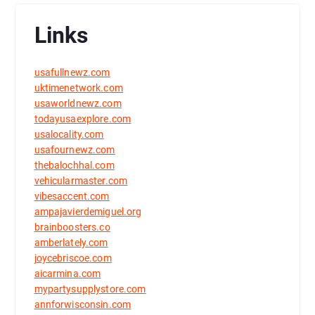
Links
usafullnewz.com
uktimenetwork.com
usaworldnewz.com
todayusaexplore.com
usalocality.com
usafournewz.com
thebalochhal.com
vehicularmaster.com
vibesaccent.com
ampajavierdemiguel.org
brainboosters.co
amberlately.com
joycebriscoe.com
aicarmina.com
mypartysupplystore.com
annforwisconsin.com