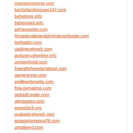
courseoncourse.com
bantinbatdongsan247.com
bahednog.info
bahenxgek.info
pertamaskre.com
threadsvideoandphotodownloader.com
techgiddy.com
usalivenetwork.com
jackpotrushonline.info
ucnewshindi.com
freecellphonedatabase.com
gamersrope.com
exellewebmedia.com
free-gamestop.com
sinbadtravels.com
ukmagzine.com
wareztech.org
usabestnetwork.com
jessepinkmanoutfit.com
umailsend.com