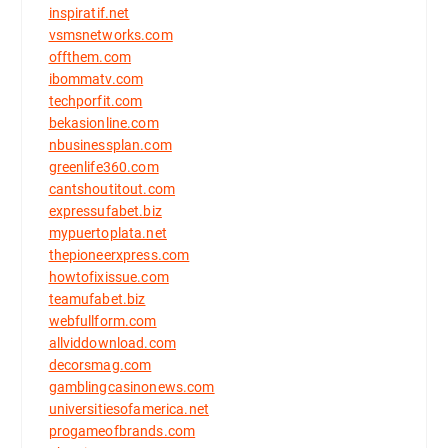
inspiratif.net
vsmsnetworks.com
offthem.com
ibommatv.com
techporfit.com
bekasionline.com
nbusinessplan.com
greenlife360.com
cantshoutitout.com
expressufabet.biz
mypuertoplata.net
thepioneerxpress.com
howtofixissue.com
teamufabet.biz
webfullform.com
allviddownload.com
decorsmag.com
gamblingcasinonews.com
universitiesofamerica.net
progameofbrands.com