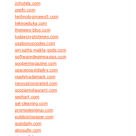
zchotels.com
zepfo.com
technologynews5.com
teknoeduka.com
thenews-blog.com
todaycryptotimes.com
usabonuscodes.com
sm-satta-makta-gods.com
softwaredegimnasios.com
soopermagazine.com
spacecoastdailys.com
readytrademark.com
renovationsrated.com
scoziarestaurant.com
seohart.com
set-cleaning.com
promodesignai.com
publicistspaper.com
quindaily.com
abosulte.com