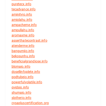
puretecx.info
tecadvance.info
aminityio.info
amiolahu.info
ampacheme.info
ampullahu.info
aromaxme.info
asserthatecontrast.info
atenderme.info
bangumiio.info
bekosunhu.info
beneficialgrandiose.info
blomaio.info
dosellinfoplete.info
podtubeio.info
powerfulvolatile.info
qvidsio.info
shumaio.info
slotherio.info
cysapluscertification.org