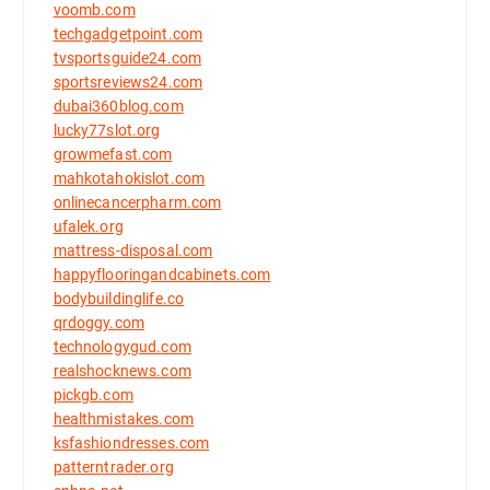
voomb.com
techgadgetpoint.com
tvsportsguide24.com
sportsreviews24.com
dubai360blog.com
lucky77slot.org
growmefast.com
mahkotahokislot.com
onlinecancerpharm.com
ufalek.org
mattress-disposal.com
happyflooringandcabinets.com
bodybuildinglife.co
qrdoggy.com
technologygud.com
realshocknews.com
pickgb.com
healthmistakes.com
ksfashiondresses.com
patterntrader.org