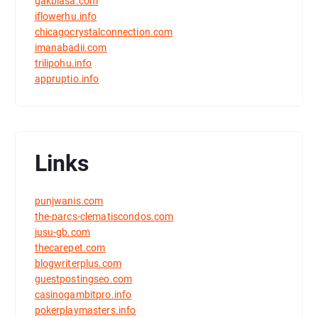
gakbiasa.com
iflowerhu.info
chicagocrystalconnection.com
imanabadii.com
trilipohu.info
appruptio.info
Links
punjwanis.com
the-parcs-clematiscondos.com
jusu-gb.com
thecarepet.com
blogwriterplus.com
guestpostingseo.com
casinogambitpro.info
pokerplaymasters.info