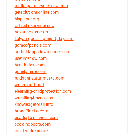
matkagameresultsview.com
getsolutionsonline.com
hispinner.org
criticalinsurance.info
nokariposter.com
kalyan-guessing-nightplay.com
gameofpanels.com
androidappsdownloader.com
usetimenow.com
healthblow.com
gohelpmate.com
rajdhani-satta-matka.com
writerscraft.net
elearning-childprotection.com
wrestling4mena.com
knowledgeforall.info
brand2lastio.com
usadigitalservices.com
socialhoppers.com
creativedream.net