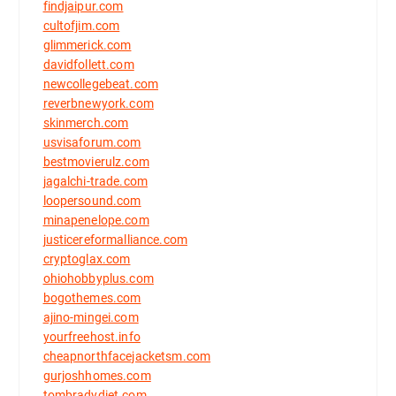
findjaipur.com
cultofjim.com
glimmerick.com
davidfollett.com
newcollegebeat.com
reverbnewyork.com
skinmerch.com
usvisaforum.com
bestmovierulz.com
jagalchi-trade.com
loopersound.com
minapenelope.com
justicereformalliance.com
cryptoglax.com
ohiohobbyplus.com
bogothemes.com
ajino-mingei.com
yourfreehost.info
cheapnorthfacejacketsm.com
gurjoshhomes.com
tombradydiet.com