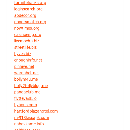
fortnitehacks.org
loginsearch.org
aodecor.org
donorsmatch.org
nowtimes.org
casinoeing.org
livemocha.biz
streetlife.biz
hyves.biz
enoughinfo.net
pinhive.net
warnabet.net
bollym4u.me
bolly2tollyblog.me
pandaclub.me
flyttevask.io
byhous.com
hartfordplazahotel.com
m-918kissapk.com
nabavkame.info