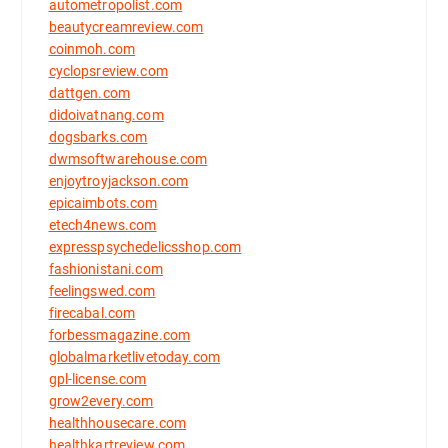
autometropolist.com
beautycreamreview.com
coinmoh.com
cyclopsreview.com
dattgen.com
didoivatnang.com
dogsbarks.com
dwmsoftwarehouse.com
enjoytroyjackson.com
epicaimbots.com
etech4news.com
expresspsychedelicsshop.com
fashionistani.com
feelingswed.com
firecabal.com
forbessmagazine.com
globalmarketlivetoday.com
gpl-license.com
grow2every.com
healthhousecare.com
healthkartreview.com