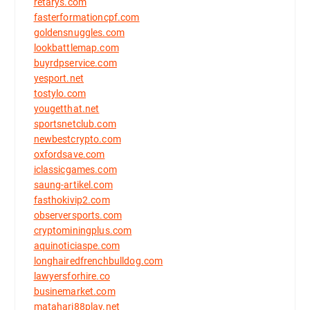
retarys.com
fasterformationcpf.com
goldensnuggles.com
lookbattlemap.com
buyrdpservice.com
yesport.net
tostylo.com
yougetthat.net
sportsnetclub.com
newbestcrypto.com
oxfordsave.com
iclassicgames.com
saung-artikel.com
fasthokivip2.com
observersports.com
cryptominingplus.com
aquinoticiaspe.com
longhairedfrenchbulldog.com
lawyersforhire.co
businemarket.com
matahari88play.net