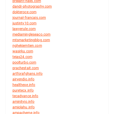
brilliant-nails.com
dandr-photography.com
dokteroce.com
journal-francais.com
justintv10.com
lawyerule.com
mediamingleseaco.com
mtsmarketingblog.com
nghekiemtien.com
wasirku.com
tejas24.com
poolturbo.com
prachestait.com
artforafghans.info
airvendio.info
healthexe.info
puretecx.info
tecadvance.info
aminityio.info
amiolahu.info
ampacheme.info