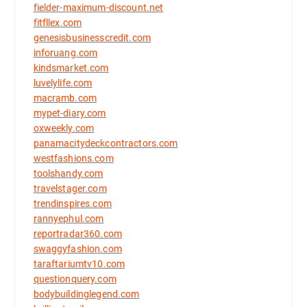
fielder-maximum-discount.net
fitfllex.com
genesisbusinesscredit.com
inforuang.com
kindsmarket.com
luvelylife.com
macramb.com
mypet-diary.com
oxweekly.com
panamacitydeckcontractors.com
westfashions.com
toolshandy.com
travelstager.com
trendinspires.com
rannyephul.com
reportradar360.com
swaggyfashion.com
taraftariumtv10.com
questionquery.com
bodybuildinglegend.com