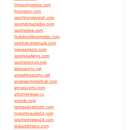
thesportswires.com
hyungpro.com
sportingnewsnet.com
sportstime24day.com
sporteslive.com
theblingblingshields.com
pinkfrenchtipnails.com
newgamestv.com
sportsgallerys.com
sportsmirrors.net
datasports.net
atasehirescortu.net
engineeringtechub.com
jerryescorts.com
attorneylegal.co
voomb.com
techgadgetpoint.com
tvsportsguide24.com
sportsreviews24.com
dubai360blog.com