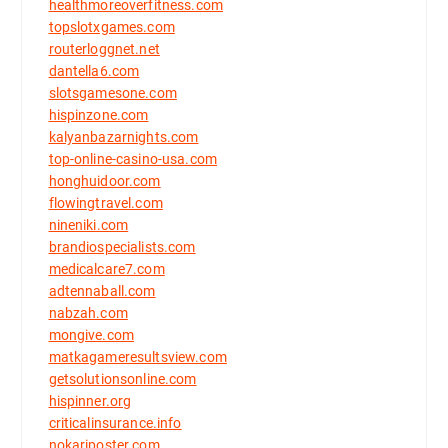
healthmoreoverfitness.com
topslotxgames.com
routerloggnet.net
dantella6.com
slotsgamesone.com
hispinzone.com
kalyanbazarnights.com
top-online-casino-usa.com
honghuidoor.com
flowingtravel.com
nineniki.com
brandiospecialists.com
medicalcare7.com
adtennaball.com
nabzah.com
mongive.com
matkagameresultsview.com
getsolutionsonline.com
hispinner.org
criticalinsurance.info
nokariposter.com