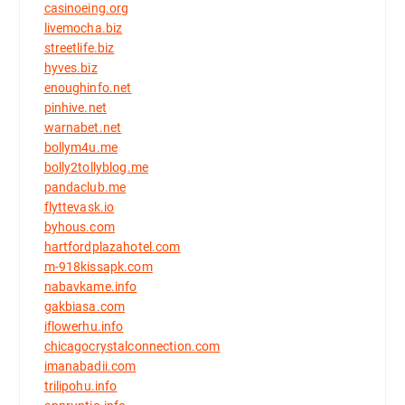
casinoeing.org
livemocha.biz
streetlife.biz
hyves.biz
enoughinfo.net
pinhive.net
warnabet.net
bollym4u.me
bolly2tollyblog.me
pandaclub.me
flyttevask.io
byhous.com
hartfordplazahotel.com
m-918kissapk.com
nabavkame.info
gakbiasa.com
iflowerhu.info
chicagocrystalconnection.com
imanabadii.com
trilipohu.info