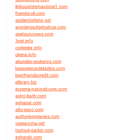
linkuusinternasional1.com
friendsroll.com
spiderclothing.net
wondergadgetsshop.com
seatgurunews.com
3net.info
codeplex.info
okena.info
akunidpropokerqq.com
bespokecardetailing.com
bestfriendscredit.com
elibrary.biz
eczema-naturalcures.com
astro-bath.com
aghapal.com
altu-expo.com
authorjennijames.com
viajearoma.net
tsutsuji-parkin.com
agharab.com