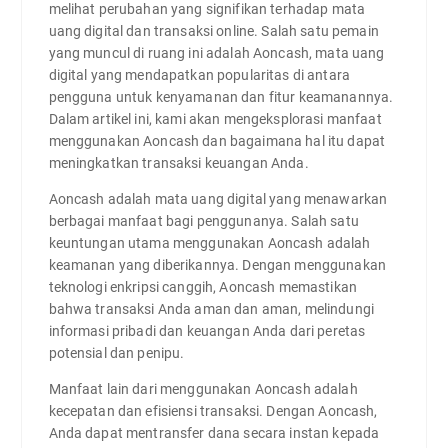
melihat perubahan yang signifikan terhadap mata
uang digital dan transaksi online. Salah satu pemain
yang muncul di ruang ini adalah Aoncash, mata uang
digital yang mendapatkan popularitas di antara
pengguna untuk kenyamanan dan fitur keamanannya.
Dalam artikel ini, kami akan mengeksplorasi manfaat
menggunakan Aoncash dan bagaimana hal itu dapat
meningkatkan transaksi keuangan Anda.
Aoncash adalah mata uang digital yang menawarkan
berbagai manfaat bagi penggunanya. Salah satu
keuntungan utama menggunakan Aoncash adalah
keamanan yang diberikannya. Dengan menggunakan
teknologi enkripsi canggih, Aoncash memastikan
bahwa transaksi Anda aman dan aman, melindungi
informasi pribadi dan keuangan Anda dari peretas
potensial dan penipu.
Manfaat lain dari menggunakan Aoncash adalah
kecepatan dan efisiensi transaksi. Dengan Aoncash,
Anda dapat mentransfer dana secara instan kepada