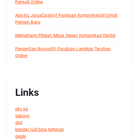
Penjudi Online
Apa Itu JurusCasino? Panduan Komprehensif Untuk
Pemain Baru
Memahami Plisbet: Masa Depan Komunikasi Digital
Pengertian Bunga99: Panduan Lengkap Taruhan
Online
Links
pkv qq
sakong
slot
bandar judi bola terbesar
gaple