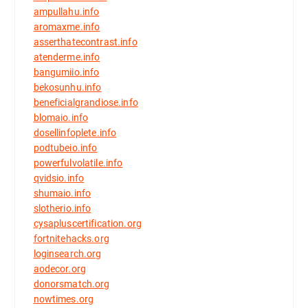
ampullahu.info
aromaxme.info
asserthatecontrast.info
atenderme.info
bangumiio.info
bekosunhu.info
beneficialgrandiose.info
blomaio.info
dosellinfoplete.info
podtubeio.info
powerfulvolatile.info
qvidsio.info
shumaio.info
slotherio.info
cysapluscertification.org
fortnitehacks.org
loginsearch.org
aodecor.org
donorsmatch.org
nowtimes.org