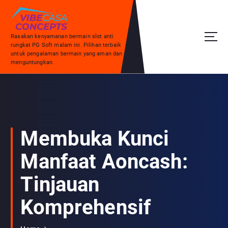
S
k
i
Rasakan kenyamanan bermain slot anti
p
rungkat PG Soft malam ini. Pilihan terbaik
t
untuk pengalaman bermain yang aman dan
o
menguntungkan.
c
o
n
t
e
n
Membuka Kunci
t
Manfaat Aoncash:
Tinjauan
Komprehensif