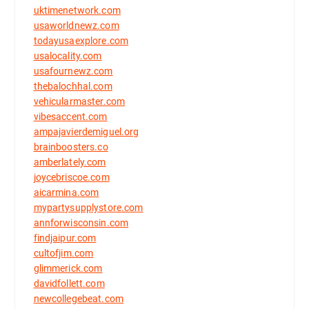
uktimenetwork.com
usaworldnewz.com
todayusaexplore.com
usalocality.com
usafournewz.com
thebalochhal.com
vehicularmaster.com
vibesaccent.com
ampajavierdemiguel.org
brainboosters.co
amberlately.com
joycebriscoe.com
aicarmina.com
mypartysupplystore.com
annforwisconsin.com
findjaipur.com
cultofjim.com
glimmerick.com
davidfollett.com
newcollegebeat.com