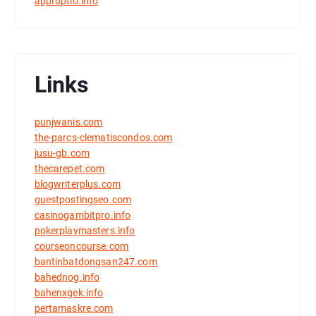
appruptio.info
Links
punjwanis.com
the-parcs-clematiscondos.com
jusu-gb.com
thecarepet.com
blogwriterplus.com
guestpostingseo.com
casinogambitpro.info
pokerplaymasters.info
courseoncourse.com
bantinbatdongsan247.com
bahednog.info
bahenxgek.info
pertamaskre.com