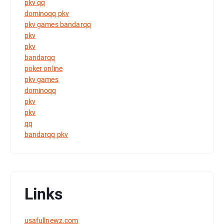
pkv qq
dominoqq pkv
pkv games bandarqq
pkv
pkv
bandarqq
poker online
pkv games
dominoqq
pkv
pkv
qq
bandarqq pkv
Links
usafullnewz.com