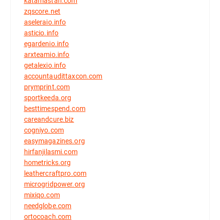
katamastah.com
zqscore.net
aseleraio.info
asticio.info
egardenio.info
arxteamio.info
getalexio.info
accountaudittaxcon.com
prymprint.com
sportkeeda.org
besttimespend.com
careandcure.biz
cogniyo.com
easymagazines.org
hirfanjilasmi.com
hometricks.org
leathercraftpro.com
microgridpower.org
mixiqo.com
needglobe.com
ortocoach.com