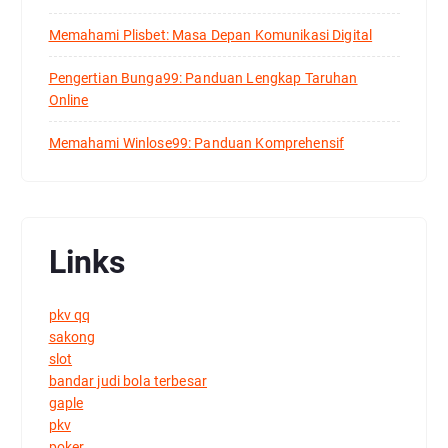
Memahami Plisbet: Masa Depan Komunikasi Digital
Pengertian Bunga99: Panduan Lengkap Taruhan
Online
Memahami Winlose99: Panduan Komprehensif
Links
pkv qq
sakong
slot
bandar judi bola terbesar
gaple
pkv
poker