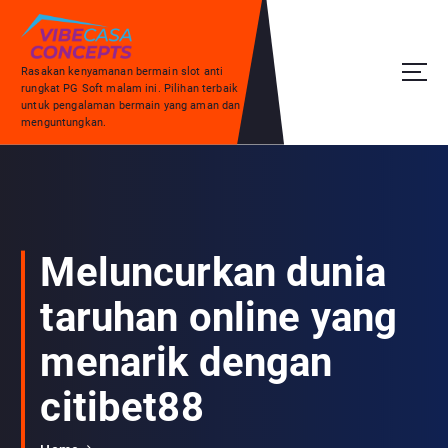
S
k
i
Rasakan kenyamanan bermain slot anti
p
rungkat PG Soft malam ini. Pilihan terbaik
t
untuk pengalaman bermain yang aman dan
o
menguntungkan.
c
o
n
t
e
n
Meluncurkan dunia
t
taruhan online yang
menarik dengan
citibet88