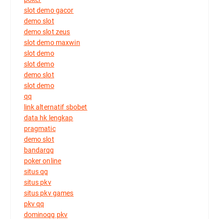
slot demo gacor
demo slot
demo slot zeus
slot demo maxwin
slot demo
slot demo
demo slot
slot demo
qq
link alternatif sbobet
data hk lengkap
pragmatic
demo slot
bandarqq
poker online
situs qq
situs pkv
situs pkv games
pkv qq
dominoqq pkv