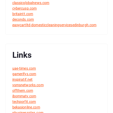
classicglobalnews.com
cybercusp.com
britaintt.com
deconds.com
easycartltd-domesticcleaningservicesedinburgh.com
Links
uae-times.com
gamerifys.com
inspiratif.net
vsmsnetworks.com
offthem.com
ibommatv.com
techporfit.com
bekasionline.com
nbusinessplan.com