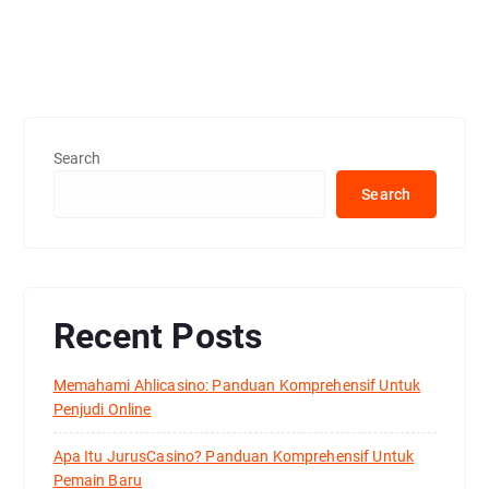
Search
Search
Recent Posts
Memahami Ahlicasino: Panduan Komprehensif Untuk
Penjudi Online
Apa Itu JurusCasino? Panduan Komprehensif Untuk
Pemain Baru