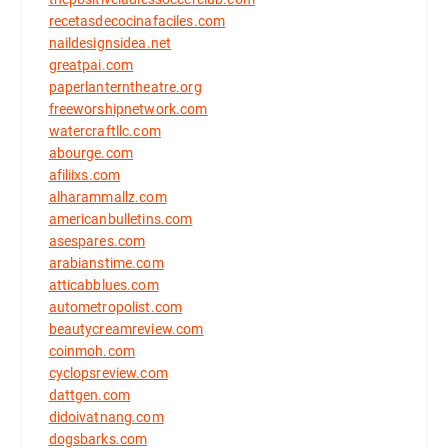
recetasdecocinafaciles.com
naildesignsidea.net
greatpai.com
paperlanterntheatre.org
freeworshipnetwork.com
watercraftllc.com
abourge.com
afiliixs.com
alharammallz.com
americanbulletins.com
asespares.com
arabianstime.com
atticabblues.com
autometropolist.com
beautycreamreview.com
coinmoh.com
cyclopsreview.com
dattgen.com
didoivatnang.com
dogsbarks.com