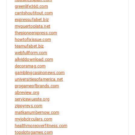
greenlife360.com
cantshoutitout.com
expressufabet.biz
mypuertoplata.net
thepioneerxpress.com
howtofixissue.com
teamufabet.biz
webfullform.com
allviddownload.com
decorsmag.com
gamblingcasinonews.com
universitiesofamerica.net
progameofbrands.com
qbreview.org
servicewueste.org
zippyrevs.com
matkanumbernow.com
myjobcirculars.com
healthmoreoverfitness.com
topslotxgames.com