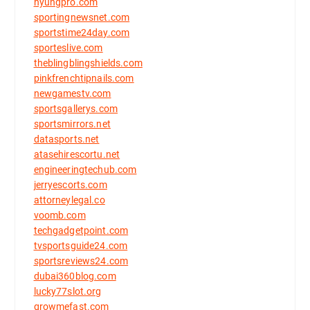
hyungpro.com
sportingnewsnet.com
sportstime24day.com
sporteslive.com
theblingblingshields.com
pinkfrenchtipnails.com
newgamestv.com
sportsgallerys.com
sportsmirrors.net
datasports.net
atasehirescortu.net
engineeringtechub.com
jerryescorts.com
attorneylegal.co
voomb.com
techgadgetpoint.com
tvsportsguide24.com
sportsreviews24.com
dubai360blog.com
lucky77slot.org
growmefast.com