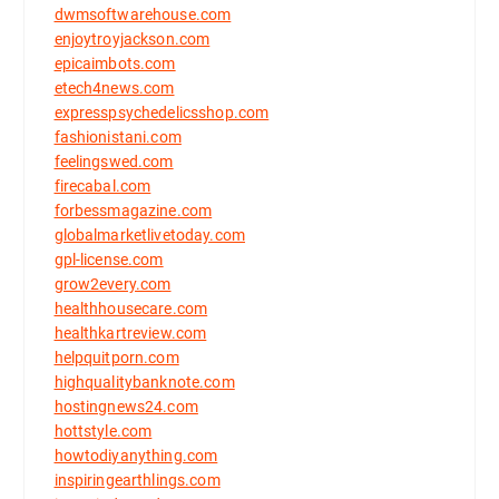
dwmsoftwarehouse.com
enjoytroyjackson.com
epicaimbots.com
etech4news.com
expresspsychedelicsshop.com
fashionistani.com
feelingswed.com
firecabal.com
forbessmagazine.com
globalmarketlivetoday.com
gpl-license.com
grow2every.com
healthhousecare.com
healthkartreview.com
helpquitporn.com
highqualitybanknote.com
hostingnews24.com
hottstyle.com
howtodiyanything.com
inspiringearthlings.com