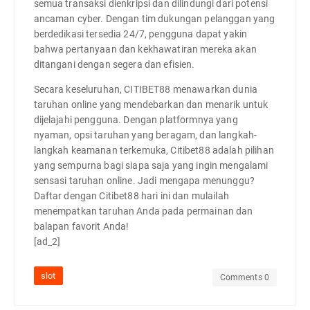
semua transaksi dienkripsi dan dilindungi dari potensi
ancaman cyber. Dengan tim dukungan pelanggan yang
berdedikasi tersedia 24/7, pengguna dapat yakin
bahwa pertanyaan dan kekhawatiran mereka akan
ditangani dengan segera dan efisien.
Secara keseluruhan, CITIBET88 menawarkan dunia
taruhan online yang mendebarkan dan menarik untuk
dijelajahi pengguna. Dengan platformnya yang
nyaman, opsi taruhan yang beragam, dan langkah-
langkah keamanan terkemuka, Citibet88 adalah pilihan
yang sempurna bagi siapa saja yang ingin mengalami
sensasi taruhan online. Jadi mengapa menunggu?
Daftar dengan Citibet88 hari ini dan mulailah
menempatkan taruhan Anda pada permainan dan
balapan favorit Anda!
[ad_2]
slot
Comments 0