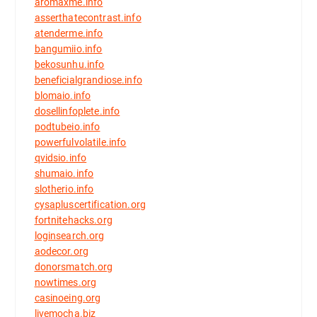
aromaxme.info
asserthatecontrast.info
atenderme.info
bangumiio.info
bekosunhu.info
beneficialgrandiose.info
blomaio.info
dosellinfoplete.info
podtubeio.info
powerfulvolatile.info
qvidsio.info
shumaio.info
slotherio.info
cysapluscertification.org
fortnitehacks.org
loginsearch.org
aodecor.org
donorsmatch.org
nowtimes.org
casinoeing.org
livemocha.biz