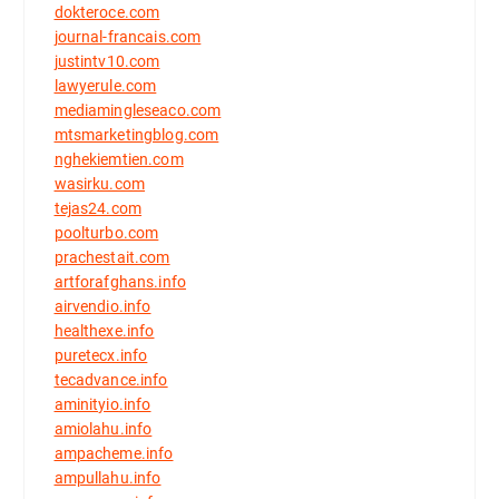
dokteroce.com
journal-francais.com
justintv10.com
lawyerule.com
mediamingleseaco.com
mtsmarketingblog.com
nghekiemtien.com
wasirku.com
tejas24.com
poolturbo.com
prachestait.com
artforafghans.info
airvendio.info
healthexe.info
puretecx.info
tecadvance.info
aminityio.info
amiolahu.info
ampacheme.info
ampullahu.info