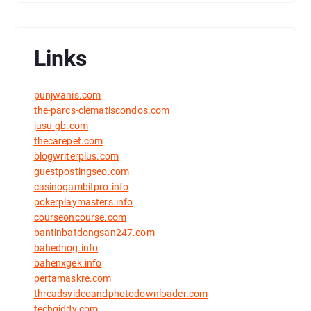
Links
punjwanis.com
the-parcs-clematiscondos.com
jusu-gb.com
thecarepet.com
blogwriterplus.com
guestpostingseo.com
casinogambitpro.info
pokerplaymasters.info
courseoncourse.com
bantinbatdongsan247.com
bahednog.info
bahenxgek.info
pertamaskre.com
threadsvideoandphotodownloader.com
techgiddy.com