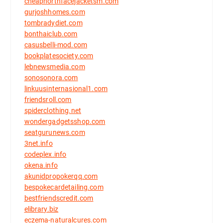
cheapnorthfacejacketsm.com
gurjoshhomes.com
tombradydiet.com
bonthaiclub.com
casusbelli-mod.com
bookplatesociety.com
lebnewsmedia.com
sonosonora.com
linkuusinternasional1.com
friendsroll.com
spiderclothing.net
wondergadgetsshop.com
seatgurunews.com
3net.info
codeplex.info
okena.info
akunidpropokerqq.com
bespokecardetailing.com
bestfriendscredit.com
elibrary.biz
eczema-naturalcures.com