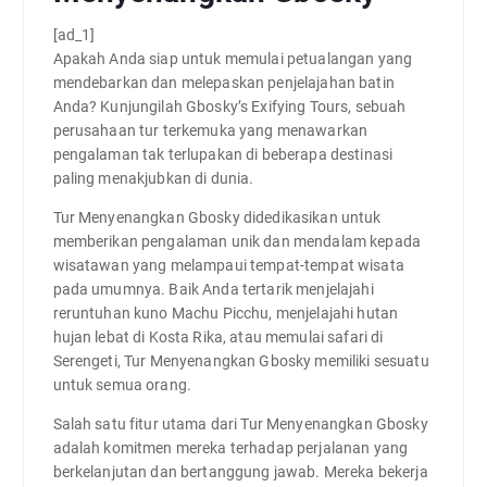
[ad_1]
Apakah Anda siap untuk memulai petualangan yang
mendebarkan dan melepaskan penjelajahan batin
Anda? Kunjungilah Gbosky’s Exifying Tours, sebuah
perusahaan tur terkemuka yang menawarkan
pengalaman tak terlupakan di beberapa destinasi
paling menakjubkan di dunia.
Tur Menyenangkan Gbosky didedikasikan untuk
memberikan pengalaman unik dan mendalam kepada
wisatawan yang melampaui tempat-tempat wisata
pada umumnya. Baik Anda tertarik menjelajahi
reruntuhan kuno Machu Picchu, menjelajahi hutan
hujan lebat di Kosta Rika, atau memulai safari di
Serengeti, Tur Menyenangkan Gbosky memiliki sesuatu
untuk semua orang.
Salah satu fitur utama dari Tur Menyenangkan Gbosky
adalah komitmen mereka terhadap perjalanan yang
berkelanjutan dan bertanggung jawab. Mereka bekerja