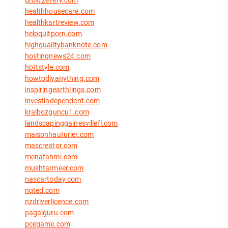
grow2every.com
healthhousecare.com
healthkartreview.com
helpquitporn.com
highqualitybanknote.com
hostingnews24.com
hottstyle.com
howtodiyanything.com
inspiringearthlings.com
investindependent.com
kralbozguncu1.com
landscapinggainesvillefl.com
maisonhauturier.com
mascreator.com
menafahmi.com
mukhtarmeer.com
nascartoday.com
nqted.com
nzdriverlicence.com
pagalguru.com
pcegame.com