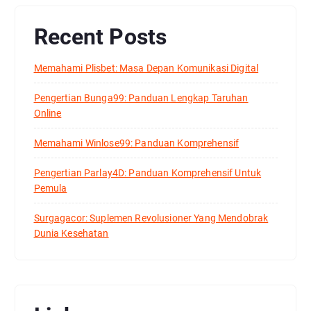
Recent Posts
Memahami Plisbet: Masa Depan Komunikasi Digital
Pengertian Bunga99: Panduan Lengkap Taruhan
Online
Memahami Winlose99: Panduan Komprehensif
Pengertian Parlay4D: Panduan Komprehensif Untuk
Pemula
Surgagacor: Suplemen Revolusioner Yang Mendobrak
Dunia Kesehatan