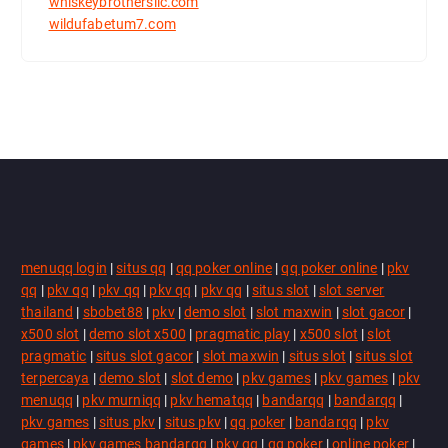
whiskeybrothersllc.com
wildufabetum7.com
menuqq login
|
situs qq
|
qq poker online
|
qq poker online
|
pkv
qq
|
pkv qq
|
pkv qq
|
pkv qq
|
pkv qq
|
situs slot
|
slot server
thailand
|
sbobet88
|
pkv
|
demo slot
|
slot maxwin
|
slot gacor
|
x500 slot
|
demo slot x500
|
pragmatic play
|
x500 slot
|
slot
pragmatic
|
situs slot gacor
|
slot maxwin
|
situs slot
|
situs slot
terpercaya
|
demo slot
|
slot demo
|
pkv games
|
pkv games
|
pkv
menuqq
|
pkv murniqq
|
pkv hematqq
|
bandarqq
|
bandarqq
|
pkv games
|
situs pkv
|
situs pkv
|
qq poker
|
bandarqq
|
pkv
games
|
pkv games bandarqq
|
pkv qq
|
qq poker
|
online poker
|