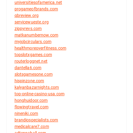
universitiesofamerica.net
progameofbrands.com
qbreview.org
servicewueste.org
zippyrevs.com
matkanumbernow.com
myjobcirculars.com
healthmoreoverfitness.com
topslotxgames.com
routerloggnet.net
dantella6.com
slotsgamesone.com
hispinzone.com
kalyanbazarnights.com
top-online-casino-usa.com
honghuidoor.com
flowingtravel.com
nineniki.com
brandiospecialists.com
medicalcare7.com