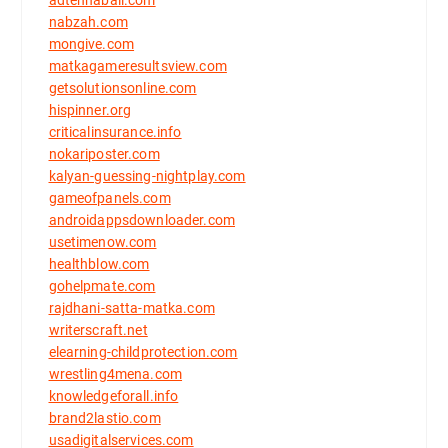
adtennaball.com
nabzah.com
mongive.com
matkagameresultsview.com
getsolutionsonline.com
hispinner.org
criticalinsurance.info
nokariposter.com
kalyan-guessing-nightplay.com
gameofpanels.com
androidappsdownloader.com
usetimenow.com
healthblow.com
gohelpmate.com
rajdhani-satta-matka.com
writerscraft.net
elearning-childprotection.com
wrestling4mena.com
knowledgeforall.info
brand2lastio.com
usadigitalservices.com