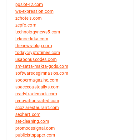
pgslot-r2.com
ws-expression.com
zchotels.com
zepfo.com
technologynews5.com
teknoeduka.com
thenews-blog.com
todaycryptotimes.com
usabonuscodes.com
sm-satta-makta-gods.com
softwaredegimnasios.com
soopermagazine.com
spacecoastdailys.com
readytrademark.com
renovationsrated.com
scoziarestaurant.com
seohart.com
set-cleaning.com
promodesignai.com
publicistspaper.com