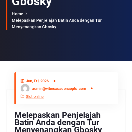
Gbosky
Home
Melepaskan Penjelajah Batin Anda dengan Tur
Menyenangkan Gbosky
Jun, Fri, 2026
admin@vibecasaconcepts.com
Slot online
Melepaskan Penjelajah
Batin Anda dengan Tur
Menyenangkan Gbosky