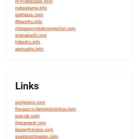
m-918kissapk.com
nabavkame.info
gakbiasa.com
iflowerhu.info
chicagocrystalconnection.com
imanabadii.com
trilipohu.info
appruptio.info
Links
punjwanis.com
the-parcs-clematiscondos.com
jusu-gb.com
thecarepet.com
blogwriterplus.com
guestpostingseo.com