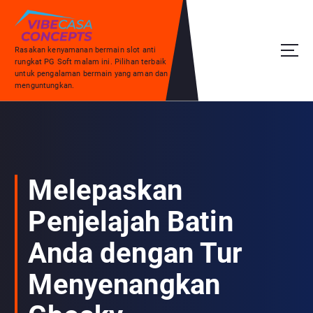
S
k
i
Rasakan kenyamanan bermain slot anti
p
rungkat PG Soft malam ini. Pilihan terbaik
t
untuk pengalaman bermain yang aman dan
o
menguntungkan.
c
o
n
t
e
n
Melepaskan
t
Penjelajah Batin
Anda dengan Tur
Menyenangkan