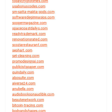
todaycryptotimes.com
usabonuscodes.com
sm-satta-makta-gods.com
softwaredegimnasios.com
soopermagazine.com
spacecoastdailys.com
readytrademark.com
renovationsrated.com
scoziarestaurant.com
seohart.com
set-cleaning.com
promodesignai.com
publicistspaper.com
quindaily.com
abosulte.com
aiverse24.com
anubella.com
audiobooksonaudible.com
beautenetwork.com
bitcoin-tracing.com
bodyandshapes.com