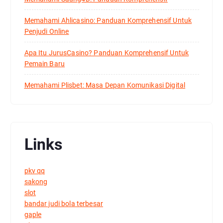
Memahami Ahlicasino: Panduan Komprehensif Untuk
Penjudi Online
Apa Itu JurusCasino? Panduan Komprehensif Untuk
Pemain Baru
Memahami Plisbet: Masa Depan Komunikasi Digital
Links
pkv qq
sakong
slot
bandar judi bola terbesar
gaple