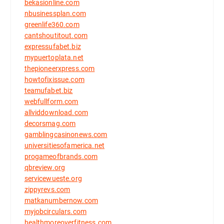
bekasionline.com
nbusinessplan.com
greenlife360.com
cantshoutitout.com
expressufabet.biz
mypuertoplata.net
thepioneerxpress.com
howtofixissue.com
teamufabet.biz
webfullform.com
allviddownload.com
decorsmag.com
gamblingcasinonews.com
universitiesofamerica.net
progameofbrands.com
qbreview.org
servicewueste.org
zippyrevs.com
matkanumbernow.com
myjobcirculars.com
healthmoreoverfitness.com