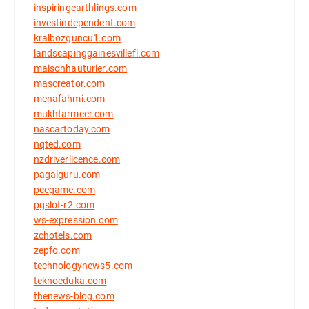
inspiringearthlings.com
investindependent.com
kralbozguncu1.com
landscapinggainesvillefl.com
maisonhauturier.com
mascreator.com
menafahmi.com
mukhtarmeer.com
nascartoday.com
nqted.com
nzdriverlicence.com
pagalguru.com
pcegame.com
pgslot-r2.com
ws-expression.com
zchotels.com
zepfo.com
technologynews5.com
teknoeduka.com
thenews-blog.com