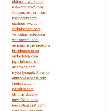
uktimenetwork.com
usaworldnewz.com
todayusaexplore.com
usalocality.com
usafournewz.com
thebalochhal.com
vehicularmaster.com
vibesaccent.com
ampajavierdemiguel.org
brainboosters.co
amberlately.com
joycebriscoe.com
aicarmina.com
mypartysupplystore.com
annforwisconsin.com
findjaipur.com
cultofjim.com
glimmerick.com
davidfollett.com
newcollegebeat.com
reverbnewyork.com