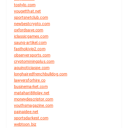
tostylo.com
yougetthat.net
sportsnetclub.com
newbestcrypto.com
oxfordsave.com
iclassicgames.com
saung-artikel.com
fasthokivip2.com
observersports.com
cryptominingplus.com
aquinoticiaspe.com
longhairedfrenchbulldog.com
lawyersforhire.co
businemarket.com
matahari88play.net
moneydescriptor.com
youthsmagazine.com
painaidee.net
sportsdarkest.com
webtoon.biz