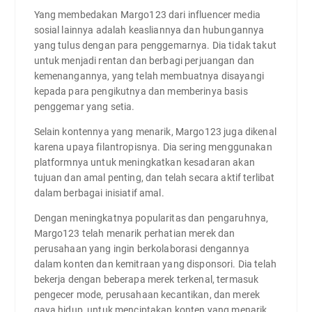
Yang membedakan Margo123 dari influencer media
sosial lainnya adalah keasliannya dan hubungannya
yang tulus dengan para penggemarnya. Dia tidak takut
untuk menjadi rentan dan berbagi perjuangan dan
kemenangannya, yang telah membuatnya disayangi
kepada para pengikutnya dan memberinya basis
penggemar yang setia.
Selain kontennya yang menarik, Margo123 juga dikenal
karena upaya filantropisnya. Dia sering menggunakan
platformnya untuk meningkatkan kesadaran akan
tujuan dan amal penting, dan telah secara aktif terlibat
dalam berbagai inisiatif amal.
Dengan meningkatnya popularitas dan pengaruhnya,
Margo123 telah menarik perhatian merek dan
perusahaan yang ingin berkolaborasi dengannya
dalam konten dan kemitraan yang disponsori. Dia telah
bekerja dengan beberapa merek terkenal, termasuk
pengecer mode, perusahaan kecantikan, dan merek
gaya hidup, untuk menciptakan konten yang menarik