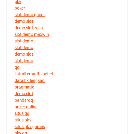
pkv
poker
slot demo gacor
demo slot
demo slot zeus
slot demo maxwin
slot demo
slot demo
demo slot
slot demo
qq
link alternatif sbobet
data hk lengkap
pragmatic
demo slot
bandarqq
poker online
situs qq
situs pkv
situs pkv games
pkv qq