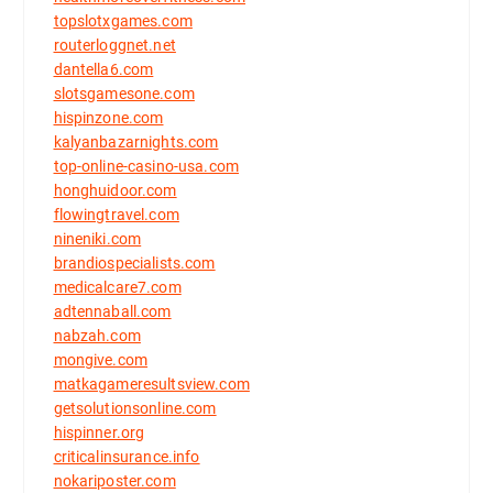
topslotxgames.com
routerloggnet.net
dantella6.com
slotsgamesone.com
hispinzone.com
kalyanbazarnights.com
top-online-casino-usa.com
honghuidoor.com
flowingtravel.com
nineniki.com
brandiospecialists.com
medicalcare7.com
adtennaball.com
nabzah.com
mongive.com
matkagameresultsview.com
getsolutionsonline.com
hispinner.org
criticalinsurance.info
nokariposter.com