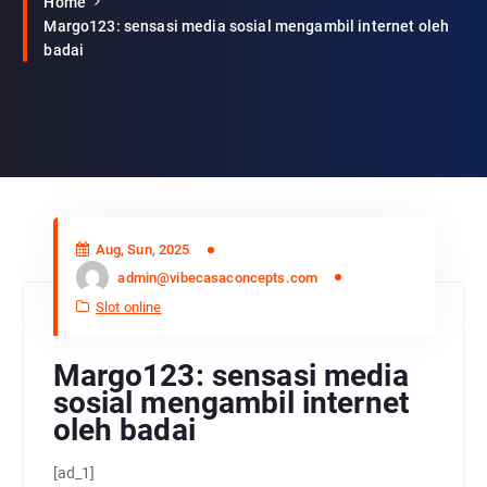
Home
Margo123: sensasi media sosial mengambil internet oleh
badai
Aug, Sun, 2025
admin@vibecasaconcepts.com
Slot online
Margo123: sensasi media
sosial mengambil internet
oleh badai
[ad_1]