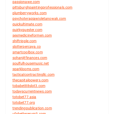
passionawe.com
pittsburghpaintingprofessionals.com
plumberryworks.com
psychoterapiawioletanowak.com
quickultimate.com
quirkyquester.com
sexmedicineformen.com
shiftripple.com
slotterpercaya.co
smartcoolbox.com
sohanjitfinances.com
soulfulhousemusic.net
sparklooms.com
tacticalcontractingllc.com
thecapitalpowers.com
tobabet88slot3.com
todayscurrentnews.com
totobet77.asia
totobet77.org
trendingpublication.com
ufabettererum3.com