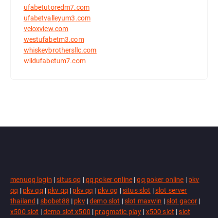
ufabetutoredm7.com
ufabetvalleyum3.com
veloxview.com
westufabetm3.com
whiskeybrothersllc.com
wildufabetum7.com
menuqq login
|
situs qq
|
qq poker online
|
qq poker online
|
pkv
qq
|
pkv qq
|
pkv qq
|
pkv qq
|
pkv qq
|
situs slot
|
slot server
thailand
|
sbobet88
|
pkv
|
demo slot
|
slot maxwin
|
slot gacor
|
x500 slot
|
demo slot x500
|
pragmatic play
|
x500 slot
|
slot