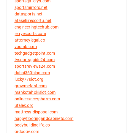
sportsgallerys.com
sportsmirrors.net
datasports.net
atasehirescortu.net
engineeringtechub.com
jerryescorts.com
attorneylegal.co
voomb.com
techgadgetpoint.com
tvsportsguide24.com
sportsreviews24.com
dubai360blog.com
lucky77slot.org
growmefast.com
mahkotahokislot.com
onlinecancerpharm.com
ufalek.org
mattress-disposal.com
happyflooringandcabinets.com
bodybuildinglife.co
qrdoggy.com