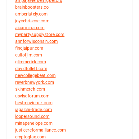
ampajavierdemiguel.org
brainboosters.co
amberlately.com
joycebriscoe.com
aicarmina.com
mypartysupplystore.com
annforwisconsin.com
findjaipur.com
cultofjim.com
glimmerick.com
davidfollett.com
newcollegebeat.com
reverbnewyork.com
skinmerch.com
usvisaforum.com
bestmovierulz.com
jagalchi-trade.com
loopersound.com
minapenelope.com
justicereformalliance.com
cryptoglax.com