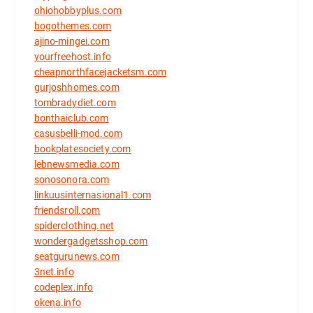
ohiohobbyplus.com
bogothemes.com
ajino-mingei.com
yourfreehost.info
cheapnorthfacejacketsm.com
gurjoshhomes.com
tombradydiet.com
bonthaiclub.com
casusbelli-mod.com
bookplatesociety.com
lebnewsmedia.com
sonosonora.com
linkuusinternasional1.com
friendsroll.com
spiderclothing.net
wondergadgetsshop.com
seatgurunews.com
3net.info
codeplex.info
okena.info