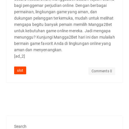
bagi penggemar perjudian online. Dengan berbagai
permainan, lingkungan game yang aman, dan
dukungan pelanggan terkemuka, mudah untuk melihat
mengapa begitu banyak pemain memilih Mangga2Bet
untuk kebutuhan game online mereka. Jadi mengapa
menunggu? Kunjungi Mangga2Bet hari ini dan mulailah
bermain game favorit Anda di lingkungan online yang
aman dan menyenangkan.
[ad_2]
slot
Comments 0
Search