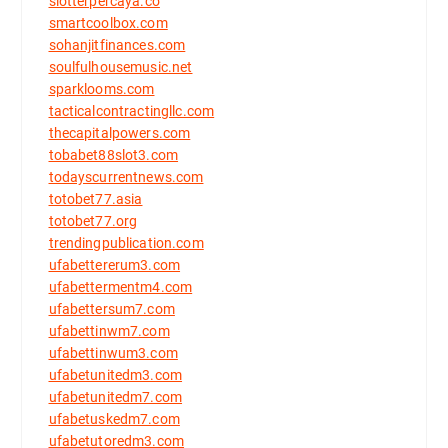
slotterpercaya.co
smartcoolbox.com
sohanjitfinances.com
soulfulhousemusic.net
sparklooms.com
tacticalcontractingllc.com
thecapitalpowers.com
tobabet88slot3.com
todayscurrentnews.com
totobet77.asia
totobet77.org
trendingpublication.com
ufabettererum3.com
ufabettermentm4.com
ufabettersum7.com
ufabettinwm7.com
ufabettinwum3.com
ufabetunitedm3.com
ufabetunitedm7.com
ufabetuskedm7.com
ufabetutoredm3.com