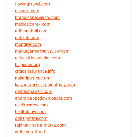
flowingtravel.com
nineniki.com
brandiospecialists.com
medicalcare7.com
adtennaball.com
nabzah.com
mongive.com
matkagameresultsview.com
getsolutionsonline.com
hispinner.org
criticalinsurance.info
nokariposter.com
kalyan-guessing-nightplay.com
gameofpanels.com
androidappsdownloader.com
usetimenow.com
healthblow.com
gohelpmate.com
rajdhani-satta-matka.com
writerscraft.net