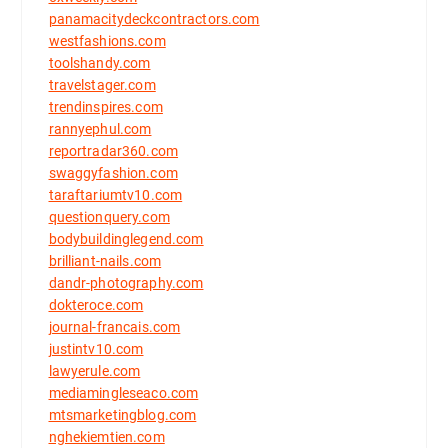
panamacitydeckcontractors.com
westfashions.com
toolshandy.com
travelstager.com
trendinspires.com
rannyephul.com
reportradar360.com
swaggyfashion.com
taraftariumtv10.com
questionquery.com
bodybuildinglegend.com
brilliant-nails.com
dandr-photography.com
dokteroce.com
journal-francais.com
justintv10.com
lawyerule.com
mediamingleseaco.com
mtsmarketingblog.com
nghekiemtien.com