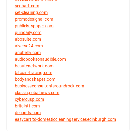
seohart.com
set-cleaning.com
promodesignai.com
publicistspaper.com
quindaily.com
abosulte.com
aiverse24.com
anubella.com
audiobooksonaudible.com
beautenetwork.com
bitcoin-tracing.com
bodyandshapes.com
businessconsultantsroundrock.com
classicglobalnews.com
cybercusp.com
britaintt.com
deconds.com
easycartltd-domesticcleaningservicesedinburgh.com