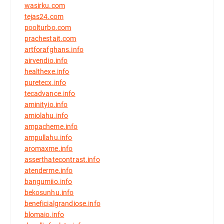
wasirku.com
tejas24.com
poolturbo.com
prachestait.com
artforafghans.info
airvendio.info
healthexe.info
puretecx.info
tecadvance.info
aminityio.info
amiolahu.info
ampacheme.info
ampullahu.info
aromaxme.info
asserthatecontrast.info
atenderme.info
bangumiio.info
bekosunhu.info
beneficialgrandiose.info
blomaio.info