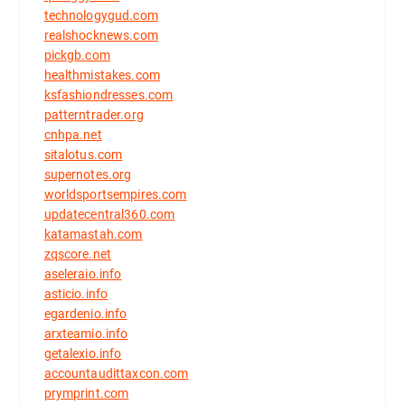
technologygud.com
realshocknews.com
pickgb.com
healthmistakes.com
ksfashiondresses.com
patterntrader.org
cnhpa.net
sitalotus.com
supernotes.org
worldsportsempires.com
updatecentral360.com
katamastah.com
zqscore.net
aseleraio.info
asticio.info
egardenio.info
arxteamio.info
getalexio.info
accountaudittaxcon.com
prymprint.com