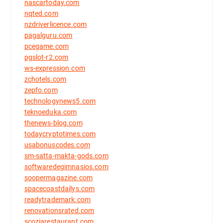
nascartoday.com
nqted.com
nzdriverlicence.com
pagalguru.com
pcegame.com
pgslot-r2.com
ws-expression.com
zchotels.com
zepfo.com
technologynews5.com
teknoeduka.com
thenews-blog.com
todaycryptotimes.com
usabonuscodes.com
sm-satta-makta-gods.com
softwaredegimnasios.com
soopermagazine.com
spacecoastdailys.com
readytrademark.com
renovationsrated.com
scoziarestaurant.com