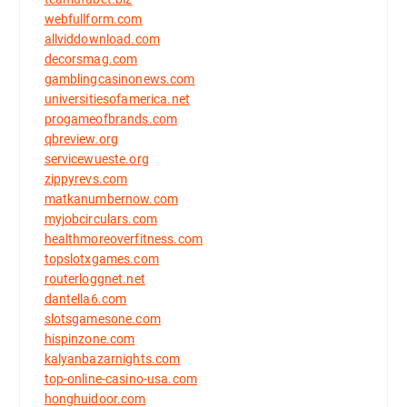
webfullform.com
allviddownload.com
decorsmag.com
gamblingcasinonews.com
universitiesofamerica.net
progameofbrands.com
qbreview.org
servicewueste.org
zippyrevs.com
matkanumbernow.com
myjobcirculars.com
healthmoreoverfitness.com
topslotxgames.com
routerloggnet.net
dantella6.com
slotsgamesone.com
hispinzone.com
kalyanbazarnights.com
top-online-casino-usa.com
honghuidoor.com