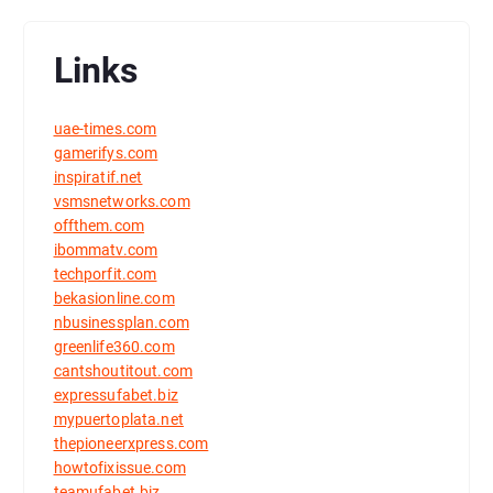
Links
uae-times.com
gamerifys.com
inspiratif.net
vsmsnetworks.com
offthem.com
ibommatv.com
techporfit.com
bekasionline.com
nbusinessplan.com
greenlife360.com
cantshoutitout.com
expressufabet.biz
mypuertoplata.net
thepioneerxpress.com
howtofixissue.com
teamufabet.biz