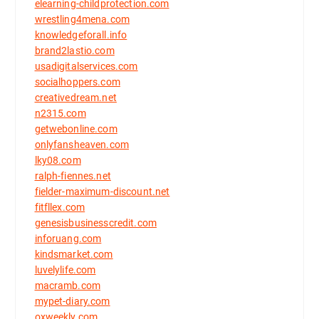
elearning-childprotection.com
wrestling4mena.com
knowledgeforall.info
brand2lastio.com
usadigitalservices.com
socialhoppers.com
creativedream.net
n2315.com
getwebonline.com
onlyfansheaven.com
lky08.com
ralph-fiennes.net
fielder-maximum-discount.net
fitfllex.com
genesisbusinesscredit.com
inforuang.com
kindsmarket.com
luvelylife.com
macramb.com
mypet-diary.com
oxweekly.com