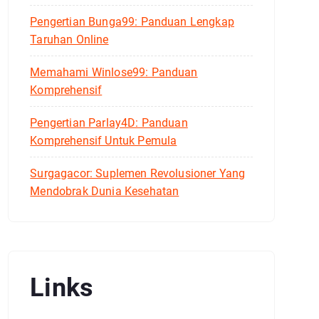
Pengertian Bunga99: Panduan Lengkap
Taruhan Online
Memahami Winlose99: Panduan
Komprehensif
Pengertian Parlay4D: Panduan
Komprehensif Untuk Pemula
Surgagacor: Suplemen Revolusioner Yang
Mendobrak Dunia Kesehatan
Links