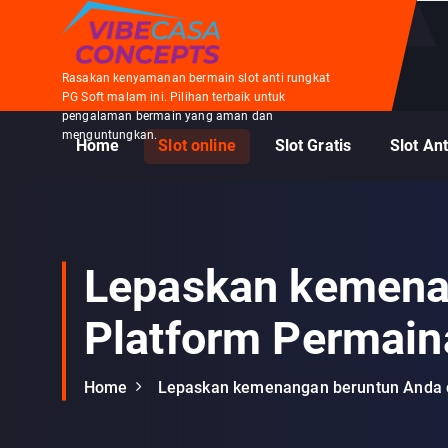
S
k
i
Rasakan kenyamanan bermain slot anti rungkat
p
PG Soft malam ini. Pilihan terbaik untuk
t
pengalaman bermain yang aman dan
o
menguntungkan.
Home
Slot online
Slot Gratis
Slot An
c
o
n
t
e
Lepaskan kemena
n
t
Platform Permain
Home
Lepaskan kemenangan beruntun Anda d