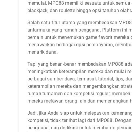
memulai, MPO88 memiliki sesuatu untuk semua or
blackjack, dan roulette hingga opsi taruhan ol
Salah satu fitur utama yang membedakan MPO88 
antarmuka yang ramah pengguna. Platform ini 
pemain untuk menemukan game favorit mereka da
menawarkan berbagai opsi pembayaran, membua
menarik dana.
Tapi yang benar -benar membedakan MPO88 ada
meningkatkan keterampilan mereka dan mulai me
berbagai sumber daya, termasuk tutorial, tips,
keterampilan mereka dan mengembangkan strate
rumah turnamen dan kompetisi reguler, memberi
mereka melawan orang lain dan memenangkan h
Jadi, jika Anda siap untuk melepaskan kemena
kompetisi, tidak terlihat lagi dari MPO88. Deng
pengguna, dan dedikasi untuk membantu pemai