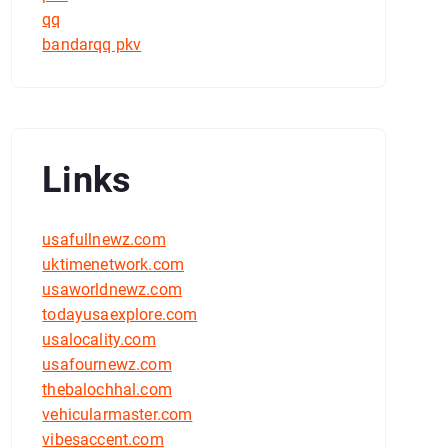
qq
bandarqq pkv
Links
usafullnewz.com
uktimenetwork.com
usaworldnewz.com
todayusaexplore.com
usalocality.com
usafournewz.com
thebalochhal.com
vehicularmaster.com
vibesaccent.com