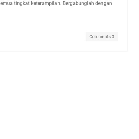
 semua tingkat keterampilan. Bergabunglah dengan
Comments 0