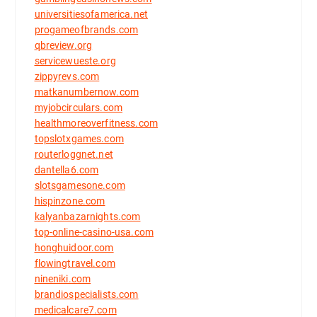
universitiesofamerica.net
progameofbrands.com
qbreview.org
servicewueste.org
zippyrevs.com
matkanumbernow.com
myjobcirculars.com
healthmoreoverfitness.com
topslotxgames.com
routerloggnet.net
dantella6.com
slotsgamesone.com
hispinzone.com
kalyanbazarnights.com
top-online-casino-usa.com
honghuidoor.com
flowingtravel.com
nineniki.com
brandiospecialists.com
medicalcare7.com