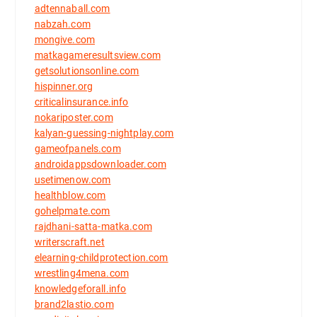
adtennaball.com
nabzah.com
mongive.com
matkagameresultsview.com
getsolutionsonline.com
hispinner.org
criticalinsurance.info
nokariposter.com
kalyan-guessing-nightplay.com
gameofpanels.com
androidappsdownloader.com
usetimenow.com
healthblow.com
gohelpmate.com
rajdhani-satta-matka.com
writerscraft.net
elearning-childprotection.com
wrestling4mena.com
knowledgeforall.info
brand2lastio.com