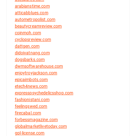
arabianstime.com
atticabblues.com
autometropolist.com
beautycreamreview.com
coinmoh.com
cyclopsreview.com
dattgen.com
didoivatnang.com
dogsbarks.com
dwmsoftwarehouse.com
enjoytroyjackson.com
epicaimbots.com
etech4news.com
expresspsychedelicsshop.com
fashionistani.com
feelingswed.com
firecabal.com
forbessmagazine.com
globalmarketlivetoday.com
gpl-license.com