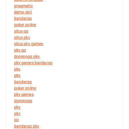
pragmatic
demo slot
bandarqq
poker online
situs qq
situs pkv
situs pkv games
pkv qq
dominoqq pkv
pkv games bandarqq
pkv
pkv
bandarqq
poker online
pkv games
dominoqq
pkv
pkv
qq
bandarqq pkv