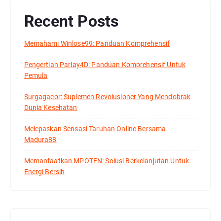
Recent Posts
Memahami Winlose99: Panduan Komprehensif
Pengertian Parlay4D: Panduan Komprehensif Untuk
Pemula
Surgagacor: Suplemen Revolusioner Yang Mendobrak
Dunia Kesehatan
Melepaskan Sensasi Taruhan Online Bersama
Madura88
Memanfaatkan MPOTEN: Solusi Berkelanjutan Untuk
Energi Bersih