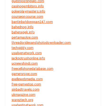
guestpostingseo.com
casinogambitpro.info
pokerplaymasters.info
courseoncourse.com
bantinbatdongsan247.com
bahednog.info
bahenxgek.info
pertamaskre.com
threadsvideoandphotodownloader.com
techgiddy.com
usalivenetwork.com
jackpotrushonline.info
ucnewshindi.com
freecellphonedatabase.com
gamersrope.com
exellewebmedia.com
free-gamestop.com
sinbadtravels.com
ukmagzine.com
wareztech.org
usabestnetwork.com