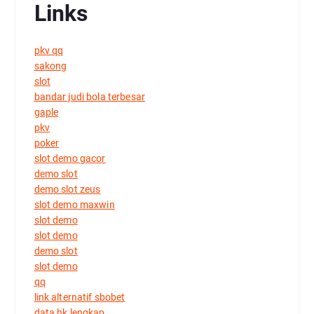
Links
pkv qq
sakong
slot
bandar judi bola terbesar
gaple
pkv
poker
slot demo gacor
demo slot
demo slot zeus
slot demo maxwin
slot demo
slot demo
demo slot
slot demo
qq
link alternatif sbobet
data hk lengkap