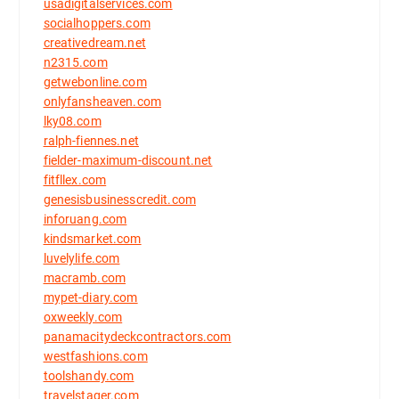
usadigitalservices.com
socialhoppers.com
creativedream.net
n2315.com
getwebonline.com
onlyfansheaven.com
lky08.com
ralph-fiennes.net
fielder-maximum-discount.net
fitfllex.com
genesisbusinesscredit.com
inforuang.com
kindsmarket.com
luvelylife.com
macramb.com
mypet-diary.com
oxweekly.com
panamacitydeckcontractors.com
westfashions.com
toolshandy.com
travelstager.com