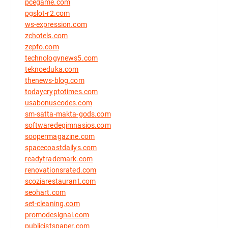
pcegame.com
pgslot-r2.com
ws-expression.com
zchotels.com
zepfo.com
technologynews5.com
teknoeduka.com
thenews-blog.com
todaycryptotimes.com
usabonuscodes.com
sm-satta-makta-gods.com
softwaredegimnasios.com
soopermagazine.com
spacecoastdailys.com
readytrademark.com
renovationsrated.com
scoziarestaurant.com
seohart.com
set-cleaning.com
promodesignai.com
publicistspaper.com