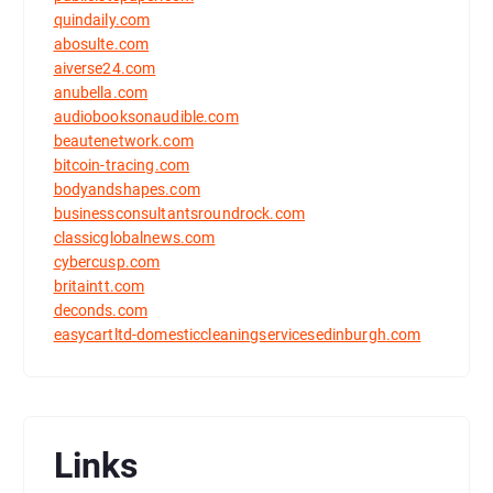
quindaily.com
abosulte.com
aiverse24.com
anubella.com
audiobooksonaudible.com
beautenetwork.com
bitcoin-tracing.com
bodyandshapes.com
businessconsultantsroundrock.com
classicglobalnews.com
cybercusp.com
britaintt.com
deconds.com
easycartltd-domesticcleaningservicesedinburgh.com
Links