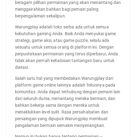
beragam pilihan permainan yang akan menantang dan
menggairahkan bahkan bagi pemain paling
berpengalaman sekalipun.
Warungplay adalah toko serba ada untuk semua
kebutuhan gaming Anda. Baik Anda menyukai game
strategi, game aksi, atau game puzzle, selalu ada
sesuatu untuk semua orang di platform ini. Dengan
perpustakaan permainan yang terus diperbarui, Anda
tidak akan pernah kehabisan tantangan baru untuk
diatasi.
Salah satu hal yang membedakan Warungplay dari
platform game online lainnya adalah fokusnya pada
komunitas. Anda dapat terhubung dengan pemain lain
dari seluruh dunia, menantang mereka bermain, dan
bahkan bekerja sama dengan mereka untuk
menaklukkan level sulit. Rasa persahabatan dan
persaingan yang dipupuk Warungplay membuat
pengalaman bermain semakin menyenangkan.
Namun ini bukan hanya tentang permainan –