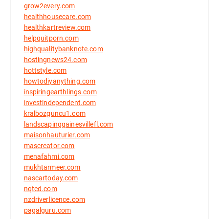
grow2every.com
healthhousecare.com
healthkartreview.com
helpquitporn.com
highqualitybanknote.com
hostingnews24.com
hottstyle.com
howtodiyanything.com
inspiringearthlings.com
investindependent.com
kralbozguncu1.com
landscapinggainesvillefl.com
maisonhauturier.com
mascreator.com
menafahmi.com
mukhtarmeer.com
nascartoday.com
nqted.com
nzdriverlicence.com
pagalguru.com