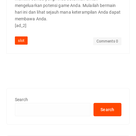
mengeluarkan potensi game Anda. Mulailah bermain
hari ini dan lihat sejauh mana keterampilan Anda dapat
membawa Anda.
[ad_2]
slot
Comments 0
Search
Search