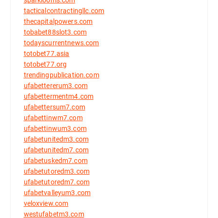
sparklooms.com
tacticalcontractingllc.com
thecapitalpowers.com
tobabet88slot3.com
todayscurrentnews.com
totobet77.asia
totobet77.org
trendingpublication.com
ufabettererum3.com
ufabettermentm4.com
ufabettersum7.com
ufabettinwm7.com
ufabettinwum3.com
ufabetunitedm3.com
ufabetunitedm7.com
ufabetuskedm7.com
ufabetutoredm3.com
ufabetutoredm7.com
ufabetvalleyum3.com
veloxview.com
westufabetm3.com