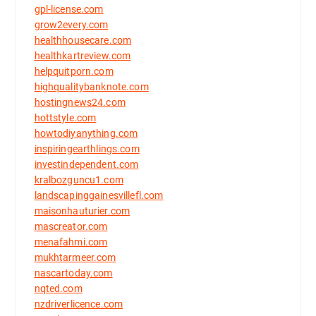
gpl-license.com
grow2every.com
healthhousecare.com
healthkartreview.com
helpquitporn.com
highqualitybanknote.com
hostingnews24.com
hottstyle.com
howtodiyanything.com
inspiringearthlings.com
investindependent.com
kralbozguncu1.com
landscapinggainesvillefl.com
maisonhauturier.com
mascreator.com
menafahmi.com
mukhtarmeer.com
nascartoday.com
nqted.com
nzdriverlicence.com