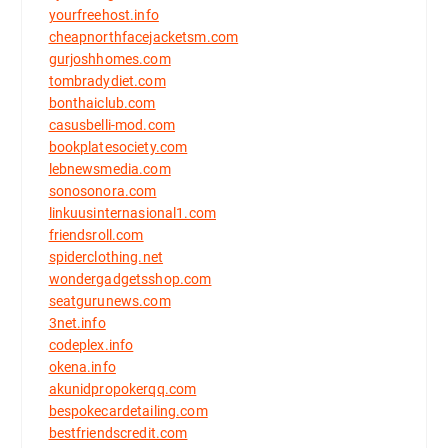
yourfreehost.info
cheapnorthfacejacketsm.com
gurjoshhomes.com
tombradydiet.com
bonthaiclub.com
casusbelli-mod.com
bookplatesociety.com
lebnewsmedia.com
sonosonora.com
linkuusinternasional1.com
friendsroll.com
spiderclothing.net
wondergadgetsshop.com
seatgurunews.com
3net.info
codeplex.info
okena.info
akunidpropokerqq.com
bespokecardetailing.com
bestfriendscredit.com