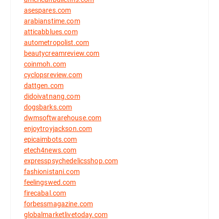
asespares.com
arabianstime.com
atticabblues.com
autometropolist.com
beautycreamreview.com
coinmoh.com
cyclopsreview.com
dattgen.com
didoivatnang.com
dogsbarks.com
dwmsoftwarehouse.com
enjoytroyjackson.com
epicaimbots.com
etech4news.com
expresspsychedelicsshop.com
fashionistani.com
feelingswed.com
firecabal.com
forbessmagazine.com
globalmarketlivetoday.com