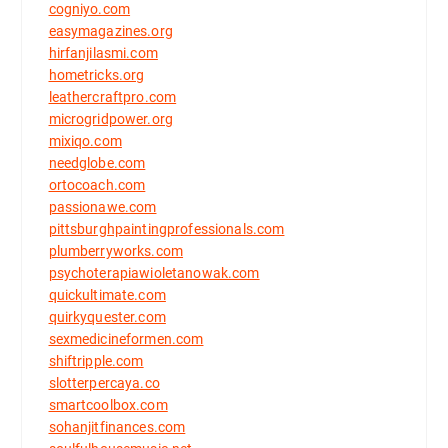
cogniyo.com
easymagazines.org
hirfanjilasmi.com
hometricks.org
leathercraftpro.com
microgridpower.org
mixiqo.com
needglobe.com
ortocoach.com
passionawe.com
pittsburghpaintingprofessionals.com
plumberryworks.com
psychoterapiawioletanowak.com
quickultimate.com
quirkyquester.com
sexmedicineformen.com
shiftripple.com
slotterpercaya.co
smartcoolbox.com
sohanjitfinances.com