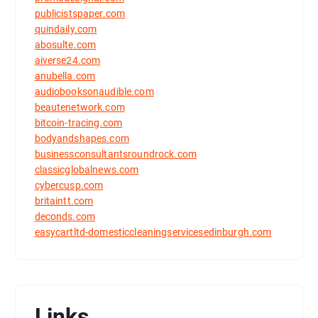
publicistspaper.com
quindaily.com
abosulte.com
aiverse24.com
anubella.com
audiobooksonaudible.com
beautenetwork.com
bitcoin-tracing.com
bodyandshapes.com
businessconsultantsroundrock.com
classicglobalnews.com
cybercusp.com
britaintt.com
deconds.com
easycartltd-domesticcleaningservicesedinburgh.com
Links