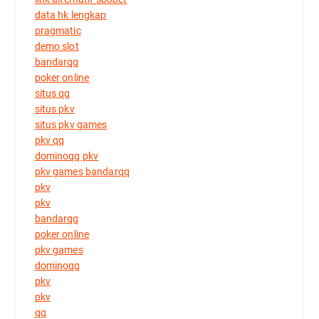
data hk lengkap
pragmatic
demo slot
bandarqq
poker online
situs qq
situs pkv
situs pkv games
pkv qq
dominoqq pkv
pkv games bandarqq
pkv
pkv
bandarqq
poker online
pkv games
dominoqq
pkv
pkv
qq