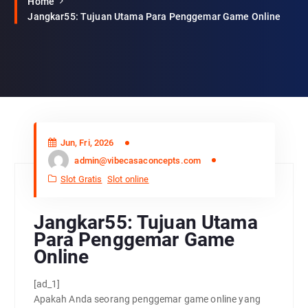
Home
Jangkar55: Tujuan Utama Para Penggemar Game Online
Jun, Fri, 2026
admin@vibecasaconcepts.com
Slot Gratis
Slot online
Jangkar55: Tujuan Utama
Para Penggemar Game
Online
[ad_1]
Apakah Anda seorang penggemar game online yang