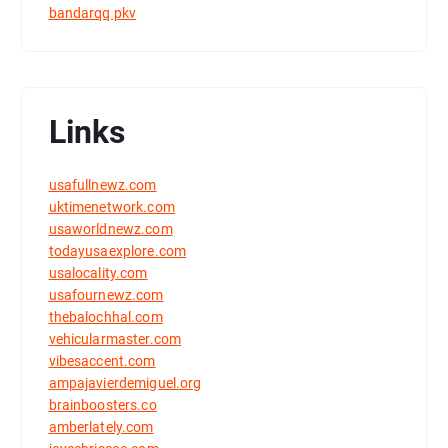
bandarqq pkv
Links
usafullnewz.com
uktimenetwork.com
usaworldnewz.com
todayusaexplore.com
usalocality.com
usafournewz.com
thebalochhal.com
vehicularmaster.com
vibesaccent.com
ampajavierdemiguel.org
brainboosters.co
amberlately.com