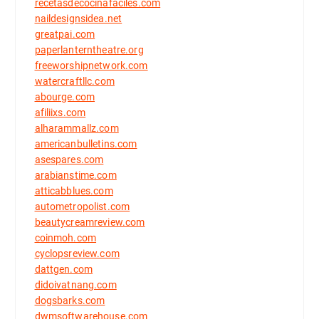
recetasdecocinafaciles.com
naildesignsidea.net
greatpai.com
paperlanterntheatre.org
freeworshipnetwork.com
watercraftllc.com
abourge.com
afiliixs.com
alharammallz.com
americanbulletins.com
asespares.com
arabianstime.com
atticabblues.com
autometropolist.com
beautycreamreview.com
coinmoh.com
cyclopsreview.com
dattgen.com
didoivatnang.com
dogsbarks.com
dwmsoftwarehouse.com