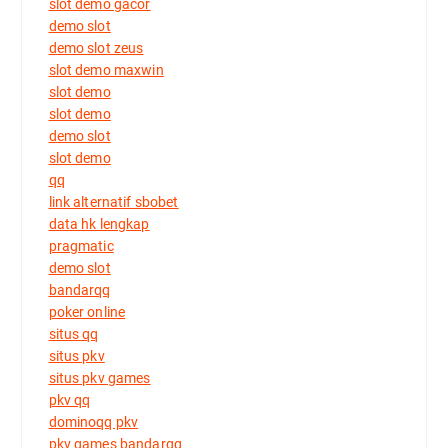
slot demo gacor
demo slot
demo slot zeus
slot demo maxwin
slot demo
slot demo
demo slot
slot demo
qq
link alternatif sbobet
data hk lengkap
pragmatic
demo slot
bandarqq
poker online
situs qq
situs pkv
situs pkv games
pkv qq
dominoqq pkv
pkv games bandarqq