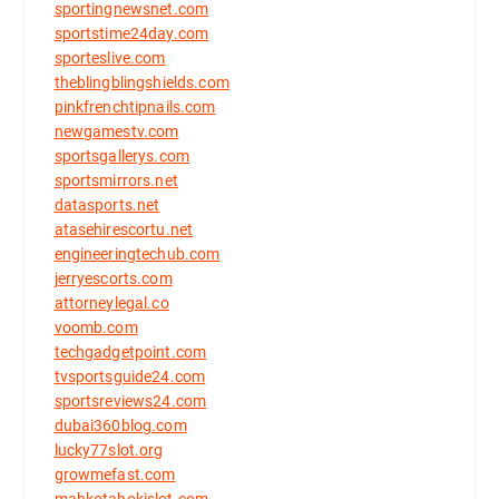
sportingnewsnet.com
sportstime24day.com
sporteslive.com
theblingblingshields.com
pinkfrenchtipnails.com
newgamestv.com
sportsgallerys.com
sportsmirrors.net
datasports.net
atasehirescortu.net
engineeringtechub.com
jerryescorts.com
attorneylegal.co
voomb.com
techgadgetpoint.com
tvsportsguide24.com
sportsreviews24.com
dubai360blog.com
lucky77slot.org
growmefast.com