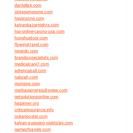
dantella6.com
slotsgamesone.com
hispinzone.com
kalyanbazarnights.com
top-online-casino-usa.com
honghuidoor.com
flowingtravel.com
nineniki.com
brandiospecialists.com
medicalcare7.com
adtennaball.com
nabzah.com
mongive.com
matkagameresultsview.com
getsolutionsonline.com
hispinner.org
criticalinsurance.info
nokariposter.com
kalyan-guessing-nightplay.com
gameofpanels.com