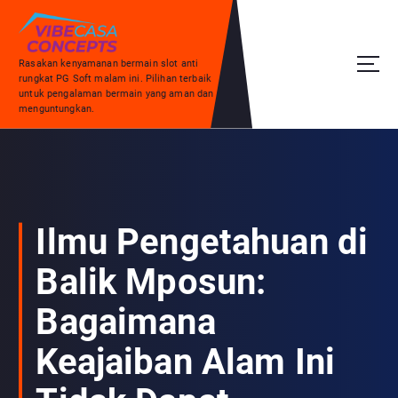
S
k
i
Rasakan kenyamanan bermain slot anti
p
rungkat PG Soft malam ini. Pilihan terbaik
t
untuk pengalaman bermain yang aman dan
o
menguntungkan.
c
o
n
t
e
n
Ilmu Pengetahuan di
t
Balik Mposun:
Bagaimana
Keajaiban Alam Ini