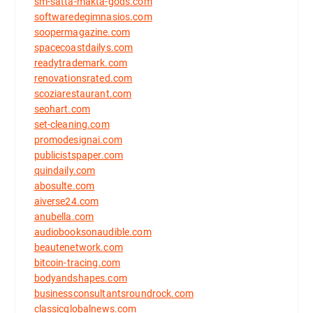
sm-satta-makta-gods.com
softwaredegimnasios.com
soopermagazine.com
spacecoastdailys.com
readytrademark.com
renovationsrated.com
scoziarestaurant.com
seohart.com
set-cleaning.com
promodesignai.com
publicistspaper.com
quindaily.com
abosulte.com
aiverse24.com
anubella.com
audiobooksonaudible.com
beautenetwork.com
bitcoin-tracing.com
bodyandshapes.com
businessconsultantsroundrock.com
classicglobalnews.com