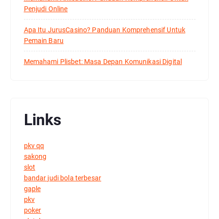
Penjudi Online
Apa Itu JurusCasino? Panduan Komprehensif Untuk
Pemain Baru
Memahami Plisbet: Masa Depan Komunikasi Digital
Links
pkv qq
sakong
slot
bandar judi bola terbesar
gaple
pkv
poker