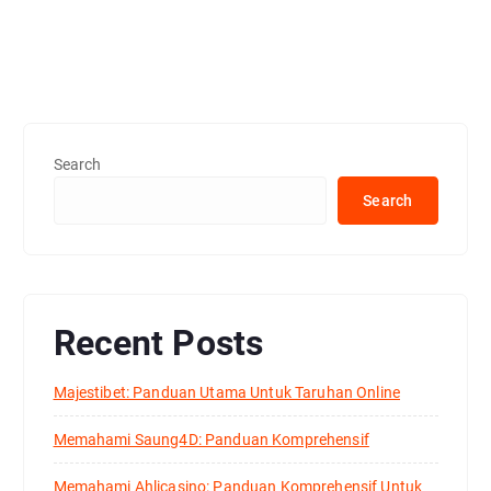
Search
Search
Recent Posts
Majestibet: Panduan Utama Untuk Taruhan Online
Memahami Saung4D: Panduan Komprehensif
Memahami Ahlicasino: Panduan Komprehensif Untuk