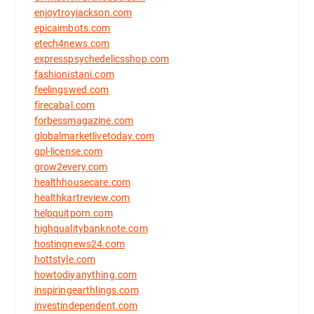
enjoytroyjackson.com
epicaimbots.com
etech4news.com
expresspsychedelicsshop.com
fashionistani.com
feelingswed.com
firecabal.com
forbessmagazine.com
globalmarketlivetoday.com
gpl-license.com
grow2every.com
healthhousecare.com
healthkartreview.com
helpquitporn.com
highqualitybanknote.com
hostingnews24.com
hottstyle.com
howtodiyanything.com
inspiringearthlings.com
investindependent.com