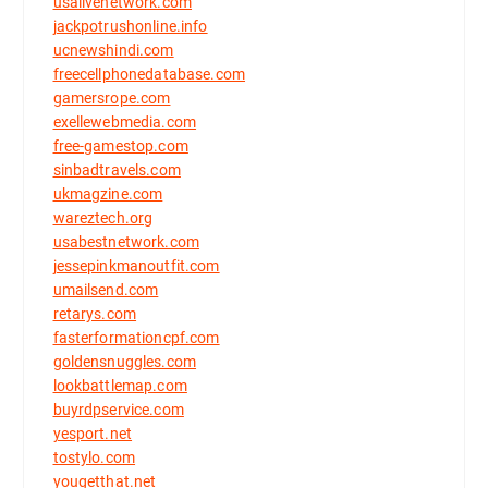
usalivenetwork.com
jackpotrushonline.info
ucnewshindi.com
freecellphonedatabase.com
gamersrope.com
exellewebmedia.com
free-gamestop.com
sinbadtravels.com
ukmagzine.com
wareztech.org
usabestnetwork.com
jessepinkmanoutfit.com
umailsend.com
retarys.com
fasterformationcpf.com
goldensnuggles.com
lookbattlemap.com
buyrdpservice.com
yesport.net
tostylo.com
yougetthat.net