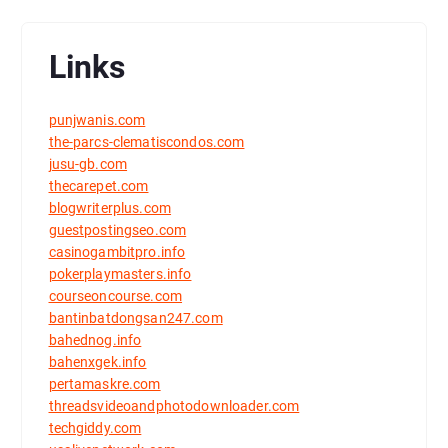
Links
punjwanis.com
the-parcs-clematiscondos.com
jusu-gb.com
thecarepet.com
blogwriterplus.com
guestpostingseo.com
casinogambitpro.info
pokerplaymasters.info
courseoncourse.com
bantinbatdongsan247.com
bahednog.info
bahenxgek.info
pertamaskre.com
threadsvideoandphotodownloader.com
techgiddy.com