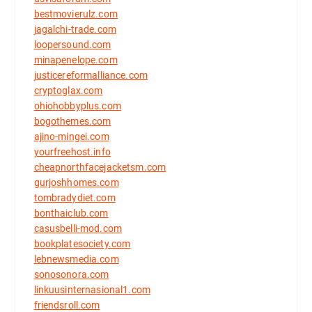
bestmovierulz.com
jagalchi-trade.com
loopersound.com
minapenelope.com
justicereformalliance.com
cryptoglax.com
ohiohobbyplus.com
bogothemes.com
ajino-mingei.com
yourfreehost.info
cheapnorthfacejacketsm.com
gurjoshhomes.com
tombradydiet.com
bonthaiclub.com
casusbelli-mod.com
bookplatesociety.com
lebnewsmedia.com
sonosonora.com
linkuusinternasional1.com
friendsroll.com