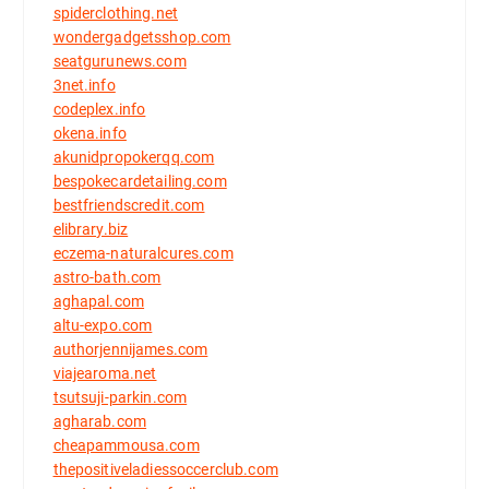
spiderclothing.net
wondergadgetsshop.com
seatgurunews.com
3net.info
codeplex.info
okena.info
akunidpropokerqq.com
bespokecardetailing.com
bestfriendscredit.com
elibrary.biz
eczema-naturalcures.com
astro-bath.com
aghapal.com
altu-expo.com
authorjennijames.com
viajearoma.net
tsutsuji-parkin.com
agharab.com
cheapammousa.com
thepositiveladiessoccerclub.com