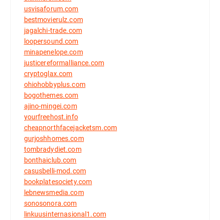
usvisaforum.com
bestmovierulz.com
jagalchi-trade.com
loopersound.com
minapenelope.com
justicereformalliance.com
cryptoglax.com
ohiohobbyplus.com
bogothemes.com
ajino-mingei.com
yourfreehost.info
cheapnorthfacejacketsm.com
gurjoshhomes.com
tombradydiet.com
bonthaiclub.com
casusbelli-mod.com
bookplatesociety.com
lebnewsmedia.com
sonosonora.com
linkuusinternasional1.com