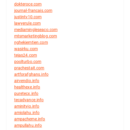
dokteroce.com
journal-francais.com
justintv10.com
lawyerule.com
mediamingleseaco.com
mtsmarketingblog.com
nghekiemtien.com
wasirku.com
tejas24.com
poolturbo.com
prachestait.com
artforafghans.info
airvendio.info
healthexe.info
puretecx.info
tecadvance.info
aminityio.info
amiolahu.info
ampacheme.info
ampullahu.info