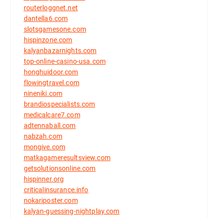
routerloggnet.net
dantella6.com
slotsgamesone.com
hispinzone.com
kalyanbazarnights.com
top-online-casino-usa.com
honghuidoor.com
flowingtravel.com
nineniki.com
brandiospecialists.com
medicalcare7.com
adtennaball.com
nabzah.com
mongive.com
matkagameresultsview.com
getsolutionsonline.com
hispinner.org
criticalinsurance.info
nokariposter.com
kalyan-guessing-nightplay.com