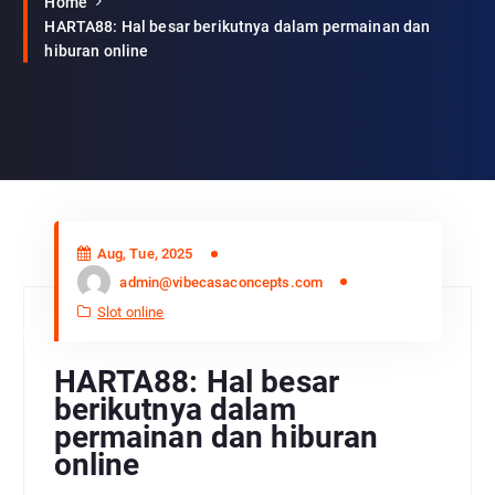
Home
HARTA88: Hal besar berikutnya dalam permainan dan
hiburan online
Aug, Tue, 2025
admin@vibecasaconcepts.com
Slot online
HARTA88: Hal besar
berikutnya dalam
permainan dan hiburan
online