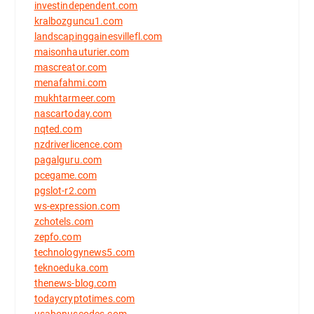
investindependent.com
kralbozguncu1.com
landscapinggainesvillefl.com
maisonhauturier.com
mascreator.com
menafahmi.com
mukhtarmeer.com
nascartoday.com
nqted.com
nzdriverlicence.com
pagalguru.com
pcegame.com
pgslot-r2.com
ws-expression.com
zchotels.com
zepfo.com
technologynews5.com
teknoeduka.com
thenews-blog.com
todaycryptotimes.com