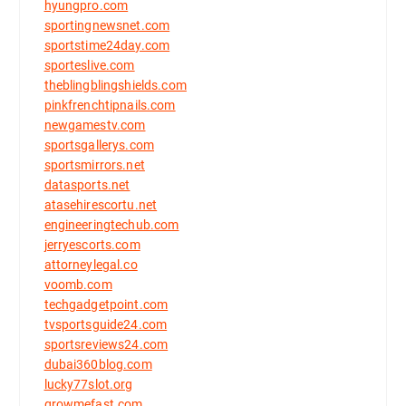
hyungpro.com
sportingnewsnet.com
sportstime24day.com
sporteslive.com
theblingblingshields.com
pinkfrenchtipnails.com
newgamestv.com
sportsgallerys.com
sportsmirrors.net
datasports.net
atasehirescortu.net
engineeringtechub.com
jerryescorts.com
attorneylegal.co
voomb.com
techgadgetpoint.com
tvsportsguide24.com
sportsreviews24.com
dubai360blog.com
lucky77slot.org
growmefast.com