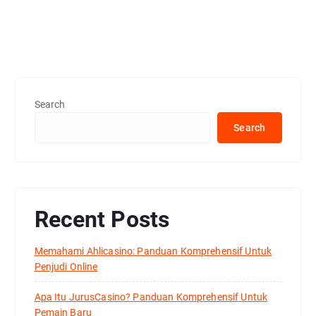
Search
Search
Recent Posts
Memahami Ahlicasino: Panduan Komprehensif Untuk
Penjudi Online
Apa Itu JurusCasino? Panduan Komprehensif Untuk
Pemain Baru