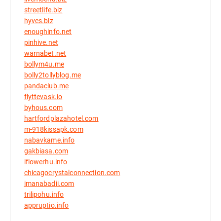
streetlife.biz
hyves.biz
enoughinfo.net
pinhive.net
warnabet.net
bollym4u.me
bolly2tollyblog.me
pandaclub.me
flyttevask.io
byhous.com
hartfordplazahotel.com
m-918kissapk.com
nabavkame.info
gakbiasa.com
iflowerhu.info
chicagocrystalconnection.com
imanabadii.com
trilipohu.info
appruptio.info