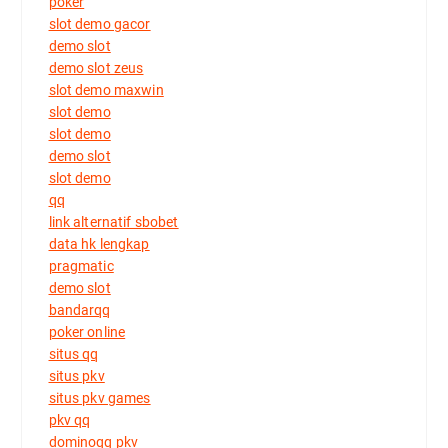
poker
slot demo gacor
demo slot
demo slot zeus
slot demo maxwin
slot demo
slot demo
demo slot
slot demo
qq
link alternatif sbobet
data hk lengkap
pragmatic
demo slot
bandarqq
poker online
situs qq
situs pkv
situs pkv games
pkv qq
dominoqq pkv