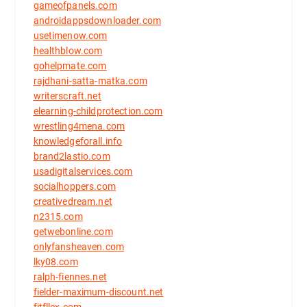
gameofpanels.com
androidappsdownloader.com
usetimenow.com
healthblow.com
gohelpmate.com
rajdhani-satta-matka.com
writerscraft.net
elearning-childprotection.com
wrestling4mena.com
knowledgeforall.info
brand2lastio.com
usadigitalservices.com
socialhoppers.com
creativedream.net
n2315.com
getwebonline.com
onlyfansheaven.com
lky08.com
ralph-fiennes.net
fielder-maximum-discount.net