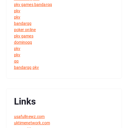
pkv games bandarqq
pkv
pkv
bandarqq
poker online
pkv games
dominoqq
pkv
pkv
qq
bandarqq pkv
Links
usafullnewz.com
uktimenetwork.com