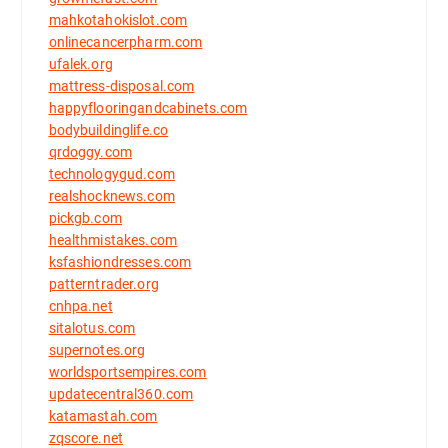
mahkotahokislot.com
onlinecancerpharm.com
ufalek.org
mattress-disposal.com
happyflooringandcabinets.com
bodybuildinglife.co
qrdoggy.com
technologygud.com
realshocknews.com
pickgb.com
healthmistakes.com
ksfashiondresses.com
patterntrader.org
cnhpa.net
sitalotus.com
supernotes.org
worldsportsempires.com
updatecentral360.com
katamastah.com
zqscore.net