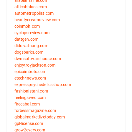
arabianstime.com
atticabblues.com
autometropolist.com
beautycreamreview.com
coinmoh.com
cyclopsreview.com
dattgen.com
didoivatnang.com
dogsbarks.com
dwmsoftwarehouse.com
enjoytroyjackson.com
epicaimbots.com
etech4news.com
expresspsychedelicsshop.com
fashionistani.com
feelingswed.com
firecabal.com
forbessmagazine.com
globalmarketlivetoday.com
gpl-license.com
grow2every.com