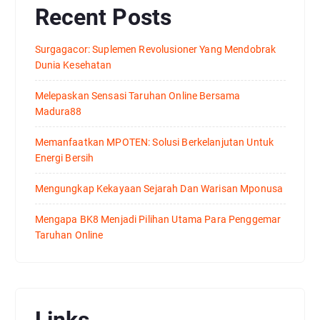
Recent Posts
Surgagacor: Suplemen Revolusioner Yang Mendobrak
Dunia Kesehatan
Melepaskan Sensasi Taruhan Online Bersama
Madura88
Memanfaatkan MPOTEN: Solusi Berkelanjutan Untuk
Energi Bersih
Mengungkap Kekayaan Sejarah Dan Warisan Mponusa
Mengapa BK8 Menjadi Pilihan Utama Para Penggemar
Taruhan Online