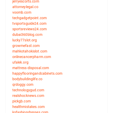
jerryescorts.com
attorneylegal.co
voomb.com
techgadgetpoint.com
tvsportsguide24.com
sportsreviews24.com
dubai360blog.com
lucky77slot.org
growmefast.com
mahkotahokislot.com
onlinecancerpharm.com
ufalek.org
mattress-disposal.com
happyflooringandcabinets.com
bodybuildinglife.co
qrdoggy.com
technologygud.com
realshocknews.com
pickgb.com
healthmistakes.com
ksfashiondresses.com