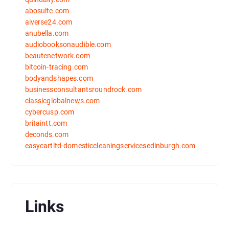
abosulte.com
aiverse24.com
anubella.com
audiobooksonaudible.com
beautenetwork.com
bitcoin-tracing.com
bodyandshapes.com
businessconsultantsroundrock.com
classicglobalnews.com
cybercusp.com
britaintt.com
deconds.com
easycartltd-domesticcleaningservicesedinburgh.com
Links