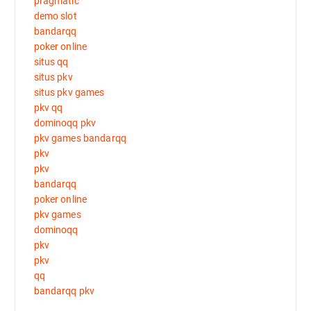
pragmatic
demo slot
bandarqq
poker online
situs qq
situs pkv
situs pkv games
pkv qq
dominoqq pkv
pkv games bandarqq
pkv
pkv
bandarqq
poker online
pkv games
dominoqq
pkv
pkv
qq
bandarqq pkv