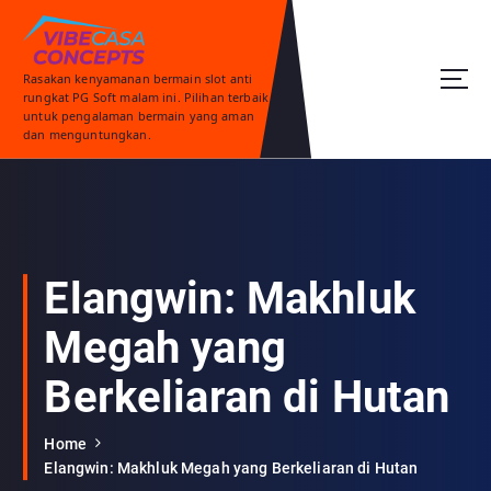
S
k
i
Rasakan kenyamanan bermain slot anti
p
rungkat PG Soft malam ini. Pilihan terbaik
t
untuk pengalaman bermain yang aman
o
dan menguntungkan.
c
o
n
t
e
n
Elangwin: Makhluk
t
Megah yang
Berkeliaran di Hutan
Home
Elangwin: Makhluk Megah yang Berkeliaran di Hutan