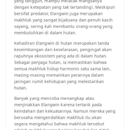
yang tangguh, mampu melacak mangsanya
dengan ketepatan yang tak tertandingi. Meskipun
bersifat predator, Elangwin juga merupakan
makhluk yang sangat bijaksana dan penuh kasih
sayang, sering kali membantu orang-orang yang
membutuhkan di dalam hutan.
Kehadiran Elangwin di hutan merupakan tanda
keseimbangan dan keselarasan, pengingat akan
rapuhnya ekosistem yang ada di dalam hutan.
Sebagai penjaga hutan, ia memastikan bahwa
semua makhluk hidup harmonis satu sama lain,
masing-masing memainkan perannya dalam
jaringan rumit kehidupan yang melestarikan
hutan.
Banyak yang mencoba menangkap atau
menjinakkan Elangwin karena tertarik pada
keindahan dan kekuatannya. Namun mereka yang
berusaha mengendalikan makhluk itu akan
segera mengetahui bahwa makhluk tersebut