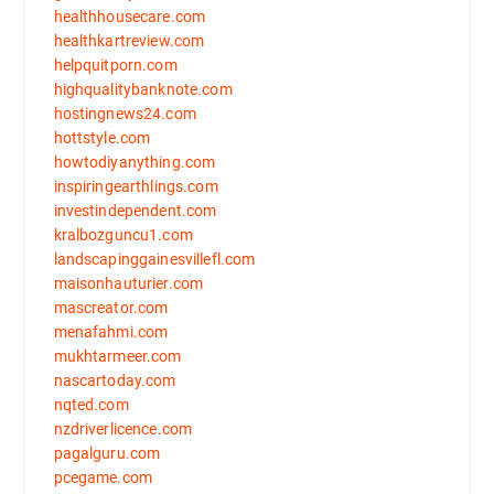
healthhousecare.com
healthkartreview.com
helpquitporn.com
highqualitybanknote.com
hostingnews24.com
hottstyle.com
howtodiyanything.com
inspiringearthlings.com
investindependent.com
kralbozguncu1.com
landscapinggainesvillefl.com
maisonhauturier.com
mascreator.com
menafahmi.com
mukhtarmeer.com
nascartoday.com
nqted.com
nzdriverlicence.com
pagalguru.com
pcegame.com