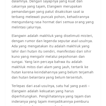
dalamnya. Dengan sayapnya yang kuat dan
cakarnya yang tajam, Elangwin merupakan
pemandangan yang patut disaksikan saat ia
terbang melewati puncak pohon, kehadirannya
mengundang rasa hormat dari semua orang yang
melintasi jalurnya.
Elangwin adalah makhluk yang diselimuti misteri,
dengan rumor dan legenda seputar asal-usulnya.
Ada yang mengatakan itu adalah makhluk yang
lahir dari hutan itu sendiri, manifestasi dari sihir
kuno yang mengalir melalui pepohonan dan
sungai. Yang lain percaya bahwa itu adalah
makhluk mitos dari alam yang jauh, tertarik ke
hutan karena keindahannya yang belum terjamah
dan hutan belantara yang belum tersentuh.
Terlepas dari asal-usulnya, satu hal yang pasti –
Elangwin adalah kekuatan yang harus
diperhitungkan. Penglihatannya yang tajam dan
inderanya yang tajam menjadikannya pemburu