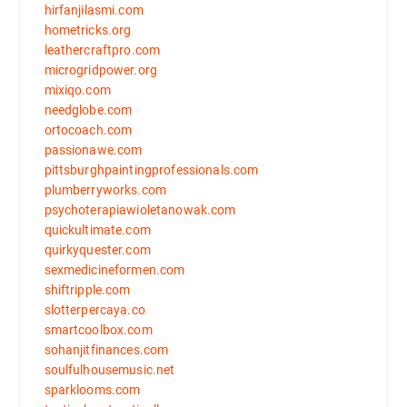
hirfanjilasmi.com
hometricks.org
leathercraftpro.com
microgridpower.org
mixiqo.com
needglobe.com
ortocoach.com
passionawe.com
pittsburghpaintingprofessionals.com
plumberryworks.com
psychoterapiawioletanowak.com
quickultimate.com
quirkyquester.com
sexmedicineformen.com
shiftripple.com
slotterpercaya.co
smartcoolbox.com
sohanjitfinances.com
soulfulhousemusic.net
sparklooms.com