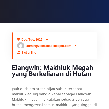
Dec, Tue, 2025
admin@vibecasaconcepts.com
Slot online
Elangwin: Makhluk Megah
yang Berkeliaran di Hutan
Jauh di dalam hutan hijau subur, terdapat
makhluk agung yang dikenal sebagai Elangwin.
Makhluk mistis ini dikatakan sebagai penjaga
hutan, mengawasi semua makhluk yang tinggal di