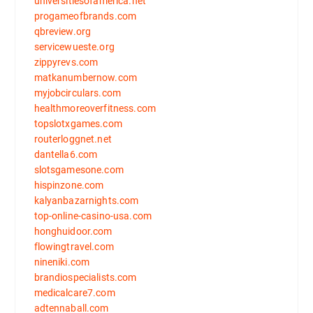
universitiesofamerica.net
progameofbrands.com
qbreview.org
servicewueste.org
zippyrevs.com
matkanumbernow.com
myjobcirculars.com
healthmoreoverfitness.com
topslotxgames.com
routerloggnet.net
dantella6.com
slotsgamesone.com
hispinzone.com
kalyanbazarnights.com
top-online-casino-usa.com
honghuidoor.com
flowingtravel.com
nineniki.com
brandiospecialists.com
medicalcare7.com
adtennaball.com