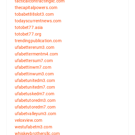
tacticalcontractingllc.com
thecapitalpowers.com
tobabet88slot3.com
todayscurrentnews.com
totobet77.asia
totobet77.org
trendingpublication.com
ufabettererum3.com
ufabettermentm4.com
ufabettersum7.com
ufabettinwm7.com
ufabettinwum3.com
ufabetunitedm3.com
ufabetunitedm7.com
ufabetuskedm7.com
ufabetutoredm3.com
ufabetutoredm7.com
ufabetvalleyum3.com
veloxview.com
westufabetm3.com
whiskeybrothersllc.com