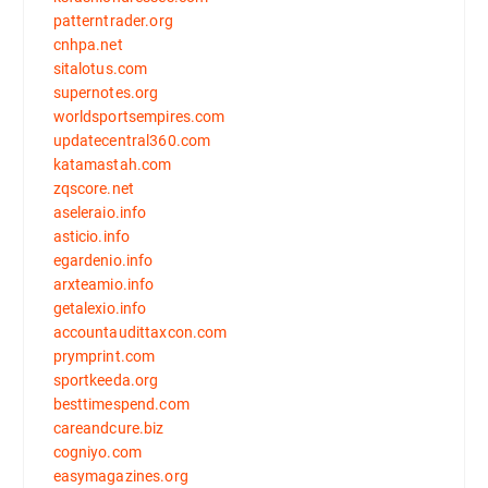
patterntrader.org
cnhpa.net
sitalotus.com
supernotes.org
worldsportsempires.com
updatecentral360.com
katamastah.com
zqscore.net
aseleraio.info
asticio.info
egardenio.info
arxteamio.info
getalexio.info
accountaudittaxcon.com
prymprint.com
sportkeeda.org
besttimespend.com
careandcure.biz
cogniyo.com
easymagazines.org