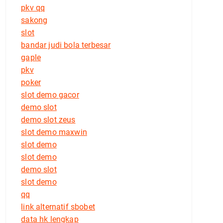
pkv qq
sakong
slot
bandar judi bola terbesar
gaple
pkv
poker
slot demo gacor
demo slot
demo slot zeus
slot demo maxwin
slot demo
slot demo
demo slot
slot demo
qq
link alternatif sbobet
data hk lengkap