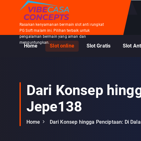
S
k
i
Rasakan kenyamanan bermain slot anti rungkat
p
PG Soft malam ini. Pilihan terbaik untuk
t
pengalaman bermain yang aman dan
o
menguntungkan.
Home
Slot online
Slot Gratis
Slot An
c
o
n
t
e
Dari Konsep hingg
n
t
Jepe138
Home
Dari Konsep hingga Penciptaan: Di Dal