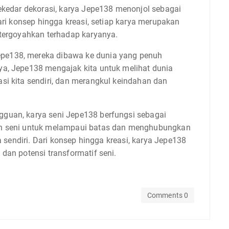
sekedar dekorasi, karya Jepe138 menonjol sebagai
dari konsep hingga kreasi, setiap karya merupakan
 tergoyahkan terhadap karyanya.
pe138, mereka dibawa ke dunia yang penuh
ya, Jepe138 mengajak kita untuk melihat dunia
si kita sendiri, dan merangkul keindahan dan
gguan, karya seni Jepe138 berfungsi sebagai
tan seni untuk melampaui batas dan menghubungkan
ta sendiri. Dari konsep hingga kreasi, karya Jepe138
dan potensi transformatif seni.
Comments 0