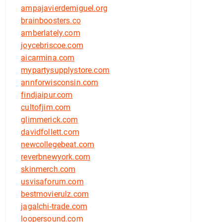
ampajavierdemiguel.org
brainboosters.co
amberlately.com
joycebriscoe.com
aicarmina.com
mypartysupplystore.com
annforwisconsin.com
findjaipur.com
cultofjim.com
glimmerick.com
davidfollett.com
newcollegebeat.com
reverbnewyork.com
skinmerch.com
usvisaforum.com
bestmovierulz.com
jagalchi-trade.com
loopersound.com