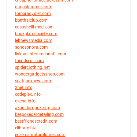
cheapnorthfacejacketsm.com
gurjoshhomes.com
tombradydiet.com
bonthaiclub.com
casusbelli-mod.com
bookplatesociety.com
lebnewsmedia.com
sonosonora.com
linkuusinternasional1.com
friendsroll.com
spiderclothing.net
wondergadgetsshop.com
seatgurunews.com
3net.info
codeplex.info
okena.info
akunidpropokerqq.com
bespokecardetailing.com
bestfriendscredit.com
elibrary.biz
eczema-naturalcures.com