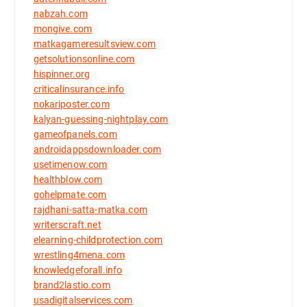
nabzah.com
mongive.com
matkagameresultsview.com
getsolutionsonline.com
hispinner.org
criticalinsurance.info
nokariposter.com
kalyan-guessing-nightplay.com
gameofpanels.com
androidappsdownloader.com
usetimenow.com
healthblow.com
gohelpmate.com
rajdhani-satta-matka.com
writerscraft.net
elearning-childprotection.com
wrestling4mena.com
knowledgeforall.info
brand2lastio.com
usadigitalservices.com