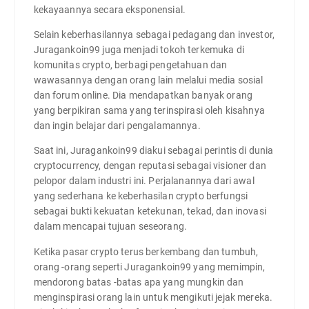
kekayaannya secara eksponensial.
Selain keberhasilannya sebagai pedagang dan investor,
Juragankoin99 juga menjadi tokoh terkemuka di
komunitas crypto, berbagi pengetahuan dan
wawasannya dengan orang lain melalui media sosial
dan forum online. Dia mendapatkan banyak orang
yang berpikiran sama yang terinspirasi oleh kisahnya
dan ingin belajar dari pengalamannya.
Saat ini, Juragankoin99 diakui sebagai perintis di dunia
cryptocurrency, dengan reputasi sebagai visioner dan
pelopor dalam industri ini. Perjalanannya dari awal
yang sederhana ke keberhasilan crypto berfungsi
sebagai bukti kekuatan ketekunan, tekad, dan inovasi
dalam mencapai tujuan seseorang.
Ketika pasar crypto terus berkembang dan tumbuh,
orang -orang seperti Juragankoin99 yang memimpin,
mendorong batas -batas apa yang mungkin dan
menginspirasi orang lain untuk mengikuti jejak mereka.