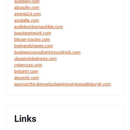
quindaily.com
abosulte.com
aiverse24.com
anubella.com
audiobooksonaudible.com
beautenetwork.com
bitcoin-tracing.com
bodyandshapes.com
businessconsultantsroundrock.com
classicglobalnews.com
cybercusp.com
britaintt.com
deconds.com
easycartltd-domesticcleaningservicesedinburgh.com
Links