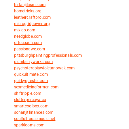
hirfanjilasmi.com
hometricks.org
leathercraftpro.com
microgridpower.org
mixiqo.com
needglobe.com
ortocoach.com
passionawe.com
pittsburghpaintingprofessionals.com
plumberryworks.com
psychoterapiawioletanowak.com
quickultimate.com
quirkyquester.com
sexmedicineformen.com
shiftripple.com
slotterpercaya.co
smartcoolbox.com
sohanjitfinances.com
soulfulhousemusic.net
sparklooms.com