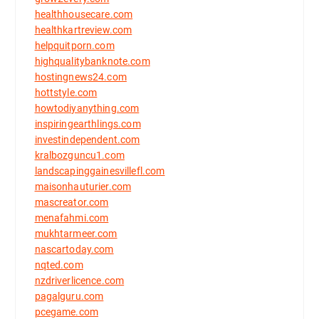
healthhousecare.com
healthkartreview.com
helpquitporn.com
highqualitybanknote.com
hostingnews24.com
hottstyle.com
howtodiyanything.com
inspiringearthlings.com
investindependent.com
kralbozguncu1.com
landscapinggainesvillefl.com
maisonhauturier.com
mascreator.com
menafahmi.com
mukhtarmeer.com
nascartoday.com
nqted.com
nzdriverlicence.com
pagalguru.com
pcegame.com