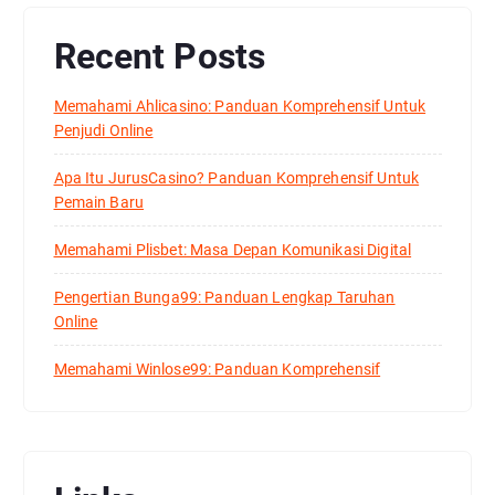
Recent Posts
Memahami Ahlicasino: Panduan Komprehensif Untuk
Penjudi Online
Apa Itu JurusCasino? Panduan Komprehensif Untuk
Pemain Baru
Memahami Plisbet: Masa Depan Komunikasi Digital
Pengertian Bunga99: Panduan Lengkap Taruhan
Online
Memahami Winlose99: Panduan Komprehensif