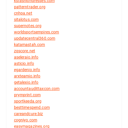
ksfashiondresses.com
patterntrader.org
cnhpa.net
sitalotus.com
supernotes.org
worldsportsempires.com
updatecentral360.com
katamastah.com
zqscore.net
aseleraio.info
asticio.info
egardenio.info
arxteamio.info
getalexio.info
accountaudittaxcon.com
prymprint.com
sportkeeda.org
besttimespend.com
careandcure.biz
cogniyo.com
easymagazines.org