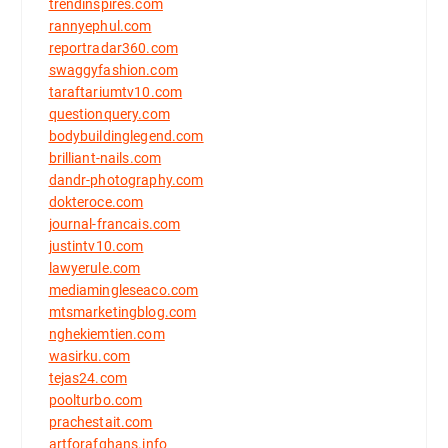
trendinspires.com
rannyephul.com
reportradar360.com
swaggyfashion.com
taraftariumtv10.com
questionquery.com
bodybuildinglegend.com
brilliant-nails.com
dandr-photography.com
dokteroce.com
journal-francais.com
justintv10.com
lawyerule.com
mediamingleseaco.com
mtsmarketingblog.com
nghekiemtien.com
wasirku.com
tejas24.com
poolturbo.com
prachestait.com
artforafghans.info