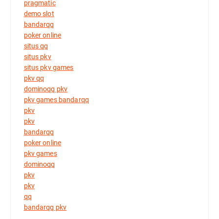
pragmatic
demo slot
bandarqq
poker online
situs qq
situs pkv
situs pkv games
pkv qq
dominoqq pkv
pkv games bandarqq
pkv
pkv
bandarqq
poker online
pkv games
dominoqq
pkv
pkv
qq
bandarqq pkv