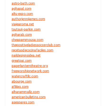
astro-bath.com
aghapal.com
altu-expo.com
authorjennijames.com
viajearoma.net
tsutsuji-parkin.com
agharab.com
cheapammousa.com
thepositiveladiessoccerclub.com
recetasdecocinafaciles.com
naildesignsidea.net
greatpai.com
paperlanterntheatre.org
freeworshipnetwork.com
watercraftllc.com
abourge.com
afiliixs.com
alharammallz.com
americanbulletins.com
asespares.com